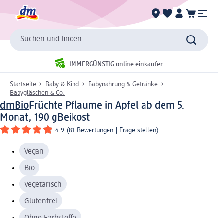
Suchen und finden
IMMERGÜNSTIG online einkaufen
Startseite
Baby & Kind
Babynahrung & Getränke
Babygläschen & Co.
dmBio
Früchte Pflaume in Apfel ab dem 5.
Monat, 190 g
Beikost
4.9
(
81 Bewertungen
|
Frage stellen
)
Vegan
Bio
Vegetarisch
Glutenfrei
Ohne Farbstoffe