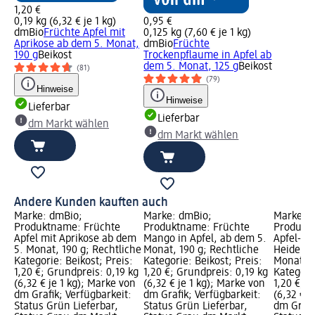
1,20 €
0,19 kg (6,32 € je 1 kg)
0,95 €
dmBio
Früchte Apfel mit
0,125 kg (7,60 € je 1 kg)
Aprikose ab dem 5. Monat,
dmBio
Früchte
190 g
Beikost
Trockenpflaume in Apfel ab
dem 5. Monat, 125 g
Beikost
(81)
(79)
Hinweise
Hinweise
Lieferbar
Lieferbar
dm Markt wählen
dm Markt wählen
Andere Kunden kauften auch
Marke: dmBio;
Marke: dmBio;
Marke: 
Produktname: Früchte
Produktname: Früchte
Produkt
Apfel mit Aprikose ab dem
Mango in Apfel, ab dem 5.
Apfel-Hi
5. Monat, 190 g; Rechtliche
Monat, 190 g; Rechtliche
Heidelbe
Kategorie: Beikost; Preis:
Kategorie: Beikost; Preis:
Monat, 1
1,20 €; Grundpreis: 0,19 kg
1,20 €; Grundpreis: 0,19 kg
Kategorie
(6,32 € je 1 kg); Marke von
(6,32 € je 1 kg); Marke von
1,20 €; G
dm Grafik; Verfügbarkeit:
dm Grafik; Verfügbarkeit:
(6,32 € j
Status Grün Lieferbar,
Status Grün Lieferbar,
dm Grafi