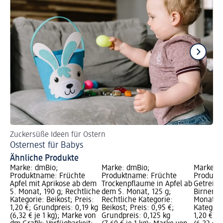
Zuckersüße Ideen für Ostern
Di
Osternest für Babys
Wi
Ähnliche Produkte
Marke: dmBio;
Marke: dmBio;
Marke: 
Produktname: Früchte
Produktname: Früchte
Produkt
Apfel mit Aprikose ab dem
Trockenpflaume in Apfel ab
Getreide
5. Monat, 190 g; Rechtliche
dem 5. Monat, 125 g;
Birnen M
Kategorie: Beikost; Preis:
Rechtliche Kategorie:
Monat, 1
1,20 €; Grundpreis: 0,19 kg
Beikost; Preis: 0,95 €;
Kategorie
(6,32 € je 1 kg); Marke von
Grundpreis: 0,125 kg
1,20 €; G