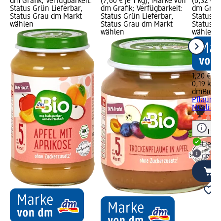
dm Grafik; Verfügbarkeit:
(7,60 € je 1 kg); Marke von
(6,32 € j
Status Grün Lieferbar,
dm Grafik; Verfügbarkeit:
dm Grafi
Status Grau dm Markt
Status Grün Lieferbar,
Status G
wählen
Status Grau dm Markt
Status G
wählen
wählen
1,20 €
0,19 kg (
dmBio
Fr
Pflaume-
Müsli ab.
Hinw
Liefe
dm Ma