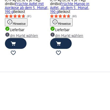
0,19 kg (6,32 € je 1 kg)
0,19 kg (6,32 € je 1 kg)
dmBio
Früchte Apfel mit
dmBio
Früchte Mango in
Aprikose ab dem 5. Monat,
Apfel, ab dem 5. Monat,
190 g
Beikost
190 g
Beikost
(81)
(80)
Hinweise
Hinweise
Lieferbar
Lieferbar
dm Markt wählen
dm Markt wählen