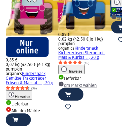
Hinw
Liefe
dm Ma
0,85 €
0,02 kg (42,50 € je 1 kg)
pumpkin
organics
Kindersnack
Kichererbsen Sterne mit
Mais & Kürbis..., 20 g
0,85 €
(40)
0,02 kg (42,50 € je 1 kg)
pumpkin
Hinweise
organics
Kindersnack
Gemüse Traktorräder
Lieferbar
Erbsen & Mais ab..., 20 g
dm Markt wählen
(36)
Hinweise
Lieferbar
Alle dm Märkte