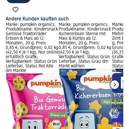
Andere Kunden kauften auch
Marke: pumpkin organics;
Marke: pumpkin organics;
Marke: p
Produktname: Kindersnack
Produktname: Kindersnack
Produkt
Gemüse Traktorräder
Kichererbsen Sterne mit
Mehrkorn
Erbsen & Mais ab 12.
Mais & Kürbis ab 12.
Zimt Blu
Monaten, 20 g; Preis:
Monaten, 20 g; Preis:
g; Preis:
0,85 €; Grundpreis: 0,02 kg
0,85 €; Grundpreis: 0,02 kg
Grundpre
(42,50 € je 1 kg); Nur online
(42,50 € je 1 kg);
(36,25 € 
erhältlich Grafik;
Verfügbarkeit: Status Grün
Grafik; V
Verfügbarkeit: Status Grün
Lieferbar, Status Grau dm
Status G
Lieferbar, Status Rot Alle
Markt wählen
Status G
dm Märkte
wählen
1,45 €
0,04 kg (
pumpkin
organics
Mehrkorn
Zimt Blue