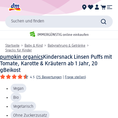
Suchen und finden
IMMERGÜNSTIG online einkaufen
Startseite
Baby & Kind
Babynahrung & Getränke
Snacks für Kinder
pumpkin organics
Kindersnack Linsen Puffs mit
Tomate, Karotte & Kräutern ab 1 Jahr, 20
g
Beikost
4.5
(
75 Bewertungen
|
Frage stellen
)
Vegan
Bio
Vegetarisch
Ohne Zuckerzusatz