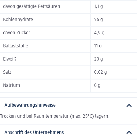
davon gesättigte Fettsäuren
1,1 g
Kohlenhydrate
56 g
davon Zucker
4,9 g
Ballaststoffe
11 g
Eiweiß
20 g
Salz
0,02 g
Natrium
0 g
Aufbewahrungshinweise
Trocken und bei Raumtemperatur (max. 25°C) lagern.
Anschrift des Unternehmens