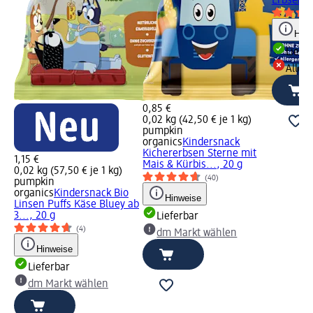
Erbsen &
Hinw
Liefe
Alle 
0,85 €
0,02 kg (42,50 € je 1 kg)
pumpkin
organics
Kindersnack
Kichererbsen Sterne mit
1,15 €
Mais & Kürbis..., 20 g
0,02 kg (57,50 € je 1 kg)
(40)
pumpkin
organics
Kindersnack Bio
Hinweise
Linsen Puffs Käse Bluey ab
3..., 20 g
Lieferbar
(4)
dm Markt wählen
Hinweise
Lieferbar
dm Markt wählen