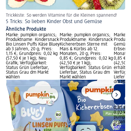
Trickkiste: So werden Vitamine für die Kleinen spannend!
Sc
5 Tricks: So lieben Kinder Obst und Gemüse
Id
Ähnliche Produkte
Marke: pumpkin organics;
Marke: pumpkin organics;
Marke: p
Produktname: Kindersnack
Produktname: Kindersnack
Produkt
Bio Linsen Puffs Käse Bluey
Kichererbsen Sterne mit
Gemüse 
ab 3 Jahren, 20 g; Preis:
Mais & Kürbis ab 12.
Erbsen &
1,15 €; Grundpreis: 0,02 kg
Monaten, 20 g; Preis:
Monaten,
(57,50 € je 1 kg); Neu
0,85 €; Grundpreis: 0,02 kg
0,85 €; 
Grafik; Verfügbarkeit:
(42,50 € je 1 kg);
(42,50 € 
Status Grün Lieferbar,
Verfügbarkeit: Status Grün
erhältlic
Status Grau dm Markt
Lieferbar, Status Grau dm
Verfügba
wählen
Markt wählen
Lieferbar
dm Märk
0,85 €
0,02 kg (
pumpkin
organics
Gemüse 