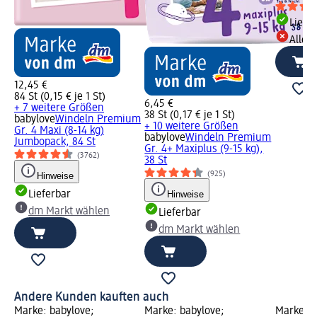
Liefe
Alle 
12,45 €
84 St (0,15 € je 1 St)
6,45 €
+ 7 weitere Größen
38 St (0,17 € je 1 St)
babylove
Windeln Premium
+ 10 weitere Größen
Gr. 4 Maxi (8-14 kg)
babylove
Windeln Premium
Jumbopack, 84 St
Gr. 4+ Maxiplus (9-15 kg),
(3762)
38 St
(925)
Hinweise
Lieferbar
Hinweise
dm Markt wählen
Lieferbar
dm Markt wählen
Andere Kunden kauften auch
Marke: babylove;
Marke: babylove;
Marke: b