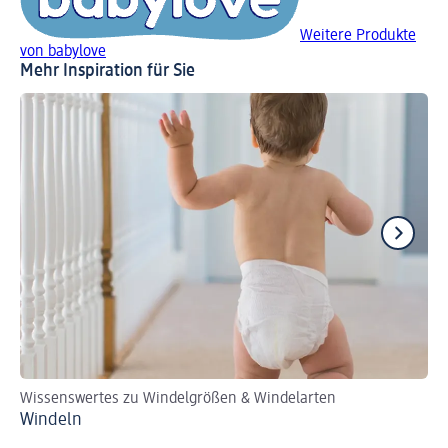
Weitere Produkte
von babylove
Mehr Inspiration für Sie
Wissenswertes zu Windelgrößen & Windelarten
Si
Windeln
Ök
5 