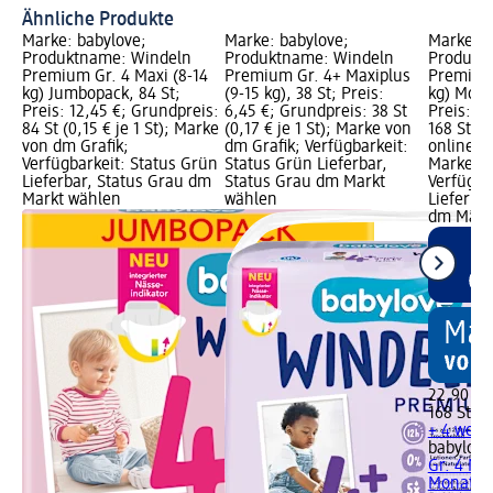
Ähnliche Produkte
Marke: babylove;
Marke: babylove;
Marke: b
Produktname: Windeln
Produktname: Windeln
Produkt
Premium Gr. 4 Maxi (8-14
Premium Gr. 4+ Maxiplus
Premium 
kg) Jumbopack, 84 St;
(9-15 kg), 38 St; Preis:
kg) Mona
Preis: 12,45 €; Grundpreis:
6,45 €; Grundpreis: 38 St
Preis: 2
84 St (0,15 € je 1 St); Marke
(0,17 € je 1 St); Marke von
168 St (0
von dm Grafik;
dm Grafik; Verfügbarkeit:
online er
Verfügbarkeit: Status Grün
Status Grün Lieferbar,
Marke vo
Lieferbar, Status Grau dm
Status Grau dm Markt
Verfügba
Markt wählen
wählen
Lieferbar
dm Märk
22,90 €
168 St (0,
+ 4 weit
babylove
Gr. 4 Max
Monatspa