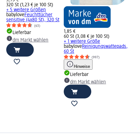
3,95 €
320 St (1,23 € je 100 St)
+ 5 weitere Größen
babylove
Feuchttücher
sensitive (4x80 St), 320 St
(63)
1,85 €
Lieferbar
60 St (3,08 € je 100 St)
dm Markt wählen
+ 1 weitere Größe
babylove
Reinigungswattepads,
60 St
(997)
Hinweise
Lieferbar
dm Markt wählen