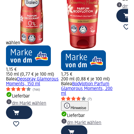
dm Ma
wählen
1,15 €
150 ml (0,77 € je 100 ml)
1,75 €
Balea
Deospray Glamorous
200 ml (0,88 € je 100 ml)
Moments, 150 ml
Balea
Bodylotion Parfum
Glamorous Moments, 200
(166)
ml
Lieferbar
(7)
dm Markt wählen
Hinweise
Lieferbar
dm Markt wählen