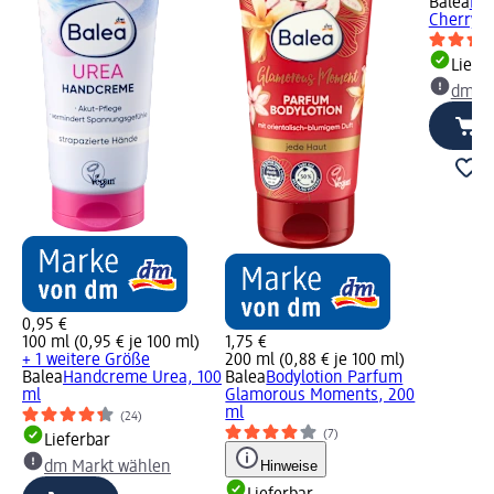
Balea
Ha
Cherry, 
Liefe
dm Ma
0,95 €
100 ml (0,95 € je 100 ml)
1,75 €
+ 1 weitere Größe
200 ml (0,88 € je 100 ml)
Balea
Handcreme Urea, 100
Balea
Bodylotion Parfum
ml
Glamorous Moments, 200
ml
(24)
(7)
Lieferbar
Hinweise
dm Markt wählen