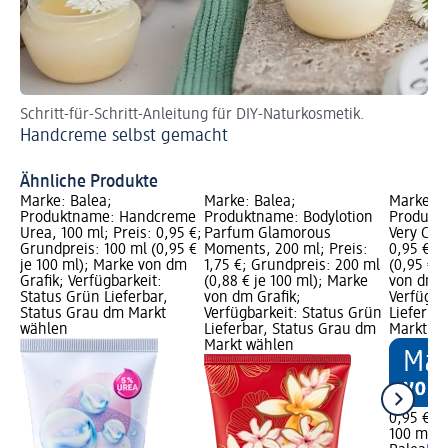
Schritt-für-Schritt-Anleitung für DIY-Naturkosmetik.
Fü
Handcreme selbst gemacht
Di
Ähnliche Produkte
Marke: Balea;
Marke: Balea;
Marke: B
Produktname: Handcreme
Produktname: Bodylotion
Produkt
Urea, 100 ml; Preis: 0,95 €;
Parfum Glamorous
Very Cher
Grundpreis: 100 ml (0,95 €
Moments, 200 ml; Preis:
0,95 €; 
je 100 ml); Marke von dm
1,75 €; Grundpreis: 200 ml
(0,95 € j
Grafik; Verfügbarkeit:
(0,88 € je 100 ml); Marke
von dm G
Status Grün Lieferbar,
von dm Grafik;
Verfügba
Status Grau dm Markt
Verfügbarkeit: Status Grün
Lieferba
wählen
Lieferbar, Status Grau dm
Markt w
Markt wählen
0,95 €
100 ml (0