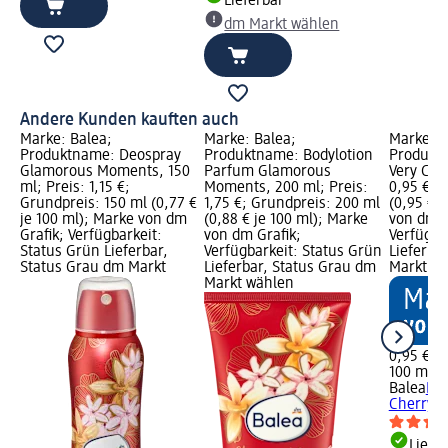
Lieferbar
dm Markt wählen
Andere Kunden kauften auch
Marke: Balea;
Marke: Balea;
Marke: B
Produktname: Deospray
Produktname: Bodylotion
Produkt
Glamorous Moments, 150
Parfum Glamorous
Very Cher
ml; Preis: 1,15 €;
Moments, 200 ml; Preis:
0,95 €; 
Grundpreis: 150 ml (0,77 €
1,75 €; Grundpreis: 200 ml
(0,95 € j
je 100 ml); Marke von dm
(0,88 € je 100 ml); Marke
von dm G
Grafik; Verfügbarkeit:
von dm Grafik;
Verfügba
Status Grün Lieferbar,
Verfügbarkeit: Status Grün
Lieferba
Status Grau dm Markt
Lieferbar, Status Grau dm
Markt w
Markt wählen
0,95 €
100 ml (0
Balea
Ha
Cherry, 
Liefe