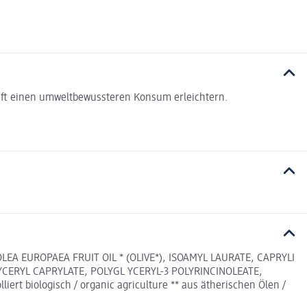
haft einen umweltbewussteren Konsum erleichtern.
EA EUROPAEA FRUIT OIL * (OLIVE*), ISOAMYL LAURATE, CAPRYLI
YCERYL CAPRYLATE, POLYGL YCERYL-3 POLYRINCINOLEATE,
t biologisch / organic agriculture ** aus ätherischen Ölen /