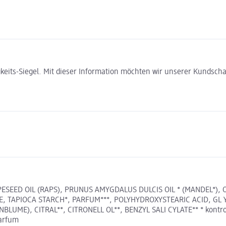
gkeits-Siegel. Mit dieser Information möchten wir unserer Kundsc
SEED OIL (RAPS), PRUNUS AMYGDALUS DULCIS OIL * (MANDEL*), OL
E, TAPIOCA STARCH*, PARFUM***, POLYHYDROXYSTEARIC ACID, GL 
E), CITRAL**, CITRONELL OL**, BENZYL SALI CYLATE** * kontrollier
parfum