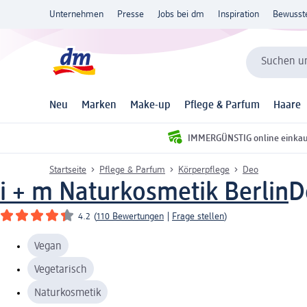
Unternehmen
Presse
Jobs bei dm
Inspiration
Bewusst
Suchen un
Neu
Marken
Make-up
Pflege & Parfum
Haare
IMMERGÜNSTIG online einka
Startseite
Pflege & Parfum
Körperpflege
Deo
i + m Naturkosmetik Berlin
D
4.2
(
110 Bewertungen
|
Frage stellen
)
Vegan
Vegetarisch
Naturkosmetik