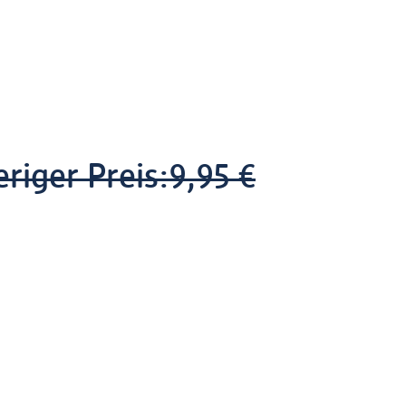
riger Preis:
9,95 €