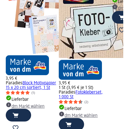
Liefe
dm Ma
3,95 €
Paradies
Block Motivpapier
3,95 €
15 x 20 cm sortiert, 1 St
1 St (3,95 € je 1 St)
Paradies
Fotokleberset,
(1)
1 000 St
Lieferbar
(2)
dm Markt wählen
Lieferbar
dm Markt wählen