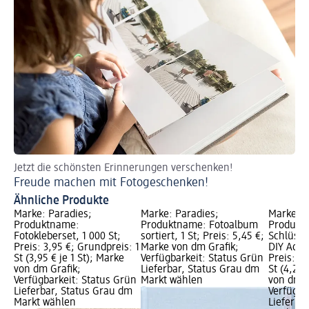
Jetzt die schönsten Erinnerungen verschenken!
Fo
Freude machen mit Fotogeschenken!
Fo
Ähnliche Produkte
Marke: Paradies;
Marke: Paradies;
Marke: P
Produktname:
Produktname: Fotoalbum
Produkt
Fotokleberset, 1 000 St;
sortiert, 1 St; Preis: 5,45 €;
Schlüsse
Preis: 3,95 €; Grundpreis: 1
Marke von dm Grafik;
DIY Acryl
St (3,95 € je 1 St); Marke
Verfügbarkeit: Status Grün
Preis: 4,
von dm Grafik;
Lieferbar, Status Grau dm
St (4,25 
Verfügbarkeit: Status Grün
Markt wählen
von dm G
Lieferbar, Status Grau dm
Verfügba
Markt wählen
Lieferba