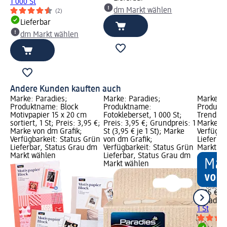
1 000 St
dm Markt wählen
(2)
Lieferbar
dm Markt wählen
Andere Kunden kauften auch
Marke: Paradies;
Marke: Paradies;
Marke: P
Produktname: Block
Produktname:
Produktn
Motivpapier 15 x 20 cm
Fotokleberset, 1 000 St;
Trend, 1 
sortiert, 1 St; Preis: 3,95 €;
Preis: 3,95 €; Grundpreis: 1
Marke vo
Marke von dm Grafik;
St (3,95 € je 1 St); Marke
Verfügba
Verfügbarkeit: Status Grün
von dm Grafik;
Lieferba
Lieferbar, Status Grau dm
Verfügbarkeit: Status Grün
Markt w
Markt wählen
Lieferbar, Status Grau dm
Markt wählen
2,95 €
Paradies
1 St