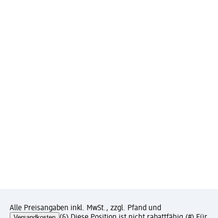
Alle Preisangaben inkl. MwSt., zzgl. Pfand und
Versandkosten
(§) Diese Position ist nicht rabattfähig.
(#) Für