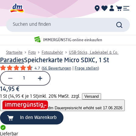
Suchen und finden
IMMERGÜNSTIG online einkaufen
Startseite
Foto
Fotozubehör
USB-Sticks, Ladekabel & Co.
Paradies
Speicherkarte Micro SDXC, 1 St
4.7
(
66 Bewertungen
|
Frage stellen
)
14,95 €
1 St (14,95 € je 1 St)
inkl. 20% MwSt. zzgl.
Versand
dm Dauerpreis
nicht erhöht seit 17.06.2026
In den Warenkorb
Lieferbar