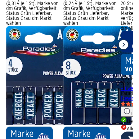
(0,31 € je 1 St); Marke von
(0,24 € je 1 St); Marke von
20 St (0,
dm Grafik; Verfügbarkeit:
dm Grafik; Verfügbarkeit:
online er
Status Grün Lieferbar,
Status Grün Lieferbar,
Marke vo
Status Grau dm Markt
Status Grau dm Markt
Verfügba
wählen
wählen
Lieferbar
dm Märk
3,95 €
20 St (0,
+ 1 weit
Paradies
Power Al
Hinw
Liefe
Alle 