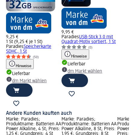
9,95 €
9,25 €
Paradies
USB-Stick 3.0 mit
1 St (9,25 € je 1 St)
Quadrat-Motiv sortiert, 1 St
Paradies
Speicherkarte
(0)
SDHC, 1 St
Hinweise
(50)
Lieferbar
Hinweise
dm Markt wählen
Lieferbar
dm Markt wählen
Andere Kunden kauften auch
Marke: Paradies;
Marke: Paradies;
Marke: P
Produktname: Batterien AA
Produktname: Batterien AA
Produktn
Power Alkaline, 4 St; Preis:
Power Alkaline, 8 St; Preis:
Power Al
1,25 €; Grundpreis: 4 St
1,95 €; Grundpreis: 8 St
Preis: 3