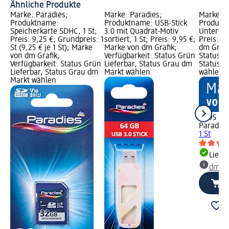
Ähnliche Produkte
Marke: Paradies;
Marke: Paradies;
Marke: P
Produktname:
Produktname: USB-Stick
Produkt
Speicherkarte SDHC, 1 St;
3.0 mit Quadrat-Motiv
Unterwas
Preis: 9,25 €; Grundpreis: 1
sortiert, 1 St; Preis: 9,95 €;
Preis: 1
St (9,25 € je 1 St); Marke
Marke von dm Grafik;
dm Grafi
von dm Grafik;
Verfügbarkeit: Status Grün
Status G
Verfügbarkeit: Status Grün
Lieferbar, Status Grau dm
Status G
Lieferbar, Status Grau dm
Markt wählen
wählen
Markt wählen
15,95 €
Paradies
1 St
Liefe
dm Ma