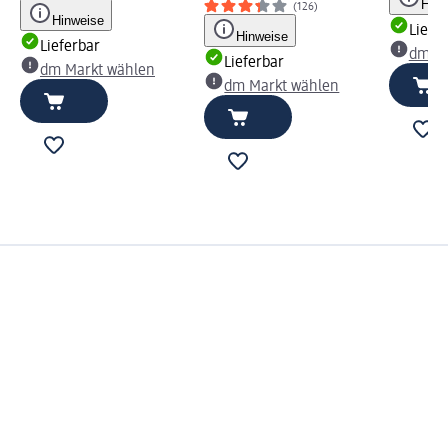
Hinw
(126)
Hinweise
Liefe
Hinweise
Lieferbar
dm Ma
Lieferbar
dm Markt wählen
dm Markt wählen