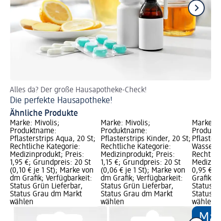
Alles da? Der große Hausapotheke-Check!
Ti
Die perfekte Hausapotheke!
Wa
Ähnliche Produkte
Marke: Mivolis;
Marke: Mivolis;
Marke: M
Produktname:
Produktname:
Produkt
Pflasterstrips Aqua, 20 St;
Pflasterstrips Kinder, 20 St;
Pflasters
Rechtliche Kategorie:
Rechtliche Kategorie:
Wasserab
Medizinprodukt; Preis:
Medizinprodukt; Preis:
Rechtlic
1,95 €; Grundpreis: 20 St
1,15 €; Grundpreis: 20 St
Medizinp
(0,10 € je 1 St); Marke von
(0,06 € je 1 St); Marke von
0,95 €; 
dm Grafik; Verfügbarkeit:
dm Grafik; Verfügbarkeit:
Grafik; V
Status Grün Lieferbar,
Status Grün Lieferbar,
Status G
Status Grau dm Markt
Status Grau dm Markt
Status G
wählen
wählen
wählen