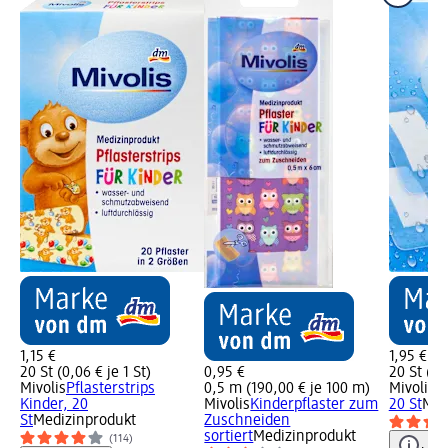
1,15 €
1,95 €
20 St (0,06 € je 1 St)
0,95 €
20 St (0,1
Mivolis
Pflasterstrips
0,5 m (190,00 € je 100 m)
Mivolis
Pf
Kinder, 20
Mivolis
Kinderpflaster zum
20 St
Med
St
Medizinprodukt
Zuschneiden
sortiert
Medizinprodukt
(114)