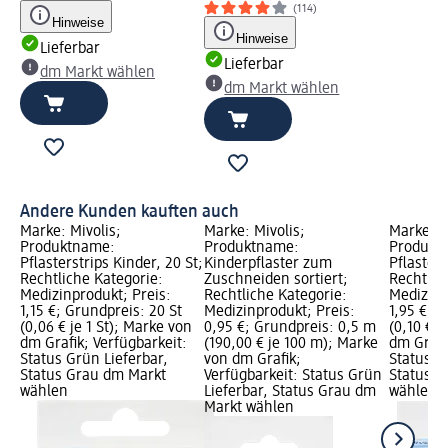
(114)
Hinweise
Hinweise
Lieferbar
Lieferbar
dm Markt wählen
dm Markt wählen
Andere Kunden kauften auch
Marke: Mivolis;
Marke: Mivolis;
Marke: M
Produktname:
Produktname:
Produkt
Pflasterstrips Kinder, 20 St;
Kinderpflaster zum
Pflasters
Rechtliche Kategorie:
Zuschneiden sortiert;
Rechtlic
Medizinprodukt; Preis:
Rechtliche Kategorie:
Medizinp
1,15 €; Grundpreis: 20 St
Medizinprodukt; Preis:
1,95 €; G
(0,06 € je 1 St); Marke von
0,95 €; Grundpreis: 0,5 m
(0,10 € j
dm Grafik; Verfügbarkeit:
(190,00 € je 100 m); Marke
dm Grafi
Status Grün Lieferbar,
von dm Grafik;
Status G
Status Grau dm Markt
Verfügbarkeit: Status Grün
Status G
wählen
Lieferbar, Status Grau dm
wählen
Markt wählen