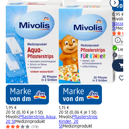
0,95 €
Mivolis
Pf
Wassera
St
Medizi
Hinw
Liefe
dm Ma
1,95 €
1,15 €
20 St (0,10 € je 1 St)
20 St (0,06 € je 1 St)
Mivolis
Pflasterstrips Aqua,
Mivolis
Pflasterstrips
20 St
Medizinprodukt
Kinder, 20
St
Medizinprodukt
(178)