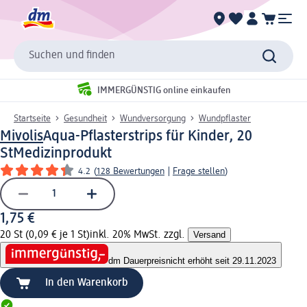
Suchen und finden
IMMERGÜNSTIG online einkaufen
Startseite
Gesundheit
Wundversorgung
Wundpflaster
Mivolis
Aqua-Pflasterstrips für Kinder, 20
St
Medizinprodukt
4.2
(
128 Bewertungen
|
Frage stellen
)
1,75 €
20 St (0,09 € je 1 St)
inkl. 20% MwSt. zzgl.
Versand
dm Dauerpreis
nicht erhöht seit 29.11.2023
In den Warenkorb