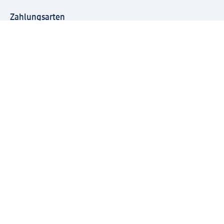
Zahlungsarten
Mit dm verbinden