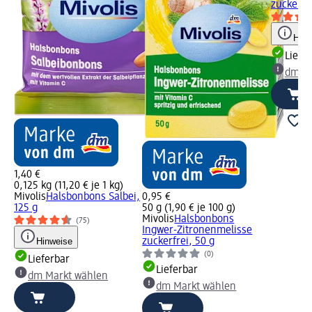
zuckerfre
Hinw
Liefe
dm Ma
1,40 €
0,125 kg (11,20 € je 1 kg)
Mivolis
Halsbonbons Salbei,
0,95 €
125 g
50 g (1,90 € je 100 g)
Mivolis
Halsbonbons
(75)
Ingwer-Zitronenmelisse
Hinweise
zuckerfrei, 50 g
(0)
Lieferbar
Lieferbar
dm Markt wählen
dm Markt wählen