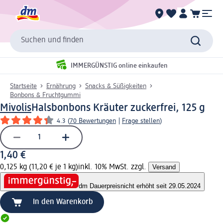
Suchen und finden
IMMERGÜNSTIG online einkaufen
Startseite
Ernährung
Snacks & Süßigkeiten
Bonbons & Fruchtgummi
Mivolis
Halsbonbons Kräuter zuckerfrei, 125 g
4.3
(
70 Bewertungen
|
Frage stellen
)
1,40 €
0,125 kg (11,20 € je 1 kg)
inkl. 10% MwSt. zzgl.
Versand
dm Dauerpreis
nicht erhöht seit 29.05.2024
In den Warenkorb