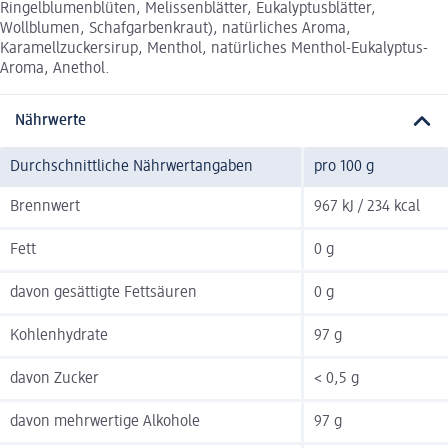
Ringelblumenblüten, Melissenblätter, Eukalyptusblätter,
Wollblumen, Schafgarbenkraut), natürliches Aroma,
Karamellzuckersirup, Menthol, natürliches Menthol-Eukalyptus-
Aroma, Anethol.
Nährwerte
Durchschnittliche Nährwertangaben
pro 100 g
Brennwert
967 kJ / 234 kcal
Fett
0 g
davon gesättigte Fettsäuren
0 g
Kohlenhydrate
97 g
davon Zucker
< 0,5 g
davon mehrwertige Alkohole
97 g