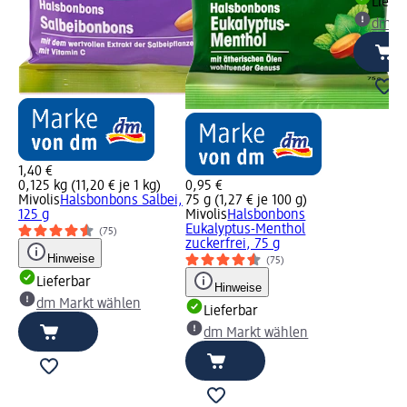
Liefe
dm Ma
1,40 €
0,125 kg (11,20 € je 1 kg)
0,95 €
Mivolis
Halsbonbons Salbei,
75 g (1,27 € je 100 g)
125 g
Mivolis
Halsbonbons
Eukalyptus-Menthol
(75)
zuckerfrei, 75 g
Hinweise
(75)
Lieferbar
Hinweise
dm Markt wählen
Lieferbar
dm Markt wählen