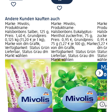
Andere Kunden kauften auch
Marke: Mivolis;
Marke: Mivolis;
Marke: M
Produktname:
Produktname:
Produkt
Halsbonbons Salbei, 125 g;
Halsbonbons Eukalyptus-
Halsbonb
Preis: 1,40 €; Grundpreis:
Menthol zuckerfrei, 75 g;
zuckerfre
0,125 kg (11,20 € je 1 kg);
Preis: 0,95 €; Grundpreis:
0,95 €; 
Marke von dm Grafik;
75 g (1,27 € je 100 g); Marke
(1,27 € j
Verfügbarkeit: Status Grün
von dm Grafik;
dm Grafi
Lieferbar, Status Grau dm
Verfügbarkeit: Status Grün
Status G
Markt wählen
Lieferbar, Status Grau dm
Status G
Markt wählen
wählen
0,95 €
75 g (1,2
Mivolis
H
Atemfrei
Hinw