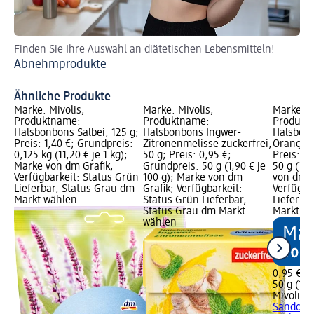
Finden Sie Ihre Auswahl an diätetischen Lebensmitteln!
En
Abnehmprodukte
Ba
Ähnliche Produkte
Marke: Mivolis;
Marke: Mivolis;
Marke: M
Produktname:
Produktname:
Produkt
Halsbonbons Salbei, 125 g;
Halsbonbons Ingwer-
Halsbon
Preis: 1,40 €; Grundpreis:
Zitronenmelisse zuckerfrei,
Orange z
0,125 kg (11,20 € je 1 kg);
50 g; Preis: 0,95 €;
Preis: 0
Marke von dm Grafik;
Grundpreis: 50 g (1,90 € je
50 g (1,9
Verfügbarkeit: Status Grün
100 g); Marke von dm
von dm G
Lieferbar, Status Grau dm
Grafik; Verfügbarkeit:
Verfügba
Markt wählen
Status Grün Lieferbar,
Lieferba
Status Grau dm Markt
Markt w
wählen
0,95 €
50 g (1,9
Mivolis
H
Sanddor