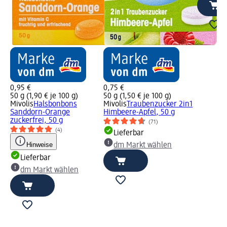
0,95 €
0,75 €
50 g (1,90 € je 100 g)
50 g (1,50 € je 100 g)
Mivolis
Halsbonbons
Mivolis
Traubenzucker 2in1
Sanddorn-Orange
Himbeere-Apfel, 50 g
zuckerfrei, 50 g
(71)
(4)
Lieferbar
Hinweise
dm Markt wählen
Lieferbar
dm Markt wählen