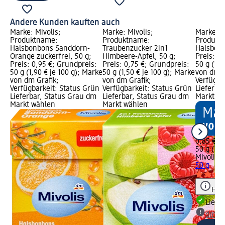
Andere Kunden kauften auch
Marke: Mivolis;
Marke: Mivolis;
Marke: M
Produktname:
Produktname:
Produkt
Halsbonbons Sanddorn-
Traubenzucker 2in1
Halsbonb
Orange zuckerfrei, 50 g;
Himbeere-Apfel, 50 g;
Preis: 0
Preis: 0,95 €; Grundpreis:
Preis: 0,75 €; Grundpreis:
50 g (1,7
50 g (1,90 € je 100 g); Marke
50 g (1,50 € je 100 g); Marke
von dm G
von dm Grafik;
von dm Grafik;
Verfügba
Verfügbarkeit: Status Grün
Verfügbarkeit: Status Grün
Lieferba
Lieferbar, Status Grau dm
Lieferbar, Status Grau dm
Markt w
Markt wählen
Markt wählen
0,85 €
50 g (1,7
Mivolis
H
50 g
Hinw
Liefe
dm Ma