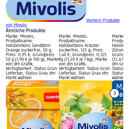
Weitere Produkte
von Mivolis
Ähnliche Produkte
Marke: Mivolis;
Marke: Mivolis;
Marke: M
Produktname:
Produktname:
Produkt
Halsbonbons Sanddorn-
Halsbonbons Kräuter
Halsbon
Orange zuckerfrei, 50 g;
zuckerfrei, 125 g; Preis:
Zitrone, 
Preis: 0,95 €; Grundpreis:
1,40 €; Grundpreis: 0,125
Grundpre
50 g (1,90 € je 100 g); Marke
kg (11,20 € je 1 kg); Marke
(12,67 € 
von dm Grafik;
von dm Grafik;
dm Grafi
Verfügbarkeit: Status Grün
Verfügbarkeit: Status Grün
Status G
Lieferbar, Status Grau dm
Lieferbar, Status Grau dm
Status G
Markt wählen
Markt wählen
wählen
0,95 €
0,075 kg 
Mivolis
H
Zitrone, 