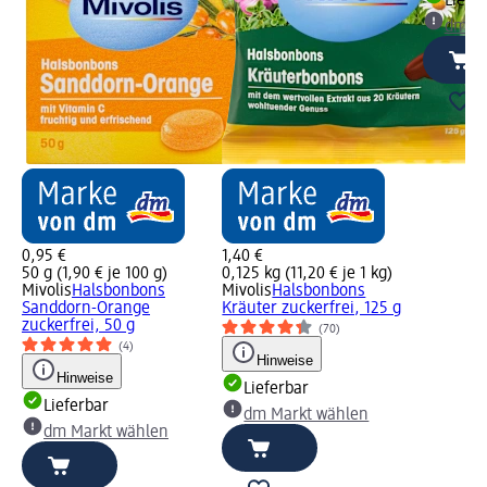
Liefe
dm Ma
0,95 €
1,40 €
50 g (1,90 € je 100 g)
0,125 kg (11,20 € je 1 kg)
Mivolis
Halsbonbons
Mivolis
Halsbonbons
Sanddorn-Orange
Kräuter zuckerfrei, 125 g
zuckerfrei, 50 g
(70)
(4)
Hinweise
Hinweise
Lieferbar
Lieferbar
dm Markt wählen
dm Markt wählen