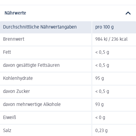
Nährwerte
Durchschnittliche Nährwertangaben
pro 100 g
Brennwert
984 kJ / 236 kcal
Fett
< 0,5 g
davon gesättigte Fettsäuren
< 0,5 g
Kohlenhydrate
95 g
davon Zucker
< 0,5 g
davon mehrwertige Alkohole
93 g
Eiweiß
< 0 g
Salz
0,23 g