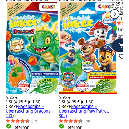
4,25 €
1 St (4,25
CRAZE
Ba
100 g
Liefe
dm Ma
4,25 €
4,95 €
1 St (4,25 € je 1 St)
1 St (4,95 € je 1 St)
CRAZE
Badebombe +
CRAZE
Badebombe +
Überraschung Dragons,
Überraschung Paw Patrol,
100 g
80 g
(27)
(70)
Lieferbar
Lieferbar