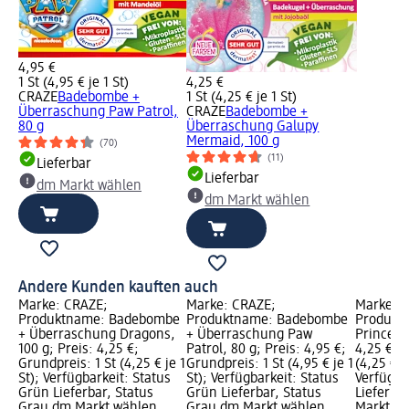
4,95 €
1 St (4,95 € je 1 St)
4,25 €
CRAZE
Badebombe +
1 St (4,25 € je 1 St)
Überraschung Paw Patrol,
CRAZE
Badebombe +
80 g
Überraschung Galupy
Mermaid, 100 g
(70)
(11)
Lieferbar
Lieferbar
dm Markt wählen
dm Markt wählen
Andere Kunden kauften auch
Marke: CRAZE;
Marke: CRAZE;
Marke: 
Produktname: Badebombe
Produktname: Badebombe
Produkt
+ Überraschung Dragons,
+ Überraschung Paw
Princess,
100 g; Preis: 4,25 €;
Patrol, 80 g; Preis: 4,95 €;
4,25 €; G
Grundpreis: 1 St (4,25 € je 1
Grundpreis: 1 St (4,95 € je 1
(4,25 € je
St); Verfügbarkeit: Status
St); Verfügbarkeit: Status
Verfügba
Grün Lieferbar, Status
Grün Lieferbar, Status
Lieferba
Grau dm Markt wählen
Grau dm Markt wählen
Markt w