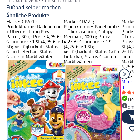
Fußbad-Rezepte zum Selbermachen
St
Fußbad selber machen
Na
Ähnliche Produkte
Marke: CRAZE;
Marke: CRAZE;
Marke: 
Produktname: Badebombe
Produktname: Badebombe
Produkt
+ Überraschung Paw
+ Überraschung Galupy
Blade Mi
Patrol, 80 g; Preis: 4,95 €;
Mermaid, 100 g; Preis:
Überrasc
Grundpreis: 1 St (4,95 € je 1
4,25 €; Grundpreis: 1 St
Preis: 4,
St); Verfügbarkeit: Status
(4,25 € je 1 St);
St (4,25 €
Grün Lieferbar, Status
Verfügbarkeit: Status Grün
Verfügba
Grau dm Markt wählen
Lieferbar, Status Grau dm
Lieferba
Markt wählen
Markt w
4,25 €
1 St (4,25
CRAZE
Ba
Minis + 
g
Liefe
dm Ma