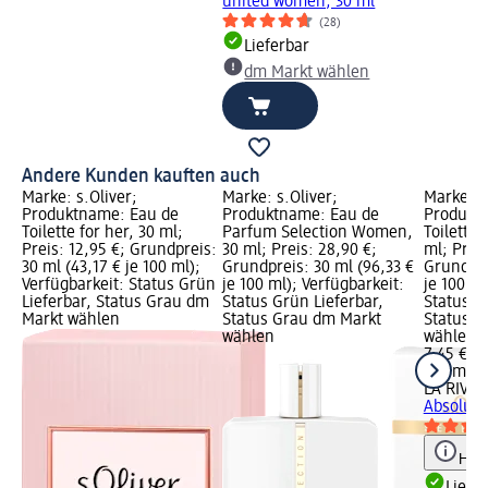
united women, 30 ml
(28)
Lieferbar
dm Markt wählen
Andere Kunden kauften auch
Marke: s.Oliver;
Marke: s.Oliver;
Marke: L
Produktname: Eau de
Produktname: Eau de
Produkt
Toilette for her, 30 ml;
Parfum Selection Women,
Toilette 
Preis: 12,95 €; Grundpreis:
30 ml; Preis: 28,90 €;
ml; Preis
30 ml (43,17 € je 100 ml);
Grundpreis: 30 ml (96,33 €
Grundpre
Verfügbarkeit: Status Grün
je 100 ml); Verfügbarkeit:
je 100 ml
Lieferbar, Status Grau dm
Status Grün Lieferbar,
Status G
Markt wählen
Status Grau dm Markt
Status G
wählen
wählen
7,45 €
100 ml (7
LA RIVE
E
Absolute
Hinw