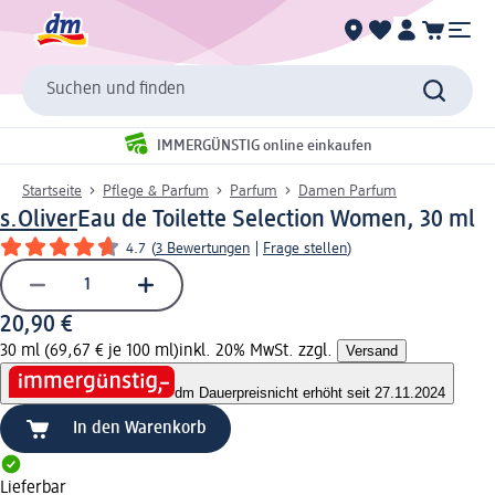
Suchen und finden
IMMERGÜNSTIG online einkaufen
Startseite
Pflege & Parfum
Parfum
Damen Parfum
s.Oliver
Eau de Toilette Selection Women, 30 ml
4.7
(
3 Bewertungen
|
Frage stellen
)
20,90 €
30 ml (69,67 € je 100 ml)
inkl. 20% MwSt. zzgl.
Versand
dm Dauerpreis
nicht erhöht seit 27.11.2024
In den Warenkorb
Lieferbar