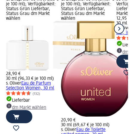
je 100 ml); Verfügbarkeit:
je 100 ml); Verfügbarkeit:
Verfügba
Status Grün Lieferbar,
Status Grün Lieferbar,
Lieferba
Status Grau dm Markt
Status Grau dm Markt
Markt w
wählen
wählen
12,95 €
30 ml (43
s.Oliver
E
her, 30 
Liefe
dm Ma
28,90 €
30 ml (96,33 € je 100 ml)
s.Oliver
Eau de Parfum
Selection Women, 30 ml
(132)
Lieferbar
dm Markt wählen
20,90 €
30 ml (69,67 € je 100 ml)
s.Oliver
Eau de Toilette