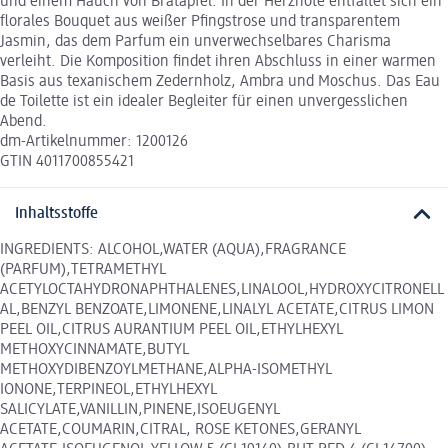
und einem Hauch von Bratapfel. In der Herznote entfaltet sich ein
florales Bouquet aus weißer Pfingstrose und transparentem
Jasmin, das dem Parfum ein unverwechselbares Charisma
verleiht. Die Komposition findet ihren Abschluss in einer warmen
Basis aus texanischem Zedernholz, Ambra und Moschus. Das Eau
de Toilette ist ein idealer Begleiter für einen unvergesslichen
Abend.
dm-Artikelnummer: 1200126
GTIN 4011700855421
Inhaltsstoffe
INGREDIENTS: ALCOHOL,WATER (AQUA),FRAGRANCE
(PARFUM),TETRAMETHYL
ACETYLOCTAHYDRONAPHTHALENES,LINALOOL,HYDROXYCITRONELL
AL,BENZYL BENZOATE,LIMONENE,LINALYL ACETATE,CITRUS LIMON
PEEL OIL,CITRUS AURANTIUM PEEL OIL,ETHYLHEXYL
METHOXYCINNAMATE,BUTYL
METHOXYDIBENZOYLMETHANE,ALPHA-ISOMETHYL
IONONE,TERPINEOL,ETHYLHEXYL
SALICYLATE,VANILLIN,PINENE,ISOEUGENYL
ACETATE,COUMARIN,CITRAL, ROSE KETONES,GERANYL