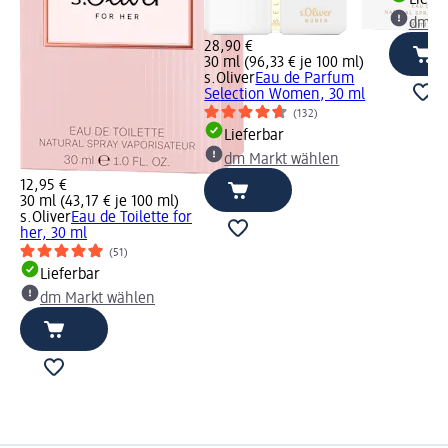
Liefe
dm Ma
28,90 €
30 ml (96,33 € je 100 ml)
s.Oliver
Eau de Parfum
Selection Women, 30 ml
(132)
Lieferbar
dm Markt wählen
12,95 €
30 ml (43,17 € je 100 ml)
s.Oliver
Eau de Toilette for
her, 30 ml
(51)
Lieferbar
dm Markt wählen