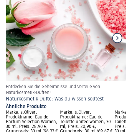
Entdecken Sie die Geheimnisse und Vorteile von
Di
Naturkosmetik-Düften!
au
Naturkosmetik-Düfte: Was du wissen solltest
Fr
Ähnliche Produkte
Marke: s.Oliver;
Marke: s.Oliver;
Marke: s
Produktname: Eau de
Produktname: Eau de
Produkt
Parfum Selection Women,
Toilette united women, 30
Toilette 
30 ml; Preis: 28,90 €;
ml; Preis: 20,90 €;
Preis: 1
Grundpreis: 30 ml (96,33 €
Grundpreis: 30 ml (69,67 €
30 ml (43