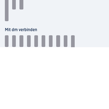
Mit dm verbinden
dm Newsletter: Keine Infos mehr verpassen
Jetzt zum dm Newsletter anmelden
Mein dm-App herunterladen