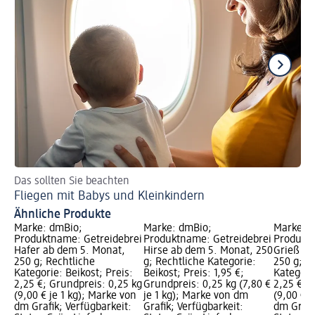
Das sollten Sie beachten
Al
Fliegen mit Babys und Kleinkindern
Ba
Ähnliche Produkte
Marke: dmBio;
Marke: dmBio;
Marke: 
Produktname: Getreidebrei
Produktname: Getreidebrei
Produktn
Hafer ab dem 5. Monat,
Hirse ab dem 5. Monat, 250
Grieß ab
250 g; Rechtliche
g; Rechtliche Kategorie:
250 g; R
Kategorie: Beikost; Preis:
Beikost; Preis: 1,95 €;
Kategorie
2,25 €; Grundpreis: 0,25 kg
Grundpreis: 0,25 kg (7,80 €
2,25 €; 
(9,00 € je 1 kg); Marke von
je 1 kg); Marke von dm
(9,00 € j
dm Grafik; Verfügbarkeit:
Grafik; Verfügbarkeit:
dm Grafi