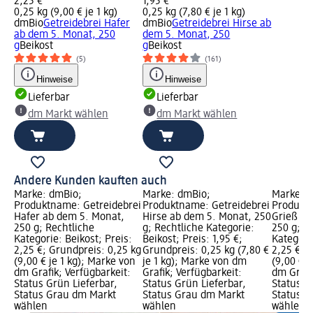
2,25 €
1,95 €
0,25 kg (9,00 € je 1 kg)
0,25 kg (7,80 € je 1 kg)
dmBio
Getreidebrei Hafer
dmBio
Getreidebrei Hirse ab
ab dem 5. Monat, 250
dem 5. Monat, 250
g
Beikost
g
Beikost
(5)
(161)
Hinweise
Hinweise
Lieferbar
Lieferbar
dm Markt wählen
dm Markt wählen
Andere Kunden kauften auch
Marke: dmBio;
Marke: dmBio;
Marke: 
Produktname: Getreidebrei
Produktname: Getreidebrei
Produktn
Hafer ab dem 5. Monat,
Hirse ab dem 5. Monat, 250
Grieß ab
250 g; Rechtliche
g; Rechtliche Kategorie:
250 g; R
Kategorie: Beikost; Preis:
Beikost; Preis: 1,95 €;
Kategorie
2,25 €; Grundpreis: 0,25 kg
Grundpreis: 0,25 kg (7,80 €
2,25 €; 
(9,00 € je 1 kg); Marke von
je 1 kg); Marke von dm
(9,00 € j
dm Grafik; Verfügbarkeit:
Grafik; Verfügbarkeit:
dm Grafi
Status Grün Lieferbar,
Status Grün Lieferbar,
Status G
Status Grau dm Markt
Status Grau dm Markt
Status G
wählen
wählen
wählen