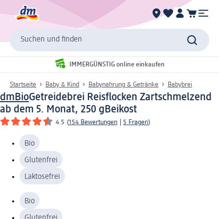
Suchen und finden
IMMERGÜNSTIG online einkaufen
Startseite
Baby & Kind
Babynahrung & Getränke
Babybrei
dmBio
Getreidebrei Reisflocken Zartschmelzend
ab dem 5. Monat, 250 g
Beikost
4.5
(
154 Bewertungen
|
5 Fragen
)
Bio
Glutenfrei
Laktosefrei
Bio
Glutenfrei