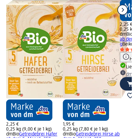
2,25 €
0,25 kg (
dmBio
Ge
ab dem 5
g
Beikost
Hinw
Liefe
dm Ma
2,25 €
1,95 €
0,25 kg (9,00 € je 1 kg)
0,25 kg (7,80 € je 1 kg)
dmBio
Getreidebrei Hafer
dmBio
Getreidebrei Hirse ab