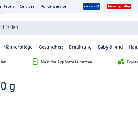
er leben
Services
Kundenservice
d finden
Männerpflege
Gesundheit
Ernährung
Baby & Kind
Hau
ufen
Mein dm-App Vorteile nutzen
Expre
20 g