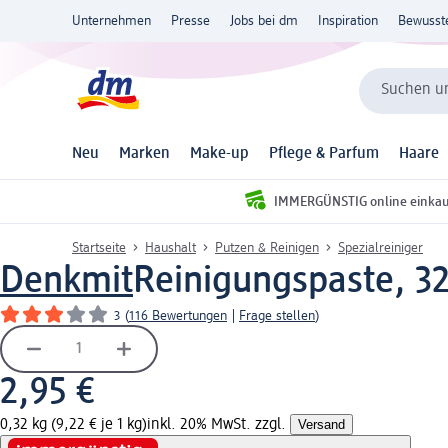
Unternehmen
Presse
Jobs bei dm
Inspiration
Bewusst
Suchen un
Neu
Marken
Make-up
Pflege & Parfum
Haare
IMMERGÜNSTIG online einka
Startseite
Haushalt
Putzen & Reinigen
Spezialreiniger
Denkmit
Reinigungspaste, 3
3
(
116 Bewertungen
|
Frage stellen
)
2,95 €
0,32 kg (9,22 € je 1 kg)
inkl. 20% MwSt. zzgl.
Versand