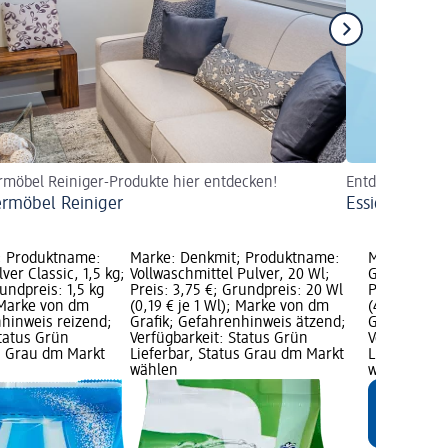
rmöbel Reiniger-Produkte hier entdecken!
Entdecken Sie 
ermöbel Reiniger
Essigreiniger
; Produktname:
Marke: Denkmit; Produktname:
Marke: Den
ver Classic, 1,5 kg;
Vollwaschmittel Pulver, 20 Wl;
Glaskeramik
rundpreis: 1,5 kg
Preis: 3,75 €; Grundpreis: 20 Wl
Preis: 1,25 
; Marke von dm
(0,19 € je 1 Wl); Marke von dm
(4,17 € je 1
nhinweis reizend;
Grafik; Gefahrenhinweis ätzend;
Gefahrenhin
Status Grün
Verfügbarkeit: Status Grün
Verfügbarke
us Grau dm Markt
Lieferbar, Status Grau dm Markt
Lieferbar, 
wählen
wählen