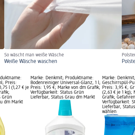
So wäscht man weiße Wäsche
Polste
Weiße Wäsche waschen
Polst
oduktname:
Marke: Denkmit; Produktname:
Marke: Denkmit
l; Preis:
Bodenreiniger Universal-Glanz, 1 l;
Geschirrspül-Pul
,75 l (1,27 € je
Preis: 1,95 €; Marke von dm Grafik;
Preis: 3,95 €; G
afik;
Verfügbarkeit: Status Grün
(2,63 € je 1 kg)
s Grün
Lieferbar, Status Grau dm Markt
Grafik; Gefahre
rau dm Markt
Verfügbarkeit: 
Lieferbar, Stat
wählen