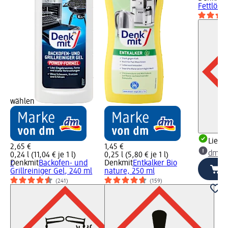
Fettlöse
wählen
Liefe
2,65 €
1,45 €
dm Ma
0,24 l (11,04 € je 1 l)
0,25 l (5,80 € je 1 l)
iger
Denkmit
Backofen- und
Denkmit
Entkalker Bio
Grillreiniger Gel, 240 ml
nature, 250 ml
(241)
(159)