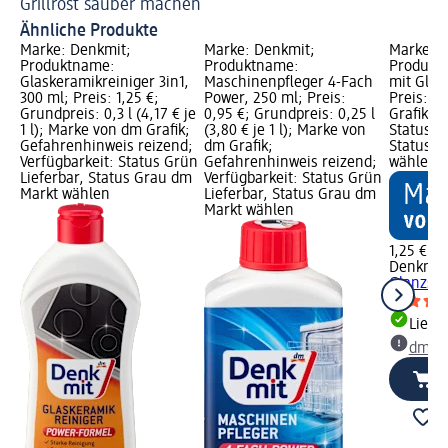
Grillrost sauber machen
Pu
Ähnliche Produkte
Marke: Denkmit;
Marke: Denkmit;
Marke: D
Produktname:
Produktname:
Produktn
Glaskeramikreiniger 3in1,
Maschinenpfleger 4-Fach
mit Glan
300 ml; Preis: 1,25 €;
Power, 250 ml; Preis:
Preis: 1
Grundpreis: 0,3 l (4,17 € je
0,95 €; Grundpreis: 0,25 l
Grafik; V
1 l); Marke von dm Grafik;
(3,80 € je 1 l); Marke von
Status G
Gefahrenhinweis reizend;
dm Grafik;
Status G
Verfügbarkeit: Status Grün
Gefahrenhinweis reizend;
wählen
Lieferbar, Status Grau dm
Verfügbarkeit: Status Grün
Markt wählen
Lieferbar, Status Grau dm
Markt wählen
1,25 €
Denkmit
Glanzsch
Liefe
dm Ma