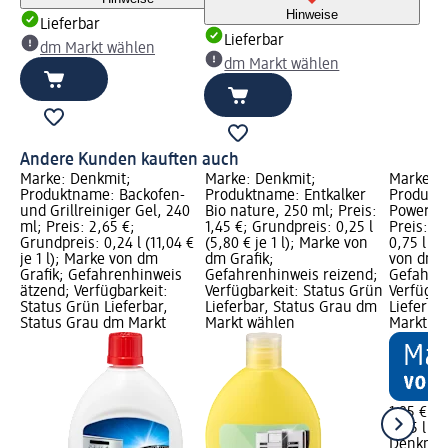
Hinweise
Lieferbar
Lieferbar
dm Markt wählen
dm Markt wählen
Andere Kunden kauften auch
Marke: Denkmit;
Marke: Denkmit;
Marke: 
Produktname: Backofen-
Produktname: Entkalker
Produktn
,
und Grillreiniger Gel, 240
Bio nature, 250 ml; Preis:
Power Fe
ml; Preis: 2,65 €;
1,45 €; Grundpreis: 0,25 l
Preis: 1,
je
Grundpreis: 0,24 l (11,04 €
(5,80 € je 1 l); Marke von
0,75 l (2
;
je 1 l); Marke von dm
dm Grafik;
von dm G
d;
Grafik; Gefahrenhinweis
Gefahrenhinweis reizend;
Gefahren
rün
ätzend; Verfügbarkeit:
Verfügbarkeit: Status Grün
Verfügba
dm
Status Grün Lieferbar,
Lieferbar, Status Grau dm
Lieferba
Status Grau dm Markt
Markt wählen
Markt w
1,85 €
0,75 l (2,
Denkmit