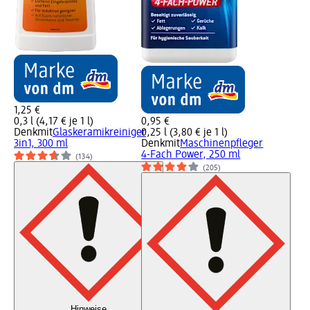
1,25 €
0,3 l (4,17 € je 1 l)
0,95 €
Denkmit
Glaskeramikreiniger
0,25 l (3,80 € je 1 l)
3in1, 300 ml
Denkmit
Maschinenpfleger
4-Fach Power, 250 ml
(134)
(205)
Hinweise