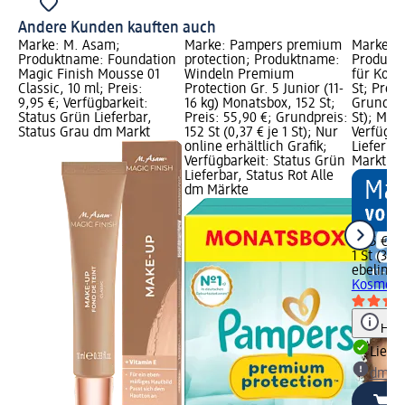
Andere Kunden kauften auch
Marke: M. Asam;
Marke: Pampers premium
Marke: e
Produktname: Foundation
protection; Produktname:
Produkt
Magic Finish Mousse 01
Windeln Premium
für Kosm
Classic, 10 ml; Preis:
Protection Gr. 5 Junior (11-
St; Preis
9,95 €; Verfügbarkeit:
16 kg) Monatsbox, 152 St;
Grundprei
Status Grün Lieferbar,
Preis: 55,90 €; Grundpreis:
St); Mar
Status Grau dm Markt
152 St (0,37 € je 1 St); Nur
Verfügba
online erhältlich Grafik;
Lieferba
Verfügbarkeit: Status Grün
Markt w
Lieferbar, Status Rot Alle
dm Märkte
3,95 €
1 St (3,95
ebelin
Or
Kosmetik
Hinw
Liefe
dm Ma