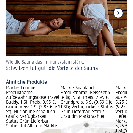
Wie die Sauna das Immunsystem stärkt
So
Schwitzen tut gut: die Vorteile der Sauna
Oh
Ähnliche Produkte
Marke: Foamie;
Marke: Soapland;
Marke: S
Produktname:
Produktname: Reiseset 5-
Produktn
Aufbewahrungsdose Travel
teilig, 5 St; Preis: 2,95 €;
aus Acryl
Buddy, 1 St; Preis: 3,95 €;
Grundpreis: 5 St (0,59 € je
5,25 €; G
Grundpreis: 1 St (3,95 € je 1
1 St); Verfügbarkeit: Status
(5,25 € je
St); Nur online erhältlich
Grün Lieferbar, Status
Verfügba
Grafik; Verfügbarkeit:
Grau dm Markt wählen
Lieferba
Status Grün Lieferbar,
Markt w
Status Rot Alle dm Märkte
5,25 €
1 St (5,25