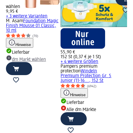
wählen
9,95 €
+ 3 weitere Varianten
M. Asam
Foundation Magic
Finish Mousse 01 Classic,
10 ml
(70)
Hinweise
55,90 €
Lieferbar
152 St (0,37 € je 1 St)
dm Markt wählen
+ 4 weitere Größen
Pampers premium
protection
Windeln
Premium Protection Gr. 5
Junior (11-16..., 152 St
(6942)
Hinweise
Lieferbar
Alle dm Märkte