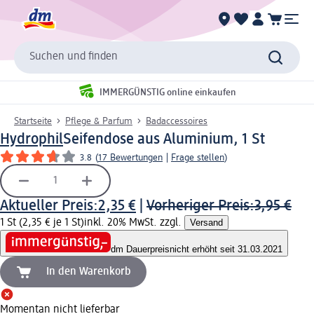
Suchen und finden
IMMERGÜNSTIG online einkaufen
Startseite
Pflege & Parfum
Badaccessoires
Hydrophil
Seifendose aus Aluminium, 1 St
3.8
(
17 Bewertungen
|
Frage stellen
)
Aktueller Preis:
2,35 €
|
Vorheriger Preis:
3,95 €
1 St (2,35 € je 1 St)
inkl. 20% MwSt. zzgl.
Versand
dm Dauerpreis
nicht erhöht seit 31.03.2021
In den Warenkorb
Momentan nicht lieferbar