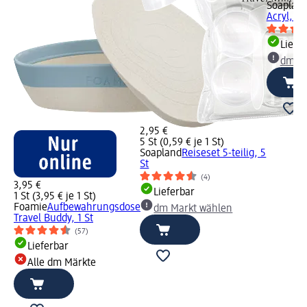
Soaplan
Acryl, 1 S
Liefe
dm Ma
2,95 €
5 St (0,59 € je 1 St)
Soapland
Reiseset 5-teilig, 5
St
(4)
3,95 €
Lieferbar
1 St (3,95 € je 1 St)
Foamie
Aufbewahrungsdose
dm Markt wählen
Travel Buddy, 1 St
(57)
Lieferbar
Alle dm Märkte