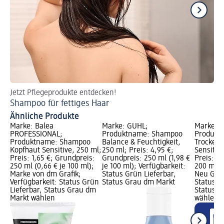
Jetzt Pflegeprodukte entdecken!
Je
Shampoo für fettiges Haar
Sh
Ähnliche Produkte
Marke: Balea
Marke: GUHL;
Marke: 
PROFESSIONAL;
Produktname: Shampoo
Produkt
Produktname: Shampoo
Balance & Feuchtigkeit,
Trocken
Kopfhaut Sensitive, 250 ml;
250 ml; Preis: 4,95 €;
Sensitiv 
Preis: 1,65 €; Grundpreis:
Grundpreis: 250 ml (1,98 €
Preis: 5
250 ml (0,66 € je 100 ml);
je 100 ml); Verfügbarkeit:
200 ml (2
Marke von dm Grafik;
Status Grün Lieferbar,
Neu Graf
Verfügbarkeit: Status Grün
Status Grau dm Markt
Status G
Lieferbar, Status Grau dm
Status G
Markt wählen
wählen