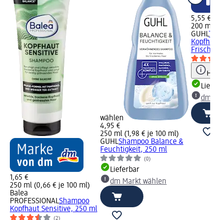
5,55 €
200 ml (2
GUHL
Tr
Kopfhaut
Frische,
Hinw
Liefe
dm Ma
wählen
4,95 €
250 ml (1,98 € je 100 ml)
GUHL
Shampoo Balance &
Feuchtigkeit, 250 ml
(0)
Lieferbar
1,65 €
dm Markt wählen
250 ml (0,66 € je 100 ml)
Balea
PROFESSIONAL
Shampoo
Kopfhaut Sensitive, 250 ml
(2)