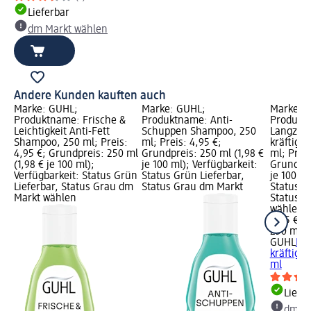
Lieferbar
dm Markt wählen
Andere Kunden kauften auch
Marke: GUHL;
Marke: GUHL;
Marke: 
Produktname: Frische &
Produktname: Anti-
Produkt
Leichtigkeit Anti-Fett
Schuppen Shampoo, 250
Langzei
Shampoo, 250 ml; Preis:
ml; Preis: 4,95 €;
kräftige
4,95 €; Grundpreis: 250 ml
Grundpreis: 250 ml (1,98 €
ml; Preis
(1,98 € je 100 ml);
je 100 ml); Verfügbarkeit:
Grundpre
Verfügbarkeit: Status Grün
Status Grün Lieferbar,
je 100 ml
Lieferbar, Status Grau dm
Status Grau dm Markt
Status G
Markt wählen
Status G
wählen
4,95 €
250 ml (1
GUHL
La
kräftige
ml
Liefe
dm Ma