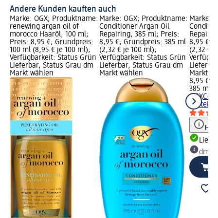
Andere Kunden kauften auch
Marke: OGX; Produktname:
Marke: OGX; Produktname:
Marke: 
renewing argan oil of
Conditioner Argan Oil
Conditio
morocco Haaröl, 100 ml;
Repairing, 385 ml; Preis:
Repair, 3
Preis: 8,95 €; Grundpreis:
8,95 €; Grundpreis: 385 ml
8,95 €; 
100 ml (8,95 € je 100 ml);
(2,32 € je 100 ml);
(2,32 € j
Verfügbarkeit: Status Grün
Verfügbarkeit: Status Grün
Verfügba
Lieferbar, Status Grau dm
Lieferbar, Status Grau dm
Lieferba
Markt wählen
Markt wählen
Markt w
8,95 €
385 ml (2
OGX
Cond
Protein 
Hinw
Liefe
dm Ma