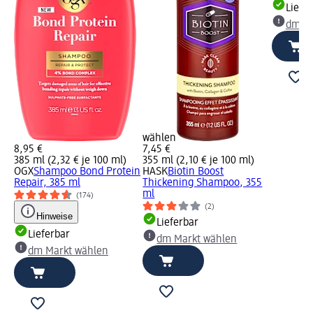
Liefe
dm Ma
wählen
8,95 €
7,45 €
385 ml (2,32 € je 100 ml)
355 ml (2,10 € je 100 ml)
OGX
Shampoo Bond Protein
HASK
Biotin Boost
Repair, 385 ml
Thickening Shampoo, 355
ml
(174)
(2)
Hinweise
Lieferbar
Lieferbar
dm Markt wählen
dm Markt wählen