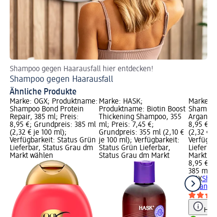
Shampoo gegen Haarausfall hier entdecken!
Je
Shampoo gegen Haarausfall
Sh
Ähnliche Produkte
Marke: OGX; Produktname:
Marke: HASK;
Marke: 
Shampoo Bond Protein
Produktname: Biotin Boost
Shampoo
Repair, 385 ml; Preis:
Thickening Shampoo, 355
Argan Oil
8,95 €; Grundpreis: 385 ml
ml; Preis: 7,45 €;
8,95 €; 
(2,32 € je 100 ml);
Grundpreis: 355 ml (2,10 €
(2,32 € j
Verfügbarkeit: Status Grün
je 100 ml); Verfügbarkeit:
Verfügba
Lieferbar, Status Grau dm
Status Grün Lieferbar,
Lieferba
Markt wählen
Status Grau dm Markt
Markt w
8,95 €
385 ml (2
OGX
Sha
Argan Oi
Hinw