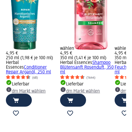
wählen
wählen
4,95 €
4,95 €
4,95 €
250 ml (1,98 € je 100 ml)
350 ml (1,41 € je 100 ml)
350 ml (1
Herbal
Herbal Essences
Shampoo
Herbal E
Essences
Conditioner
Blütensanft Rosenduft, 350
Feuchtig
Repair Arganöl, 250 ml
ml
ml
(68)
(1644)
Lieferbar
Lieferbar
Liefe
dm Markt wählen
dm Markt wählen
dm Ma