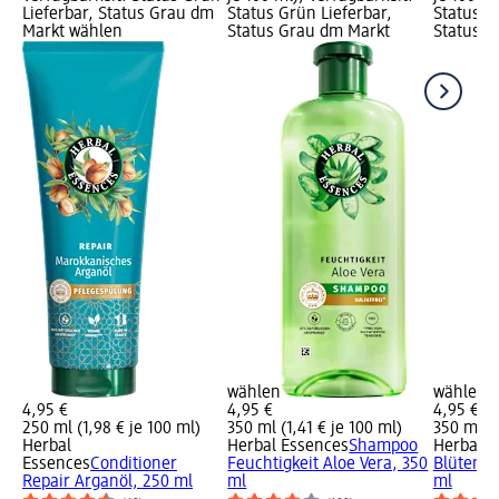
Lieferbar, Status Grau dm
Status Grün Lieferbar,
Status G
Markt wählen
Status Grau dm Markt
Status G
wählen
wählen
4,95 €
4,95 €
4,95 €
250 ml (1,98 € je 100 ml)
350 ml (1,41 € je 100 ml)
350 ml (1
Herbal
Herbal Essences
Shampoo
Herbal E
Essences
Conditioner
Feuchtigkeit Aloe Vera, 350
Blütensa
Repair Arganöl, 250 ml
ml
ml