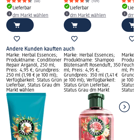
(68)
(109)
Lieferbar
Lieferbar
Liefe
dm Markt wählen
dm Markt wählen
dm Ma
Andere Kunden kauften auch
Marke: Herbal Essences;
Marke: Herbal Essences;
Marke: H
Produktname: Conditioner
Produktname: Shampoo
Produkt
Repair Arganöl, 250 ml;
Blütensanft Rosenduft, 350
Feuchtig
Preis: 4,95 €; Grundpreis:
ml; Preis: 4,95 €;
ml; Preis
250 ml (1,98 € je 100 ml);
Grundpreis: 350 ml (1,41 €
Grundpre
Verfügbarkeit: Status Grün
je 100 ml); Verfügbarkeit:
je 100 ml
Lieferbar, Status Grau dm
Status Grün Lieferbar,
Status G
Markt wählen
Status Grau dm Markt
Status G