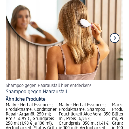
Shampoo gegen Haarausfall hier entdecken!
Sc
Shampoo gegen Haarausfall
An
Ähnliche Produkte
Marke: Herbal Essences;
Marke: Herbal Essences;
Marke: H
Produktname: Conditioner
Produktname: Shampoo
Produkt
Repair Arganöl, 250 ml;
Feuchtigkeit Aloe Vera, 350
Blütensa
Preis: 4,95 €; Grundpreis:
ml; Preis: 4,95 €;
ml; Preis
250 ml (1,98 € je 100 ml);
Grundpreis: 350 ml (1,41 €
Grundpre
Verfügbarkeit: Status Grün
je 100 ml); Verfügbarkeit:
je 100 ml