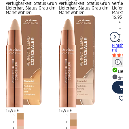
Verfügbarkeit: Status Grün
Verfügbarkeit: Status Grün
Verfügba
Lieferbar, Status Grau dm
Lieferbar, Status Grau dm
Lieferba
Markt wählen
Markt wählen
Markt w
16,95 €
M. Asam
Finish H
ml
Hinw
Liefe
dm Ma
15,95 €
15,95 €