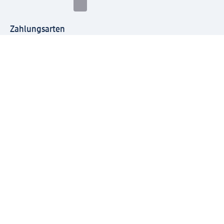
Zahlungsarten
Mit dm verbinden