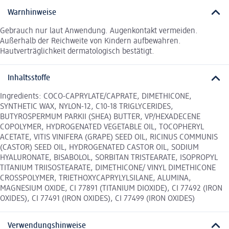
Warnhinweise
Gebrauch nur laut Anwendung. Augenkontakt vermeiden.
Außerhalb der Reichweite von Kindern aufbewahren.
Hautverträglichkeit dermatologisch bestätigt.
Inhaltsstoffe
Ingredients: COCO-CAPRYLATE/CAPRATE, DIMETHICONE,
SYNTHETIC WAX, NYLON-12, C10-18 TRIGLYCERIDES,
BUTYROSPERMUM PARKII (SHEA) BUTTER, VP/HEXADECENE
COPOLYMER, HYDROGENATED VEGETABLE OIL, TOCOPHERYL
ACETATE, VITIS VINIFERA (GRAPE) SEED OIL, RICINUS COMMUNIS
(CASTOR) SEED OIL, HYDROGENATED CASTOR OIL, SODIUM
HYALURONATE, BISABOLOL, SORBITAN TRISTEARATE, ISOPROPYL
TITANIUM TRIISOSTEARATE, DIMETHICONE/ VINYL DIMETHICONE
CROSSPOLYMER, TRIETHOXYCAPRYLYLSILANE, ALUMINA,
MAGNESIUM OXIDE, CI 77891 (TITANIUM DIOXIDE), CI 77492 (IRON
OXIDES), CI 77491 (IRON OXIDES), CI 77499 (IRON OXIDES)
Verwendungshinweise