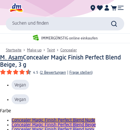
Suchen und finden
IMMERGÜNSTIG online einkaufen
Startseite
Make-up
Teint
Concealer
M. Asam
Concealer Magic Finish Perfect Blend
Beige, 3 g
4.5
(
2 Bewertungen
|
Frage stellen
)
Vegan
Vegan
Farbe
Concealer Magic Finish Perfect Blend Nude
Concealer Magic Finish Perfect Blend Beige
Concealer Magic Finish Perfect Blend Ivory