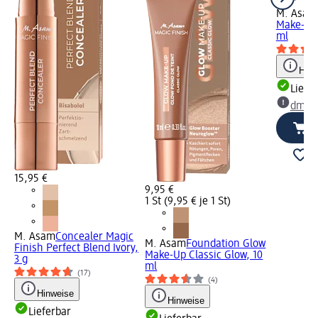
M. Asam
Make-Up 
ml
Hinw
Liefe
dm Ma
15,95 €
9,95 €
1 St (9,95 € je 1 St)
M. Asam
Concealer Magic
M. Asam
Foundation Glow
Finish Perfect Blend Ivory,
Make-Up Classic Glow, 10
3 g
ml
(17)
(4)
Hinweise
Hinweise
Lieferbar