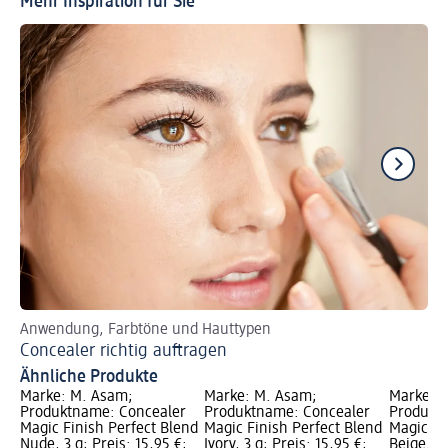
Mehr Inspiration für Sie
Anwendung, Farbtöne und Hauttypen
Za
Concealer richtig auftragen
Br
Ähnliche Produkte
Marke: M. Asam;
Marke: M. Asam;
Marke: 
Produktname: Concealer
Produktname: Concealer
Produkt
Magic Finish Perfect Blend
Magic Finish Perfect Blend
Magic Fi
Nude, 3 g; Preis: 15,95 €;
Ivory, 3 g; Preis: 15,95 €;
Beige, 4 