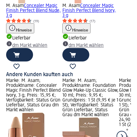
M. Asam
Concealer Magic
M. Asam
Concealer Magic
Finish Perfect Blend Nude,
Finish Perfect Blend Ivory,
3 g
3 g
(19)
(17)
Hinweise
Hinweise
Lieferbar
Lieferbar
dm Markt wählen
dm Markt wählen
Andere Kunden kauften auch
Marke: M. Asam;
Marke: M. Asam;
Marke: 
Produktname: Concealer
Produktname: Foundation
Produkt
Magic Finish Perfect Blend
Glow Make-Up Classic Glow,
Glow Mak
Ivory, 3 g; Preis: 15,95 €;
10 ml; Preis: 9,95 €;
30 ml; Pr
Verfügbarkeit: Status Grün
Grundpreis: 1 St (9,95 € je 1
Grundprei
Lieferbar, Status Grau dm
St); Verfügbarkeit: Status
1 St); Ve
Markt wählen
Grün Lieferbar, Status
Grün Lie
Grau dm Markt wählen
Grau dm
24,90 €
1 St (24,9