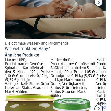
Die optimale Wasser- und Milchmenge
Da
Wie viel trinkt ein Baby?
Fl
Ähnliche Produkte
Marke: HiPP;
Marke: dmBio;
Marke: H
Produktname: Gemüse
Produktname: Gemüse mit
Produkt
Spinat mit Kartoffeln ab
Süßkartoffeln ab dem 5.
mit Kart
dem 5. Monat, 190 g; Preis:
Monat, 190 g; Preis: 1,05 €;
ab dem 5
1,10 €; Grundpreis: 0,19 kg
Grundpreis: 0,19 kg (5,53 €
Preis: 1,
(5,79 € je 1 kg);
je 1 kg); Marke von dm
0,19 kg (
Verfügbarkeit: Status Grün
Grafik; Verfügbarkeit:
Verfügba
Lieferbar, Status Grau dm
Status Grün Lieferbar,
Lieferba
Markt wählen
Status Grau dm Markt
Markt w
wählen
1,65 €
0,19 kg (
HiPP
Men
Kartoffe