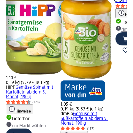
dem 5....
Hinw
Liefe
dm Ma
1,10 €
0,19 kg (5,79 € je 1 kg)
HiPP
Gemüse Spinat mit
Kartoffeln ab dem 5.
Monat, 190 g
(120)
1,05 €
0,19 kg (5,53 € je 1 kg)
Hinweise
dmBio
Gemüse mit
Süßkartoffeln ab dem 5.
Lieferbar
Monat, 190 g
dm Markt wählen
(137)