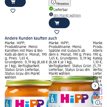
Hinweise
Lieferbar
dm Markt wählen
Andere Kunden kauften auch
Marke: HiPP;
Marke: HiPP;
Marke: H
Produktname: Menü
Produktname: Menü
Produkt
Karotten mit Mais & Bio-
Spätzle mit Gulasch ab
Allerlei
Kalb ab dem 6. Monat, 190
dem 6. Monat, 190 g; Preis:
190 g; R
g; Preis: 1,65 €;
1,65 €; Grundpreis: 0,19 kg
Kategorie
Grundpreis: 0,19 kg (8,68 €
(8,68 € je 1 kg);
1,10 €; G
je 1 kg); Verfügbarkeit:
Verfügbarkeit: Status Grün
(5,79 € j
Status Grün Lieferbar,
Lieferbar, Status Grau dm
Verfügba
Status Grau dm Markt
Markt wählen
Lieferba
wählen
Markt w
1,10 €
0,19 kg (
HiPP
Gem
dem 5. M
Hinw