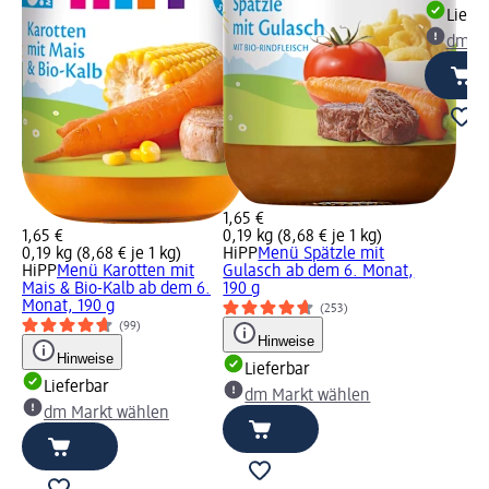
Liefe
dm Ma
1,65 €
1,65 €
0,19 kg (8,68 € je 1 kg)
0,19 kg (8,68 € je 1 kg)
HiPP
Menü Spätzle mit
HiPP
Menü Karotten mit
Gulasch ab dem 6. Monat,
Mais & Bio-Kalb ab dem 6.
190 g
Monat, 190 g
(253)
(99)
Hinweise
Hinweise
Lieferbar
Lieferbar
dm Markt wählen
dm Markt wählen