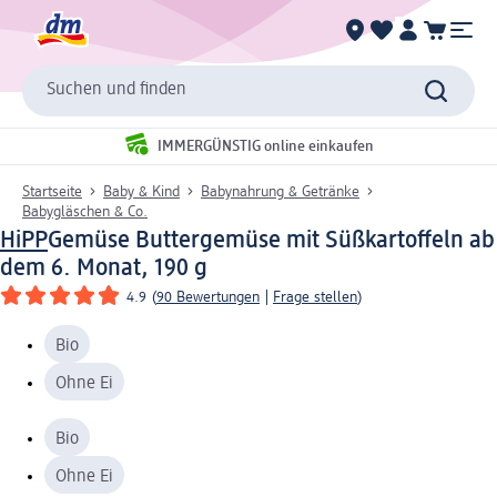
Suchen und finden
IMMERGÜNSTIG online einkaufen
Startseite
Baby & Kind
Babynahrung & Getränke
Babygläschen & Co.
HiPP
Gemüse Buttergemüse mit Süßkartoffeln ab
dem 6. Monat, 190 g
4.9
(
90 Bewertungen
|
Frage stellen
)
Bio
Ohne Ei
Bio
Ohne Ei