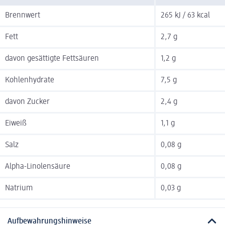
Brennwert
265 kJ / 63 kcal
Fett
2,7 g
davon gesättigte Fettsäuren
1,2 g
Kohlenhydrate
7,5 g
davon Zucker
2,4 g
Eiweiß
1,1 g
Salz
0,08 g
Alpha-Linolensäure
0,08 g
Natrium
0,03 g
Aufbewahrungshinweise