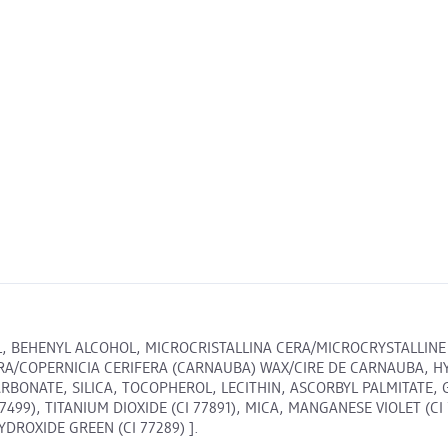
L, BEHENYL ALCOHOL, MICROCRISTALLINA CERA/MICROCRYSTALLIN
CERA/COPERNICIA CERIFERA (CARNAUBA) WAX/CIRE DE CARNAUBA,
ONATE, SILICA, TOCOPHEROL, LECITHIN, ASCORBYL PALMITATE, GL
77499), TITANIUM DIOXIDE (CI 77891), MICA, MANGANESE VIOLET (C
DROXIDE GREEN (CI 77289) ].