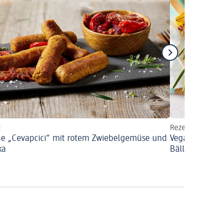
t
Rezept
e „Cevapcici“ mit rotem Zwiebelgemüse und
Vegane Gemü
ka
Bällchen