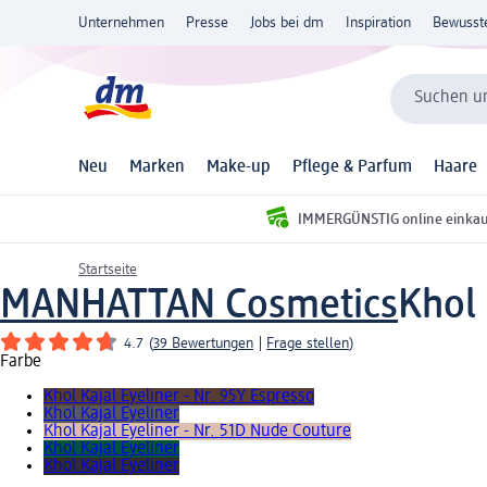
Unternehmen
Presse
Jobs bei dm
Inspiration
Bewusst
Suchen un
Neu
Marken
Make-up
Pflege & Parfum
Haare
IMMERGÜNSTIG online einka
Startseite
MANHATTAN Cosmetics
Khol 
4.7
(
39 Bewertungen
|
Frage stellen
)
Farbe
Khol Kajal Eyeliner - Nr. 95Y Espresso
Khol Kajal Eyeliner
Khol Kajal Eyeliner - Nr. 51D Nude Couture
Khol Kajal Eyeliner
Khol Kajal Eyeliner