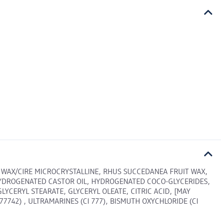
E WAX/CIRE MICROCRYSTALLINE, RHUS SUCCEDANEA FRUIT WAX,
 HYDROGENATED CASTOR OIL, HYDROGENATED COCO-GLYCERIDES,
YCERYL STEARATE, GLYCERYL OLEATE, CITRIC ACID, [MAY
I 77742) , ULTRAMARINES (CI 777), BISMUTH OXYCHLORIDE (CI