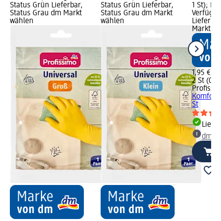
Status Grün Lieferbar,
Status Grün Lieferbar,
1 St); M
Status Grau dm Markt
Status Grau dm Markt
Verfügba
wählen
wählen
Lieferba
Markt w
1,95 €
2 St (0,98
Profissi
Komfort M
St
Liefe
dm Ma