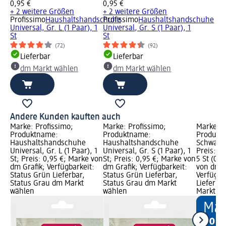
0,95 €
0,95 €
+ 2 weitere Größen
+ 2 weitere Größen
Profissimo
Haushaltshandschuhe
Profissimo
Haushaltshandschuhe
Universal, Gr. L (1 Paar), 1
Universal, Gr. S (1 Paar), 1
St
St
(72)
(92)
Lieferbar
Lieferbar
dm Markt wählen
dm Markt wählen
Andere Kunden kauften auch
Marke: Profissimo;
Marke: Profissimo;
Marke: P
Produktname:
Produktname:
Produkt
Haushaltshandschuhe
Haushaltshandschuhe
Schwamm
Universal, Gr. L (1 Paar), 1
Universal, Gr. S (1 Paar), 1
Preis: 0
St; Preis: 0,95 €; Marke von
St; Preis: 0,95 €; Marke von
5 St (0,1
dm Grafik; Verfügbarkeit:
dm Grafik; Verfügbarkeit:
von dm G
Status Grün Lieferbar,
Status Grün Lieferbar,
Verfügba
Status Grau dm Markt
Status Grau dm Markt
Lieferba
wählen
wählen
Markt w