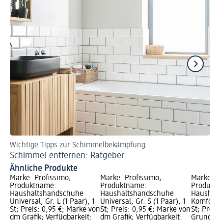
Wichtige Tipps zur Schimmelbekämpfung
Mo
Schimmel entfernen: Ratgeber
St
Ähnliche Produkte
Marke: Profissimo;
Marke: Profissimo;
Marke: P
Produktname:
Produktname:
Produkt
Haushaltshandschuhe
Haushaltshandschuhe
Haushal
Universal, Gr. L (1 Paar), 1
Universal, Gr. S (1 Paar), 1
Komfort M
St; Preis: 0,95 €; Marke von
St; Preis: 0,95 €; Marke von
St; Preis
dm Grafik; Verfügbarkeit:
dm Grafik; Verfügbarkeit:
Grundprei