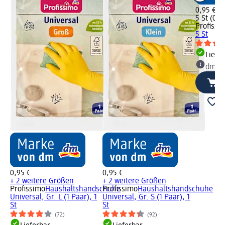
0,95 €
5 St (0,19
Profissi
5 St
Liefe
dm Ma
0,95 €
0,95 €
+ 2 weitere Größen
+ 2 weitere Größen
Profissimo
Haushaltshandschuhe
Profissimo
Haushaltshandschuhe
Universal, Gr. L (1 Paar), 1
Universal, Gr. S (1 Paar), 1
St
St
(72)
(92)