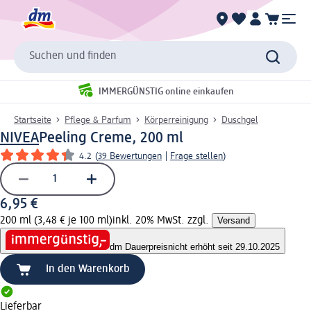
Suchen und finden
IMMERGÜNSTIG online einkaufen
Startseite
Pflege & Parfum
Körperreinigung
Duschgel
NIVEA
Peeling Creme, 200 ml
4.2
(
39 Bewertungen
|
Frage stellen
)
6,95 €
200 ml (3,48 € je 100 ml)
inkl. 20% MwSt. zzgl.
Versand
dm Dauerpreis
nicht erhöht seit 29.10.2025
In den Warenkorb
Lieferbar