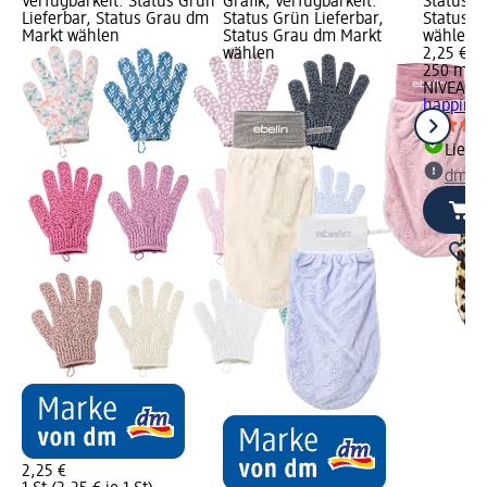
rün
Verfügbarkeit: Status Grün
Grafik; Verfügbarkeit:
Status G
dm
Lieferbar, Status Grau dm
Status Grün Lieferbar,
Status G
Markt wählen
Status Grau dm Markt
wählen
wählen
2,25 €
250 ml (0
NIVEA
Du
happines
Liefe
dm Ma
me
ml
2,25 €