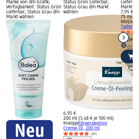
Marke von dm Grafik;
Status Grün Lieferbar,
Lieferba
Verfügbarkeit: Status Grün
Status Grau dm Markt
Markt w
Lieferbar, Status Grau dm
wählen
7,95 €
Markt wählen
75 ml (10
NIVEA
Pe
Tiefenre
Liefe
dm Ma
6,95 €
200 ml (3,48 € je 100 ml)
Kneipp
Körperpeeling
Creme-Öl, 200 ml
(89)