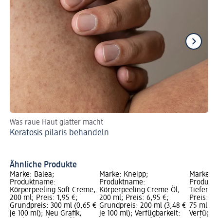
Was raue Haut glatter macht
Ver
Keratosis pilaris behandeln
Ma
Ähnliche Produkte
Marke: Balea;
Marke: Kneipp;
Marke: N
Produktname:
Produktname:
Produktn
Körperpeeling Soft Creme,
Körperpeeling Creme-Öl,
Tiefenre
200 ml; Preis: 1,95 €;
200 ml; Preis: 6,95 €;
Preis: 7
Grundpreis: 300 ml (0,65 €
Grundpreis: 200 ml (3,48 €
75 ml (10
je 100 ml); Neu Grafik,
je 100 ml); Verfügbarkeit:
Verfügba