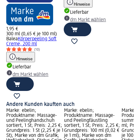
Hinweise
Lieferbar
dm Markt wählen
1,95 €
300 ml (0,65 € je 100 ml)
Balea
Körperpeeling Soft
Creme, 200 ml
(10)
Hinweise
Lieferbar
dm Markt wählen
Andere Kunden kauften auch
Marke: ebelin;
Marke: ebelin;
Marke: N
Produktname: Massage-
Produktname: Massage-
Produkt
t
und Peelinghandschuh
und Peelingfäustling
summer 
sortiert, 1 St; Preis: 2,25 €;
sortiert, 1 St; Preis: 2,25 €;
ml; Preis
s:
Grundpreis: 1 St (2,25 € je 1
Grundpreis: 100 ml (0,02 €
Grundpre
;
St); Marke von dm Grafik;
je 1 ml); Marke von dm
je 100 ml