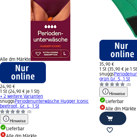
Alle dm Märkte
35,90 €
1 St (35,90 € je 1 St
snuggs
Periodenun
grün Gr. S, 1 St
(0)
24,90 €
1 St (24,90 € je 1 St)
Hinweise
+ 2 weitere Varianten
snuggs
Periodenunterwäsche Hugger Iconic
Lieferbar
beetroot, Gr. L, 1 St
Alle dm Märkte
(0)
Hinweise
Lieferbar
Alle dm Märkte