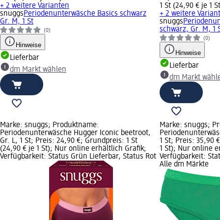
+ 2 weitere Varianten
1 St (24,90 € je 1 S
snuggs
Periodenunterwäsche Basics schwarz
+ 2 weitere Varian
Gr. M, 1 St
snuggs
Periodenu
schwarz, Gr. M, 1 
(0)
(0)
Hinweise
Hinweise
Lieferbar
Lieferbar
dm Markt wählen
dm Markt wähl
Marke: snuggs; Produktname:
Marke: snuggs; P
Periodenunterwäsche Hugger Iconic beetroot,
Periodenunterwäsc
Gr. L, 1 St; Preis: 24,90 €; Grundpreis: 1 St
1 St; Preis: 35,90 
(24,90 € je 1 St); Nur online erhältlich Grafik;
1 St); Nur online e
Verfügbarkeit: Status Grün Lieferbar, Status Rot
Verfügbarkeit: Sta
Alle dm Märkte