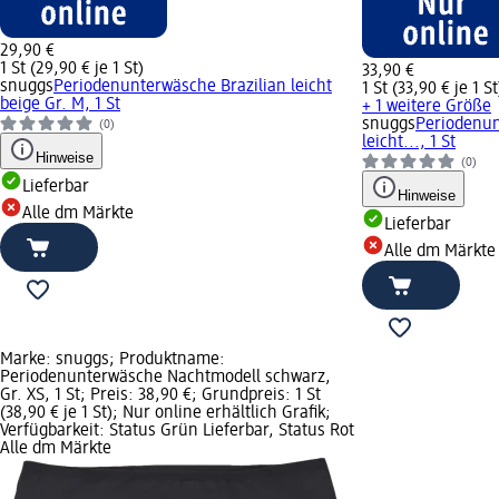
29,90 €
1 St (29,90 € je 1 St)
33,90 €
snuggs
Periodenunterwäsche Brazilian leicht
1 St (33,90 € je 1 St
beige Gr. M, 1 St
+ 1 weitere Größe
snuggs
Periodenun
(0)
leicht..., 1 St
Hinweise
(0)
Lieferbar
Hinweise
Alle dm Märkte
Lieferbar
Alle dm Märkte
Marke: snuggs; Produktname:
Periodenunterwäsche Nachtmodell schwarz,
Gr. XS, 1 St; Preis: 38,90 €; Grundpreis: 1 St
(38,90 € je 1 St); Nur online erhältlich Grafik;
Verfügbarkeit: Status Grün Lieferbar, Status Rot
Alle dm Märkte