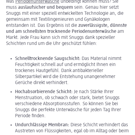
Was
Periodenunterwäsche
unbedingt können muss? Sie
muss
auslaufsicher und bequem
sein. Genau hier setzt
Snuggs mit einer speziell entwickelten Technologie an, die
gemeinsam mit Textilingenieuren und Gynäkologen
entstanden ist. Das Ergebnis ist die
zuverlässigste, dünnste
und am schnellsten trocknende Periodenunterwäsche
am
Markt. Jede Frau kann sich mit Snuggs dank spezieller
Schichten rund um die Uhr geschützt fühlen:
Schnelltrocknende Saugschicht:
Das Material nimmt
Feuchtigkeit schnell auf und ermöglicht Ihnen ein
trockenes Hautgefühl. Dank antibakterieller
Silberpartikel wird die Entstehung unangenehmer
Gerüche direkt verhindert.
Hochabsorbierende Schicht:
Je nach Stärke Ihrer
Menstruation, ob schwach oder stark, bietet Snuggs
verschiedene Absorptionsstufen. So können Sie bei
Snuggs die perfekte Unterwäsche für jeden Tag Ihrer
Periode finden.
Undurchlässige Membran:
Diese Schicht verhindert das
Austreten von Flüssigkeiten, egal ob im Alltag oder beim