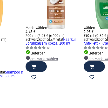
Markt wählen
wählen
4,45 €
2,95 €
200 ml (2,23 € je 100 ml)
350 ml (0,84 € 
0 ml)
Schwarzkopf GLEM vital
Haarkur
Schwarzkopf GL
Sprühbalsam Kokos, 200 ml
Anti-Fett 7 Krä
(0)
(0
Lieferbar
Lieferbar
dm Markt wählen
dm Markt w
tal
Shampoo &
öl, 350 ml