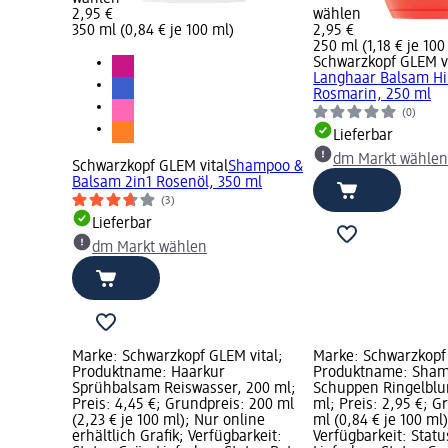
2,95 €
wählen
350 ml (0,84 € je 100 ml)
2,95 €
250 ml (1,18 € je 100
Schwarzkopf GLEM vi
Langhaar Balsam Hi
Rosmarin, 250 ml
(0)
Lieferbar
dm Markt wählen
Schwarzkopf GLEM vital
Shampoo &
Balsam 2in1 Rosenöl, 350 ml
(3)
Lieferbar
dm Markt wählen
Marke: Schwarzkopf GLEM vital;
Marke: Schwarzkopf 
Produktname: Haarkur
Produktname: Sham
Sprühbalsam Reiswasser, 200 ml;
Schuppen Ringelblu
Preis: 4,45 €; Grundpreis: 200 ml
ml; Preis: 2,95 €; G
(2,23 € je 100 ml); Nur online
ml (0,84 € je 100 ml)
erhältlich Grafik; Verfügbarkeit:
Verfügbarkeit: Stat