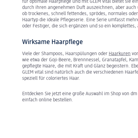
für optimale Haarpflege und mit GLEM vital bietet sie e
durch ihren angenehmen Duft auszeichnen, aber auch üb
ob trockenes, schnell fettendes, sprödes, normales oder 
Haartyp die ideale Pflegeserie. Eine Serie umfasst me
oder Festiger, die sich ergänzen und so ein komplette
Wirksame Haarpflege
Viele der Shampoos, Haarspülungen oder
Haarkuren
von
wie etwa der Goji-Beere, Brennnessel, Granatapfel, Kam
gepflegte Haare, die mit Kraft und Glanz begeistern. E
GLEM vital sind natürlich auch die verschiedenen Haarfe
speziell für coloriertes Haar.
Entdecken Sie jetzt eine große Auswahl im Shop von dm
einfach online bestellen.