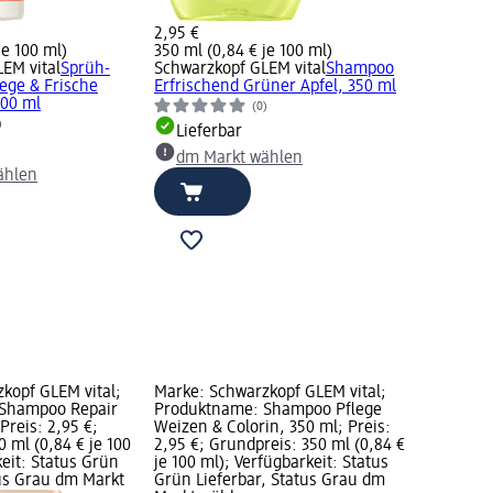
2,95 €
je 100 ml)
350 ml (0,84 € je 100 ml)
EM vital
Sprüh-
Schwarzkopf GLEM vital
Shampoo
lege & Frische
Erfrischend Grüner Apfel, 350 ml
200 ml
(0)
)
Lieferbar
dm Markt wählen
ählen
kopf GLEM vital;
Marke: Schwarzkopf GLEM vital;
Shampoo Repair
Produktname: Shampoo Pflege
Preis: 2,95 €;
Weizen & Colorin, 350 ml; Preis:
 ml (0,84 € je 100
2,95 €; Grundpreis: 350 ml (0,84 €
keit: Status Grün
je 100 ml); Verfügbarkeit: Status
tus Grau dm Markt
Grün Lieferbar, Status Grau dm