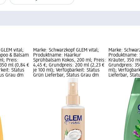
GLEM vital;
Marke: Schwarzkopf GLEM vital;
Marke: Schwarz
poo & Balsam
Produktname: Haarkur
Produktname: 
ml; Preis:
Sprühbalsam Kokos, 200 ml; Preis:
Kräuter, 350 ml
350 ml (0,84 €
4,45 €; Grundpreis: 200 ml (2,23 €
Grundpreis: 350
rkeit: Status
je 100 ml); Verfügbarkeit: Status
ml); Verfügbar
tus Grau dm
Grün Lieferbar, Status Grau dm
Lieferbar, Sta