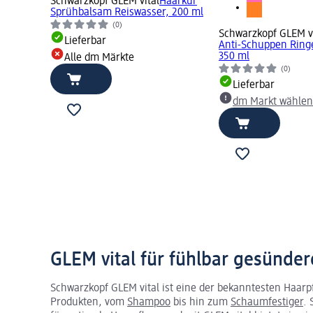
Schwarzkopf GLEM vital
Haarkur
Sprühbalsam Reiswasser, 200 ml
(0)
Schwarzkopf GLEM vi
Lieferbar
Anti-Schuppen Ring
350 ml
Alle dm Märkte
(0)
Lieferbar
dm Markt wählen
GLEM vital für fühlbar gesünde
Schwarzkopf GLEM vital ist eine der bekanntesten Haar
Produkten, vom
Shampoo
bis hin zum
Schaumfestiger
. 