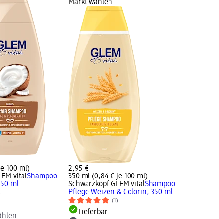
Markt wählen
je 100 ml)
2,95 €
EM vital
Shampoo
350 ml (0,84 € je 100 ml)
350 ml
Schwarzkopf GLEM vital
Shampoo
Pflege Weizen & Colorin, 350 ml
)
(1)
Lieferbar
ählen