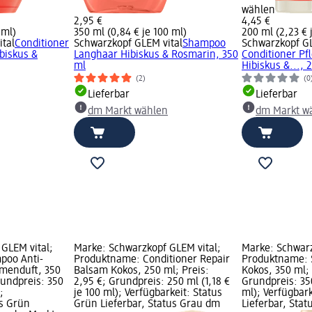
wählen
2,95 €
4,45 €
 ml)
350 ml (0,84 € je 100 ml)
200 ml (2,23 € 
tal
Conditioner
Schwarzkopf GLEM vital
Shampoo
Schwarzkopf GL
biskus &
Langhaar Hibiskus & Rosmarin, 350
Conditioner Pf
ml
Hibiskus &..., 
(2)
(0
Lieferbar
Lieferbar
dm Markt wählen
dm Markt w
GLEM vital;
Marke: Schwarzkopf GLEM vital;
Marke: Schwarz
poo Anti-
Produktname: Conditioner Repair
Produktname: 
menduft, 350
Balsam Kokos, 250 ml; Preis:
Kokos, 350 ml; 
rundpreis: 350
2,95 €; Grundpreis: 250 ml (1,18 €
Grundpreis: 350
;
je 100 ml); Verfügbarkeit: Status
ml); Verfügbar
us Grün
Grün Lieferbar, Status Grau dm
Lieferbar, Sta