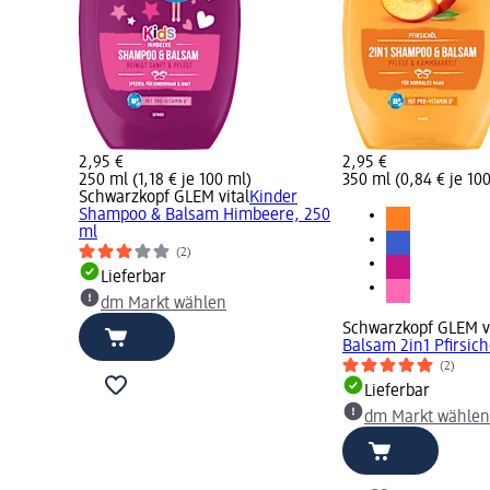
2,95 €
2,95 €
250 ml (1,18 € je 100 ml)
350 ml (0,84 € je 10
Schwarzkopf GLEM vital
Kinder
Shampoo & Balsam Himbeere, 250
ml
(2)
Lieferbar
dm Markt wählen
Schwarzkopf GLEM vi
Balsam 2in1 Pfirsich
(2)
Lieferbar
dm Markt wählen