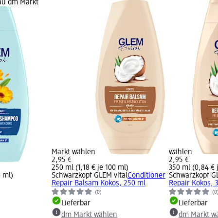
rau dm Markt
Markt wählen
wählen
2,95 €
2,95 €
250 ml (1,18 € je 100 ml)
350 ml (0,84 € 
0 ml)
Schwarzkopf GLEM vital
Conditioner
Schwarzkopf GL
Repair Balsam Kokos, 250 ml
Repair Kokos, 
(0)
(0
Lieferbar
Lieferbar
dm Markt wählen
dm Markt w