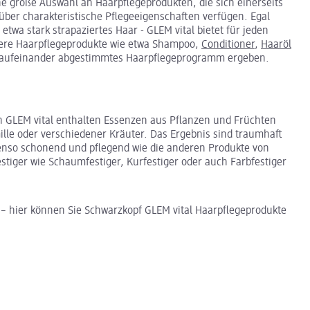
ine große Auswahl an Haarpflegeprodukten, die sich einerseits
er charakteristische Pflegeeigenschaften verfügen. Egal
etwa stark strapaziertes Haar - GLEM vital bietet für jeden
hrere Haarpflegeprodukte wie etwa Shampoo,
Conditioner
,
Haaröl
s, aufeinander abgestimmtes Haarpflegeprogramm ergeben.
 GLEM vital enthalten Essenzen aus Pflanzen und Früchten
ille oder verschiedener Kräuter. Das Ergebnis sind traumhaft
benso schonend und pflegend wie die anderen Produkte von
stiger wie Schaumfestiger, Kurfestiger oder auch Farbfestiger
 – hier können Sie Schwarzkopf GLEM vital Haarpflegeprodukte