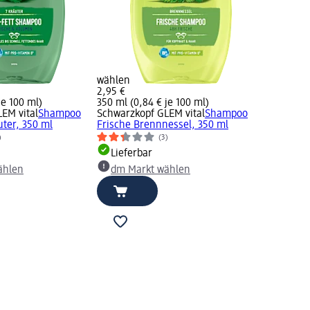
wählen
2,95 €
je 100 ml)
350 ml (0,84 € je 100 ml)
EM vital
Shampoo
Schwarzkopf GLEM vital
Shampoo
uter, 350 ml
Frische Brennnessel, 350 ml
)
(3)
Lieferbar
ählen
dm Markt wählen