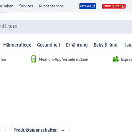
er leben
Services
Kundenservice
d finden
Männerpflege
Gesundheit
Ernährung
Baby & Kind
Hau
ufen
Mein dm-App Vorteile nutzen
Expre
Produkteigenschaften