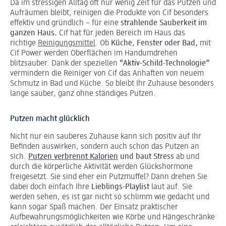
Da im stressigen Alltag oft nur wenig Zeit für das Putzen und
Aufräumen bleibt, reinigen die Produkte von Cif besonders
effektiv und gründlich – für eine
strahlende Sauberkeit im
ganzen Haus.
Cif hat für jeden Bereich im Haus das
richtige
Reinigungsmittel
. Ob
Küche, Fenster oder Bad,
mit
Cif Power werden Oberflächen im Handumdrehen
blitzsauber. Dank der speziellen
“Aktiv-Schild-Technologie”
vermindern die Reiniger von Cif das Anhaften von neuem
Schmutz in Bad und Küche. So bleibt Ihr Zuhause besonders
lange sauber, ganz ohne ständiges Putzen.
Putzen macht glücklich
Nicht nur ein sauberes Zuhause kann sich positiv auf Ihr
Befinden auswirken, sondern auch schon das Putzen an
sich.
Putzen verbrennt Kalorien
und baut Stress
ab und
durch die körperliche Aktivität werden Glückshormone
freigesetzt. Sie sind eher ein Putzmuffel? Dann drehen Sie
dabei doch einfach Ihre
Lieblings-Playlist
laut auf. Sie
werden sehen, es ist gar nicht so schlimm wie gedacht und
kann sogar Spaß machen. Der Einsatz praktischer
Aufbewahrungsmöglichkeiten wie Körbe und Hängeschränke