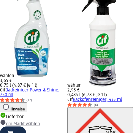
wählen
3,65 €
0,75 l (4,87 € je 1 l)
wählen
Cif
Badreiniger Power & Shine,
2,95 €
750 ml
0,435 l (6,78 € je 1 l)
Cif
Backofenreiniger, 435 ml
(17)
(6)
Hinweise
Lieferbar
dm Markt wählen