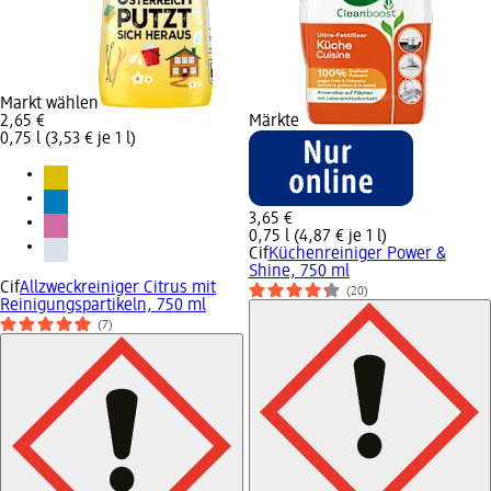
Markt wählen
2,65 €
Märkte
0,75 l (3,53 € je 1 l)
3,65 €
0,75 l (4,87 € je 1 l)
Cif
Küchenreiniger Power &
Shine, 750 ml
Cif
Allzweckreiniger Citrus mit
(20)
Reinigungspartikeln, 750 ml
(7)