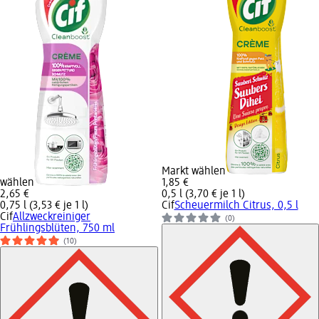
Markt wählen
wählen
1,85 €
2,65 €
0,5 l (3,70 € je 1 l)
0,75 l (3,53 € je 1 l)
Cif
Scheuermilch Citrus, 0,5 l
Cif
Allzweckreiniger
(0)
Frühlingsblüten, 750 ml
(10)