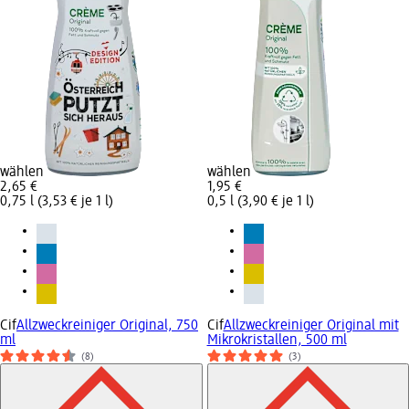
wählen
wählen
2,65 €
1,95 €
0,75 l (3,53 € je 1 l)
0,5 l (3,90 € je 1 l)
Cif
Allzweckreiniger Original, 750
Cif
Allzweckreiniger Original mit
ml
Mikrokristallen, 500 ml
(8)
(3)