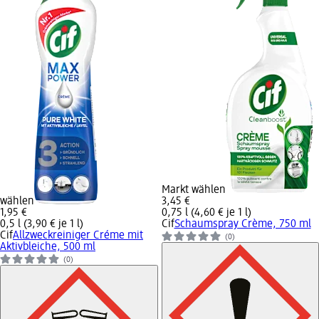
Markt wählen
wählen
3,45 €
1,95 €
0,75 l (4,60 € je 1 l)
0,5 l (3,90 € je 1 l)
Cif
Schaumspray Crème, 750 ml
Cif
Allzweckreiniger Créme mit
(0)
Aktivbleiche, 500 ml
(0)