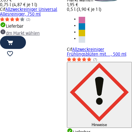
3,65 €
Markt wählen
0,75 l (4,87 € je 1 l)
1,95 €
Cif
Allzweckreiniger Universal
0,5 l (3,90 € je 1 l)
Allesreiniger, 750 ml
(2)
Lieferbar
dm Markt wählen
Cif
Allzweckreiniger
Frühlingsblüten mit..., 500 ml
(7)
Hinweise