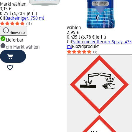
Markt wählen
3,15 €
0,75 l (4,20 € je 1 l)
Cif
Badreiniger, 750 ml
(15)
wählen
Hinweise
2,95 €
0,435 l (6,78 € je 1 l)
Lieferbar
Cif
Schimmelentferner Spray, 435
ml
Biozidprodukt
dm Markt wählen
(3)