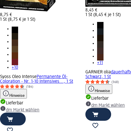
8,45 €
8,75 €
1 St (8,45 € je 1 St)
1 St (8,75 € je 1 St)
+11
+10
GARNIER olia
dauerhafte
Syoss Oleo Intense
Permanente Öl-
Schwarz, 1 St
Coloration - Nr. 1-10 Intensives..., 1 St
(368)
(184)
Hinweise
Hinweise
Lieferbar
Lieferbar
dm Markt wählen
dm Markt wählen