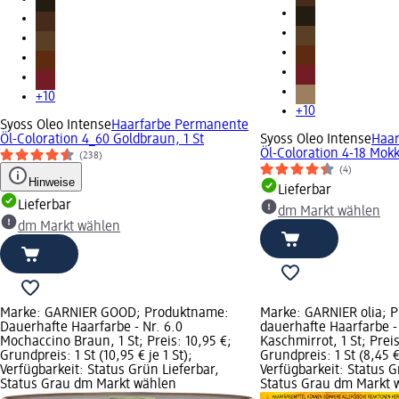
+10
+10
Syoss Oleo Intense
Haarfarbe Permanente
Öl-Coloration 4_60 Goldbraun, 1 St
Syoss Oleo Intense
Haar
Öl-Coloration 4-18 Mokk
(238)
(4)
Hinweise
Lieferbar
Lieferbar
dm Markt wählen
dm Markt wählen
Marke: GARNIER GOOD; Produktname:
Marke: GARNIER olia; 
Dauerhafte Haarfarbe - Nr. 6.0
dauerhafte Haarfarbe -
Mochaccino Braun, 1 St; Preis: 10,95 €;
Kaschmirrot, 1 St; Preis
Grundpreis: 1 St (10,95 € je 1 St);
Grundpreis: 1 St (8,45 € 
Verfügbarkeit: Status Grün Lieferbar,
Verfügbarkeit: Status G
Status Grau dm Markt wählen
Status Grau dm Markt 