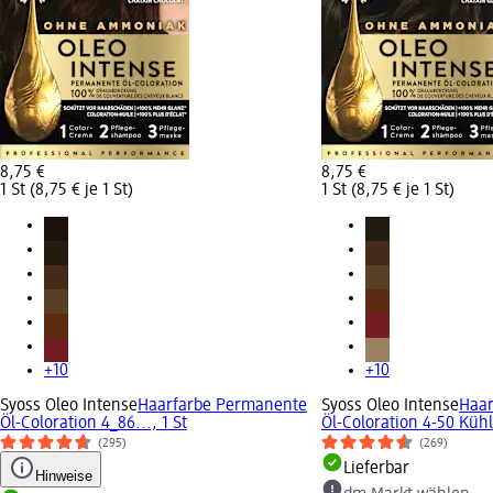
8,75 €
8,75 €
1 St (8,75 € je 1 St)
1 St (8,75 € je 1 St)
+10
+10
Syoss Oleo Intense
Haarfarbe Permanente
Syoss Oleo Intense
Haar
Öl-Coloration 4_86..., 1 St
Öl-Coloration 4-50 Kühle
(295)
(269)
Lieferbar
Hinweise