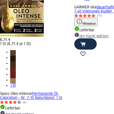
GARNIER olia
dauerhafte
7.40 Intensives Kupfer, 
(77)
Hinweise
Lieferbar
dm Markt wählen
8,75 €
1 St (8,75 € je 1 St)
+10
Syoss Oleo Intense
Permanente Öl-
Coloration - Nr. 7-10 Naturblond, 1 St
(4)
Lieferbar