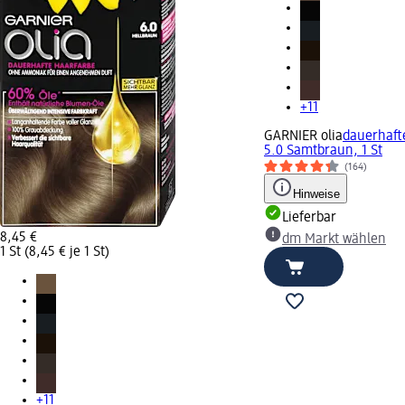
+11
GARNIER olia
dauerhafte
5.0 Samtbraun, 1 St
(164)
Hinweise
Lieferbar
8,45 €
dm Markt wählen
1 St (8,45 € je 1 St)
+11