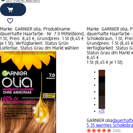
dm Markt wählen
Marke: GARNIER olia; Produktname:
Marke: GARNIER olia; 
dauerhafte Haarfarbe - Nr. 7.0 Mittelblond,
dauerhafte Haarfarbe -
1 St; Preis: 8,45 €; Grundpreis: 1 St (8,45 €
Schokobraun, 1 St; Prei
je 1 St); Verfügbarkeit: Status Grün
Grundpreis: 1 St (8,45 € 
Lieferbar, Status Grau dm Markt wählen
Verfügbarkeit: Status G
Status Grau dm Markt 
8,45 €
1 St (8,45 € je 1 St)
+11
GARNIER olia
dauerhafte
5.35 warmes Schokobra
(123)