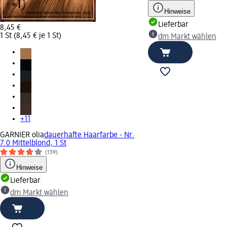
Hinweise
Lieferbar
8,45 €
1 St (8,45 € je 1 St)
dm Markt wählen
+11
GARNIER olia
dauerhafte Haarfarbe - Nr.
7.0 Mittelblond, 1 St
(139)
Hinweise
Lieferbar
dm Markt wählen