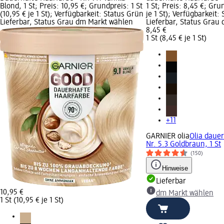
Blond, 1 St; Preis: 10,95 €; Grundpreis: 1 St
1 St; Preis: 8,45 €; Gru
(10,95 € je 1 St); Verfügbarkeit: Status Grün
je 1 St); Verfügbarkeit:
Lieferbar, Status Grau dm Markt wählen
Lieferbar, Status Grau
8,45 €
1 St (8,45 € je 1 St)
+11
GARNIER olia
Olia dauer
Nr. 5.3 Goldbraun, 1 St
(150)
Hinweise
Lieferbar
10,95 €
dm Markt wählen
1 St (10,95 € je 1 St)