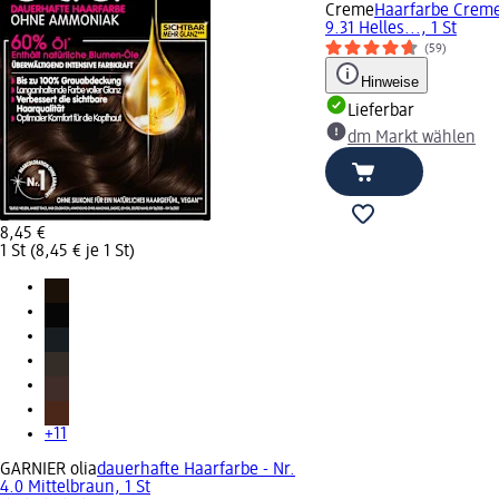
Creme
Haarfarbe Creme
9.31 Helles..., 1 St
(59)
Hinweise
Lieferbar
dm Markt wählen
8,45 €
1 St (8,45 € je 1 St)
+11
GARNIER olia
dauerhafte Haarfarbe - Nr.
4.0 Mittelbraun, 1 St