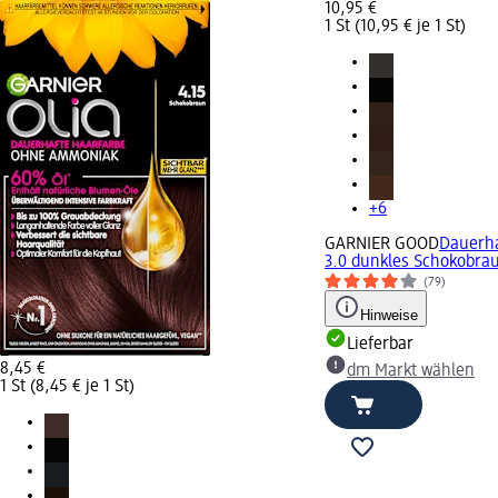
10,95 €
1 St (10,95 € je 1 St)
+6
GARNIER GOOD
Dauerha
3.0 dunkles Schokobrau
(79)
Hinweise
Lieferbar
8,45 €
dm Markt wählen
1 St (8,45 € je 1 St)