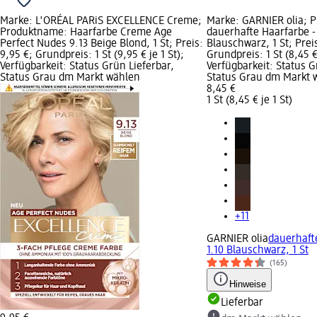
Marke: L'ORÉAL PARiS EXCELLENCE Creme;
Marke: GARNIER olia; 
Produktname: Haarfarbe Creme Age
dauerhafte Haarfarbe - 
Perfect Nudes 9.13 Beige Blond, 1 St; Preis:
Blauschwarz, 1 St; Preis
9,95 €; Grundpreis: 1 St (9,95 € je 1 St);
Grundpreis: 1 St (8,45 € 
Verfügbarkeit: Status Grün Lieferbar,
Verfügbarkeit: Status G
Status Grau dm Markt wählen
Status Grau dm Markt 
8,45 €
1 St (8,45 € je 1 St)
+11
GARNIER olia
dauerhafte
1.10 Blauschwarz, 1 St
(165)
Hinweise
Lieferbar