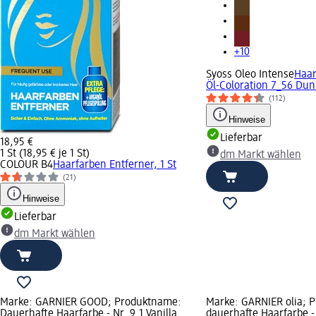
+10
Syoss Oleo Intense
Haar
Öl-Coloration 7_56 Dunk
(112)
Hinweise
Lieferbar
18,95 €
1 St (18,95 € je 1 St)
dm Markt wählen
COLOUR B4
Haarfarben Entferner, 1 St
(21)
Hinweise
Lieferbar
dm Markt wählen
Marke: GARNIER GOOD; Produktname:
Marke: GARNIER olia; 
Dauerhafte Haarfarbe - Nr. 9.1 Vanilla
dauerhafte Haarfarbe -