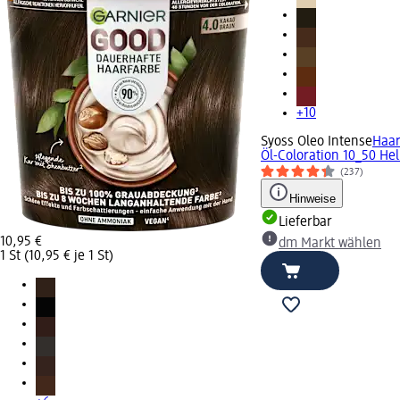
+10
Syoss Oleo Intense
Haar
Öl-Coloration 10_50 Hell
(237)
Hinweise
Lieferbar
10,95 €
dm Markt wählen
1 St (10,95 € je 1 St)