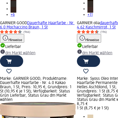
+6
+11
GARNIER GOOD
Dauerhafte Haarfarbe - Nr.
GARNIER olia
dauerhafte
6.0 Mochaccino Braun, 1 St
4.62 Kaschmirrot, 1 St
(966)
(196)
Hinweise
Hinweise
Lieferbar
Lieferbar
dm Markt wählen
dm Markt wählen
Marke: GARNIER GOOD; Produktname:
Marke: Syoss Oleo Int
Dauerhafte Haarfarbe - Nr. 4.0 Kakao
Haarfarbe Permanente 
Braun, 1 St; Preis: 10,95 €; Grundpreis: 1
Helles Aschblond, 1 St; 
St (10,95 € je 1 St); Verfügbarkeit: Status
Grundpreis: 1 St (8,75 € 
Grün Lieferbar, Status Grau dm Markt
Verfügbarkeit: Status G
wählen
Status Grau dm Markt 
8,75 €
1 St (8,75 € je 1 St)