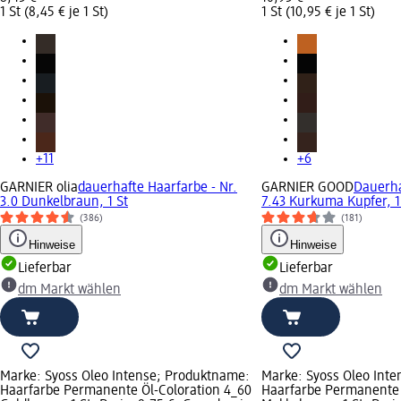
1 St (8,45 € je 1 St)
1 St (10,95 € je 1 St)
+11
+6
GARNIER olia
dauerhafte Haarfarbe - Nr.
GARNIER GOOD
Dauerha
3.0 Dunkelbraun, 1 St
7.43 Kurkuma Kupfer, 1
(386)
(181)
Hinweise
Hinweise
Lieferbar
Lieferbar
dm Markt wählen
dm Markt wählen
Marke: Syoss Oleo Intense; Produktname:
Marke: Syoss Oleo Int
Haarfarbe Permanente Öl-Coloration 4_60
Haarfarbe Permanente 