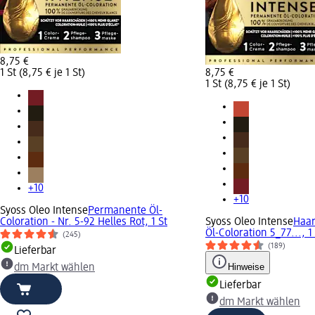
8,75 €
1 St (8,75 € je 1 St)
8,75 €
1 St (8,75 € je 1 St)
+10
+10
Syoss Oleo Intense
Permanente Öl-
Coloration - Nr. 5-92 Helles Rot, 1 St
Syoss Oleo Intense
Haar
Öl-Coloration 5_77..., 1
(245)
(189)
Lieferbar
Hinweise
dm Markt wählen
Lieferbar
dm Markt wählen