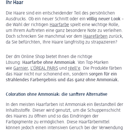
Ihr Haar
Die Haare sind ein entscheidender Teil des persönlichen
Ausdrucks. Ob ein neuer Schnitt oder ein
völlig neuer Look
–
die Wahl der richtigen
Haarfarbe
spielt eine wichtige Rolle,
um Ihrem Auftreten eine ganz besondere Note zu verleihen.
Doch schrecken Sie manchmal vor dem
Haarefärben
zurück,
da Sie befürchten, Ihre Haare langfristig zu strapazieren?
Der dm Online Shop bietet Ihnen die richtige
Lösung:
Haarfarbe ohne Ammoniak
. Von Top-Marken
wie
Garnier
,
L’ÓREAL PARiS
und
réell'e
. Die Produkte färben
das Haar nicht nur schonend ein, sondern
sorgen für ein
strahlendes Farbergebnis und das ganz ohne Ammoniak.
Coloration ohne Ammoniak: die sanftere Alternative
In den meisten Haarfarben ist Ammoniak ein Bestandteil der
Inhaltsstoffe. Dieser wird genutzt, um die Schuppenschicht
des Haares zu öffnen und so das Eindringen der
Farbpigmente zu ermöglichen. Diese Haarfärbemittel
können jedoch einen intensiven Geruch bei der Verwendung