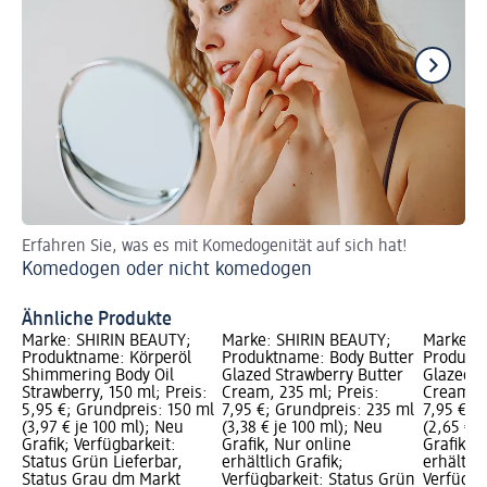
Erfahren Sie, was es mit Komedogenität auf sich hat!
Vo
Komedogen oder nicht komedogen
Ha
Ka
Ähnliche Produkte
Marke: SHIRIN BEAUTY;
Marke: SHIRIN BEAUTY;
Marke: 
Produktname: Körperöl
Produktname: Body Butter
Produktn
Shimmering Body Oil
Glazed Strawberry Butter
Glazed S
Strawberry, 150 ml; Preis:
Cream, 235 ml; Preis:
Cream, 3
5,95 €; Grundpreis: 150 ml
7,95 €; Grundpreis: 235 ml
7,95 €; 
(3,97 € je 100 ml); Neu
(3,38 € je 100 ml); Neu
(2,65 € j
Grafik; Verfügbarkeit:
Grafik, Nur online
Grafik, 
Status Grün Lieferbar,
erhältlich Grafik;
erhältlic
Status Grau dm Markt
Verfügbarkeit: Status Grün
Verfügba