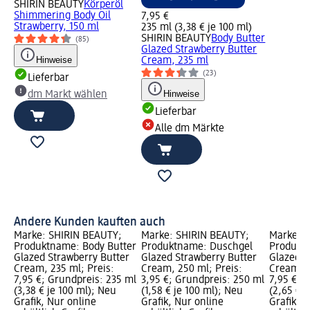
SHIRIN BEAUTY
Körperöl
Shimmering Body Oil
7,95 €
Strawberry, 150 ml
235 ml (3,38 € je 100 ml)
SHIRIN BEAUTY
Body Butter
(85)
Glazed Strawberry Butter
Hinweise
Cream, 235 ml
(23)
Lieferbar
Hinweise
dm Markt wählen
Lieferbar
Alle dm Märkte
Andere Kunden kauften auch
Marke: SHIRIN BEAUTY;
Marke: SHIRIN BEAUTY;
Marke: 
Produktname: Body Butter
Produktname: Duschgel
Produktn
Glazed Strawberry Butter
Glazed Strawberry Butter
Glazed S
Cream, 235 ml; Preis:
Cream, 250 ml; Preis:
Cream, 3
7,95 €; Grundpreis: 235 ml
3,95 €; Grundpreis: 250 ml
7,95 €; 
(3,38 € je 100 ml); Neu
(1,58 € je 100 ml); Neu
(2,65 € j
Grafik, Nur online
Grafik, Nur online
Grafik, 