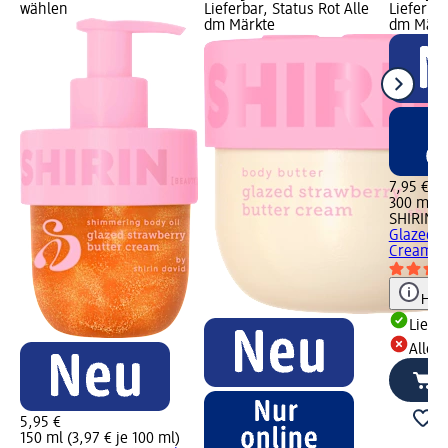
wählen
Lieferbar, Status Rot Alle
Lieferbar
dm Märkte
dm Märk
7,95 €
300 ml (2
SHIRIN 
Glazed S
Cream, 
Hinw
Liefe
Alle 
5,95 €
150 ml (3,97 € je 100 ml)