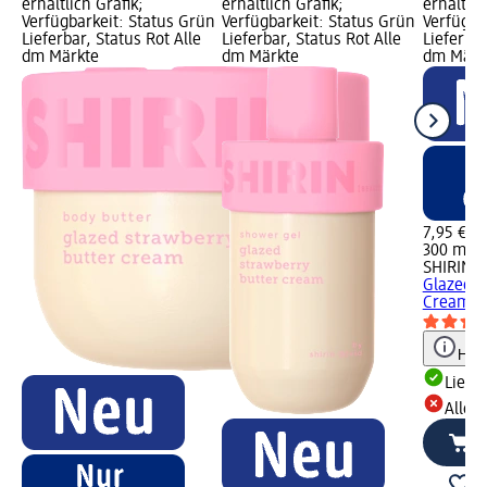
erhältlich Grafik;
erhältlich Grafik;
erhältlic
Verfügbarkeit: Status Grün
Verfügbarkeit: Status Grün
Verfügba
Lieferbar, Status Rot Alle
Lieferbar, Status Rot Alle
Lieferbar
dm Märkte
dm Märkte
dm Märk
7,95 €
300 ml (2
SHIRIN 
Glazed S
Cream, 
Hinw
Liefe
Alle 