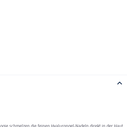
ogie schmelzen die feinen Hyalurongel-Nadeln direkt in der Haut