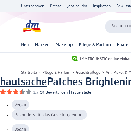
Unternehmen
Presse
Jobs bei dm
Inspiration
Bewusst
Suchen un
Neu
Marken
Make-up
Pflege & Parfum
Haare
IMMERGÜNSTIG online einka
Startseite
Pflege & Parfum
Gesichtspflege
Anti Pickel & M
hautsache
Patches Brighteni
3.5
(
31 Bewertungen
|
Frage stellen
)
Vegan
Besonders für das Gesicht geeignet
Vegan