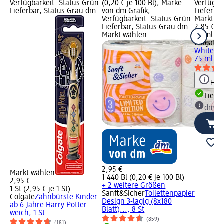
Verfügbarkeit: Status Grün
(0,20 € je 100 Bl); Marke
Verfügba
Lieferbar, Status Grau dm
von dm Grafik;
Lieferba
Verfügbarkeit: Status Grün
Markt w
Lieferbar, Status Grau dm
2,85 €
Markt wählen
75 ml (3,
Colgate
Z
White Sp
75 ml
Hinw
Liefe
dm Ma
2,95 €
Markt wählen
1 440 Bl (0,20 € je 100 Bl)
2,95 €
+ 2 weitere Größen
1 St (2,95 € je 1 St)
Sanft&Sicher
Toilettenpapier
Colgate
Zahnbürste Kinder
Design 3-lagig (8x180
ab 6 Jahre Harry Potter
Blatt)..., 8 St
weich, 1 St
(859)
(181)