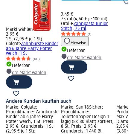
3,45 €
75 ml (4,60 € je 100 ml)
Oral-B
Zahnpasta Junior
Stitch, 75 ml
Markt wählen
2,95 €
(1)
1 St (2,95 € je 1 St)
Hinweise
Colgate
Zahnbürste Kinder
ab 6 Jahre Harry Potter
Lieferbar
weich, 1 St
dm Markt wählen
(181)
Lieferbar
dm Markt wählen
Andere Kunden kauften auch
Marke: Colgate;
Marke: Sanft&Sicher;
Marke: C
Produktname: Zahnbürste
Produktname:
Produkt
Kinder ab 6 Jahre Harry
Toilettenpapier Design 3-
Max Whit
Potter weich, 1 St; Preis:
lagig (8x180 Blatt) sortiert,
Diamonds
2,95 €; Grundpreis: 1 St
8 St; Preis: 2,95 €;
2,85 €; 
(2,95 € je 1 St);
Grundpreis: 1 440 Bl
(3,80 € j