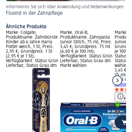
Informieren Sie sich über Anwendung und Nebenwirkungen
Ent
Fluorid in der Zahnpflege
Za
Ähnliche Produkte
Marke: Colgate;
Marke: Oral-B;
Marke: O
Produktname: Zahnbürste
Produktname: Zahnpasta
Produkt
Kinder ab 6 Jahre Harry
Junior Stitch, 75 ml; Preis:
Junior, 7
Potter weich, 1 St; Preis:
3,45 €; Grundpreis: 75 ml
Grundpre
2,95 €; Grundpreis: 1 St
(4,60 € je 100 ml);
je 100 ml
(2,95 € je 1 St);
Verfügbarkeit: Status Grün
Status G
Verfügbarkeit: Status Grün
Lieferbar, Status Grau dm
Status G
Lieferbar, Status Grau dm
Markt wählen
wählen
3,45 €
75 ml (4,
Odol med
Junior, 
Hinw
Liefe
dm Ma