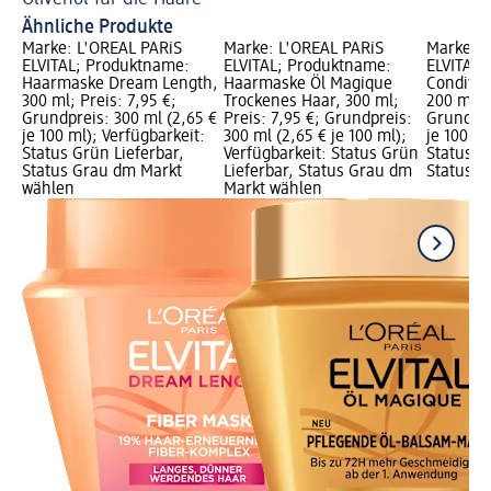
Ähnliche Produkte
Marke: L'ORÉAL PARiS
Marke: L'ORÉAL PARiS
Marke: L
ELVITAL; Produktname:
ELVITAL; Produktname:
ELVITAL;
Haarmaske Dream Length,
Haarmaske Öl Magique
Conditio
300 ml; Preis: 7,95 €;
Trockenes Haar, 300 ml;
200 ml; P
Grundpreis: 300 ml (2,65 €
Preis: 7,95 €; Grundpreis:
Grundpre
je 100 ml); Verfügbarkeit:
300 ml (2,65 € je 100 ml);
je 100 ml
Status Grün Lieferbar,
Verfügbarkeit: Status Grün
Status G
Status Grau dm Markt
Lieferbar, Status Grau dm
Status G
wählen
Markt wählen