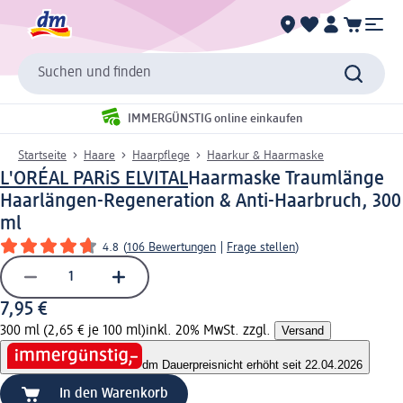
Suchen und finden
IMMERGÜNSTIG online einkaufen
Startseite
Haare
Haarpflege
Haarkur & Haarmaske
L'ORÉAL PARiS ELVITAL
Haarmaske Traumlänge
Haarlängen-Regeneration & Anti-Haarbruch, 300
ml
4.8
(
106 Bewertungen
|
Frage stellen
)
7,95 €
300 ml (2,65 € je 100 ml)
inkl. 20% MwSt. zzgl.
Versand
dm Dauerpreis
nicht erhöht seit 22.04.2026
In den Warenkorb