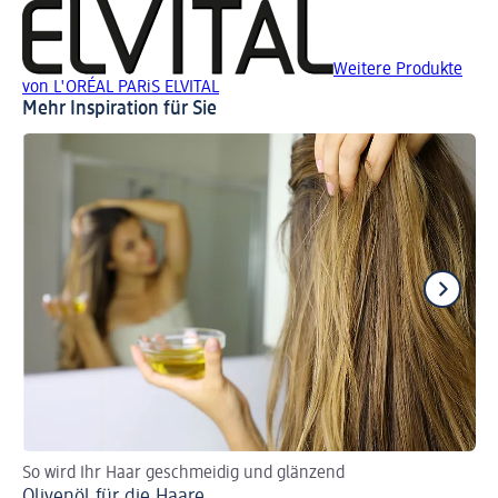
Weitere Produkte
von L'ORÉAL PARiS ELVITAL
Mehr Inspiration für Sie
So wird Ihr Haar geschmeidig und glänzend
Pfl
Olivenöl für die Haare
Re