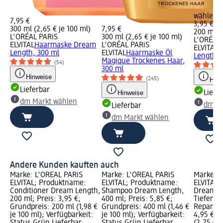
wählen
7,95 €
3,95 €
300 ml (2,65 € je 100 ml)
7,95 €
200 ml (1
L'ORÉAL PARiS
300 ml (2,65 € je 100 ml)
L'ORÉAL 
ELVITAL
Haarmaske Dream
L'ORÉAL PARiS
ELVITAL
C
Length, 300 ml
ELVITAL
Haarmaske Öl
Length, 
Magique Trockenes Haar,
(54)
300 ml
Hinweise
(245)
Hinw
Lieferbar
Hinweise
Liefe
dm Markt wählen
dm Ma
Lieferbar
dm Markt wählen
Andere Kunden kauften auch
Marke: L'ORÉAL PARiS
Marke: L'ORÉAL PARiS
Marke: L
ELVITAL; Produktname:
ELVITAL; Produktname:
ELVITAL;
Conditioner Dream Length,
Shampoo Dream Length,
Dreamlen
200 ml; Preis: 3,95 €;
400 ml; Preis: 5,85 €;
Tiefensp
Grundpreis: 200 ml (1,98 €
Grundpreis: 400 ml (1,46 €
Reparatu
je 100 ml); Verfügbarkeit:
je 100 ml); Verfügbarkeit:
4,95 €; 