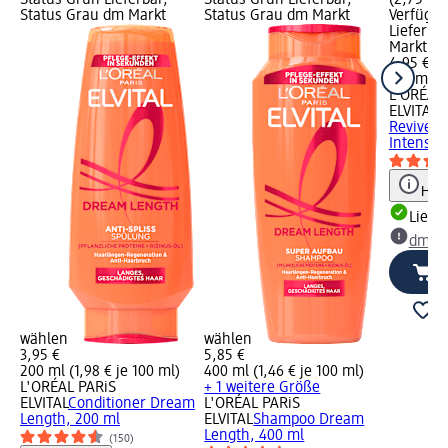
Status Grün Lieferbar,
Status Grün Lieferbar,
(2,75 € j
Status Grau dm Markt
Status Grau dm Markt
Verfügba
Lieferba
Markt w
4,95 €
180 ml (2
L'ORÉAL 
ELVITAL
D
Reviver 
Intensive
Hinw
Liefe
dm Ma
wählen
wählen
3,95 €
5,85 €
200 ml (1,98 € je 100 ml)
400 ml (1,46 € je 100 ml)
L'ORÉAL PARiS
+ 1 weitere Größe
ELVITAL
Conditioner Dream
L'ORÉAL PARiS
Length, 200 ml
ELVITAL
Shampoo Dream
Length, 400 ml
(150)