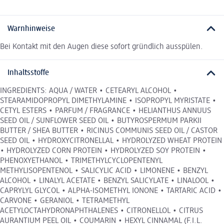
Warnhinweise
Bei Kontakt mit den Augen diese sofort gründlich ausspülen.
Inhaltsstoffe
INGREDIENTS: AQUA / WATER • CETEARYL ALCOHOL •
STEARAMIDOPROPYL DIMETHYLAMINE • ISOPROPYL MYRISTATE •
CETYL ESTERS • PARFUM / FRAGRANCE • HELIANTHUS ANNUUS
SEED OIL / SUNFLOWER SEED OIL • BUTYROSPERMUM PARKII
BUTTER / SHEA BUTTER • RICINUS COMMUNIS SEED OIL / CASTOR
SEED OIL • HYDROXYCITRONELLAL • HYDROLYZED WHEAT PROTEIN
• HYDROLYZED CORN PROTEIN • HYDROLYZED SOY PROTEIN •
PHENOXYETHANOL • TRIMETHYLCYCLOPENTENYL
METHYLISOPENTENOL • SALICYLIC ACID • LIMONENE • BENZYL
ALCOHOL • LINALYL ACETATE • BENZYL SALICYLATE • LINALOOL •
CAPRYLYL GLYCOL • ALPHA-ISOMETHYL IONONE • TARTARIC ACID •
CARVONE • GERANIOL • TETRAMETHYL
ACETYLOCTAHYDRONAPHTHALENES • CITRONELLOL • CITRUS
AURANTIUM PEEL OIL • COUMARIN • HEXYL CINNAMAL (F.I.L.