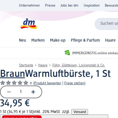
Unternehmen
Presse
Jobs bei dm
Inspiration
Bewusst
Suchen un
Neu
Marken
Make-up
Pflege & Parfum
Haare
IMMERGÜNSTIG online einka
Startseite
Haare
Föhn, Glätteisen, Lockenstab & Co.
Braun
Warmluftbürste, 1 St
0
(
Produkt bewerten
|
Frage stellen
)
34,95 €
1 St (34,95 € je 1 St)
inkl. 20% MwSt. zzgl.
Versand