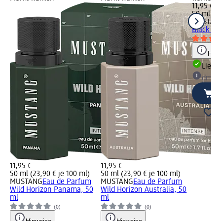
11,95 €
50 ml (23
MUSTAN
Black Si
Hinw
Liefe
dm Ma
11,95 €
11,95 €
50 ml (23,90 € je 100 ml)
50 ml (23,90 € je 100 ml)
MUSTANG
Eau de Parfum
MUSTANG
Eau de Parfum
Wild Horizon Panama, 50
Wild Horizon Australia, 50
ml
ml
(0)
(0)