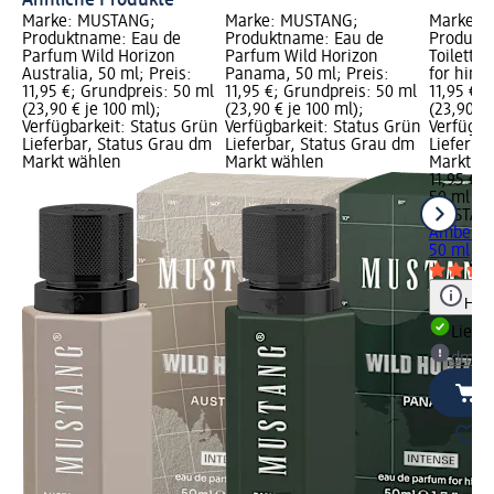
Ähnliche Produkte
Marke: MUSTANG;
Marke: MUSTANG;
Marke: 
Produktname: Eau de
Produktname: Eau de
Produkt
Parfum Wild Horizon
Parfum Wild Horizon
Toilette
Australia, 50 ml; Preis:
Panama, 50 ml; Preis:
for him, 
11,95 €; Grundpreis: 50 ml
11,95 €; Grundpreis: 50 ml
11,95 €;
(23,90 € je 100 ml);
(23,90 € je 100 ml);
(23,90 € 
Verfügbarkeit: Status Grün
Verfügbarkeit: Status Grün
Verfügba
Lieferbar, Status Grau dm
Lieferbar, Status Grau dm
Lieferba
Markt wählen
Markt wählen
Markt w
11,95 €
50 ml (23
MUSTAN
Amber Si
50 ml
Hinw
Liefe
dm Ma