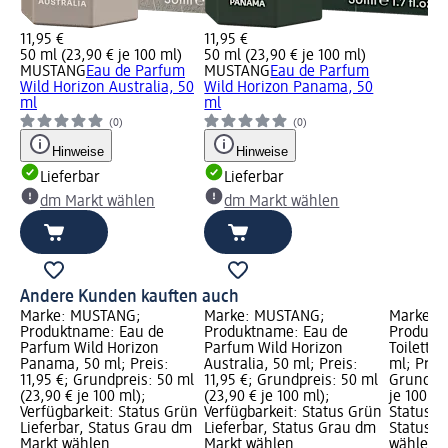
11,95 €
11,95 €
50 ml (23,90 € je 100 ml)
50 ml (23,90 € je 100 ml)
MUSTANG
Eau de Parfum
MUSTANG
Eau de Parfum
Wild Horizon Australia, 50
Wild Horizon Panama, 50
ml
ml
(0)
(0)
Hinweise
Hinweise
Lieferbar
Lieferbar
dm Markt wählen
dm Markt wählen
Andere Kunden kauften auch
Marke: MUSTANG;
Marke: MUSTANG;
Marke: 
Produktname: Eau de
Produktname: Eau de
Produkt
Parfum Wild Horizon
Parfum Wild Horizon
Toilette 
Panama, 50 ml; Preis:
Australia, 50 ml; Preis:
ml; Preis
11,95 €; Grundpreis: 50 ml
11,95 €; Grundpreis: 50 ml
Grundpre
(23,90 € je 100 ml);
(23,90 € je 100 ml);
je 100 ml
Verfügbarkeit: Status Grün
Verfügbarkeit: Status Grün
Status G
Lieferbar, Status Grau dm
Lieferbar, Status Grau dm
Status G
Markt wählen
Markt wählen
wählen