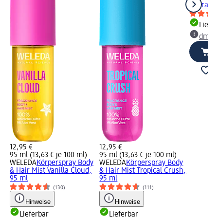
Hydratin
Liefe
dm Ma
12,95 €
12,95 €
95 ml (13,63 € je 100 ml)
95 ml (13,63 € je 100 ml)
WELEDA
Körperspray Body
WELEDA
Körperspray Body
& Hair Mist Vanilla Cloud,
& Hair Mist Tropical Crush,
95 ml
95 ml
(130)
(111)
Hinweise
Hinweise
Lieferbar
Lieferbar