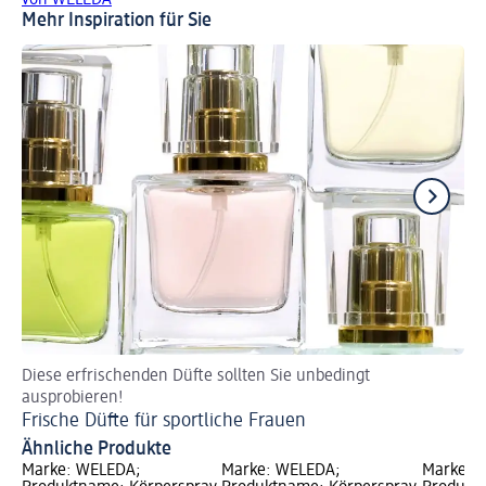
Mehr Inspiration für Sie
Diese erfrischenden Düfte sollten Sie unbedingt
Ge
ausprobieren!
Fr
Frische Düfte für sportliche Frauen
Ähnliche Produkte
Marke: WELEDA;
Marke: WELEDA;
Marke: B