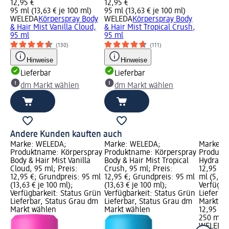
12,95 €
12,95 €
95 ml (13,63 € je 100 ml)
95 ml (13,63 € je 100 ml)
WELEDA
Körperspray Body
WELEDA
Körperspray Body
& Hair Mist Vanilla Cloud,
& Hair Mist Tropical Crush,
95 ml
95 ml
(130)
(111)
Hinweise
Hinweise
Lieferbar
Lieferbar
dm Markt wählen
dm Markt wählen
Andere Kunden kauften auch
Marke: WELEDA;
Marke: WELEDA;
Marke: 
Produktname: Körperspray
Produktname: Körperspray
Produktn
Body & Hair Mist Vanilla
Body & Hair Mist Tropical
Hydratin
Cloud, 95 ml; Preis:
Crush, 95 ml; Preis:
12,95 €;
12,95 €; Grundpreis: 95 ml
12,95 €; Grundpreis: 95 ml
ml (5,18 
(13,63 € je 100 ml);
(13,63 € je 100 ml);
Verfügba
Verfügbarkeit: Status Grün
Verfügbarkeit: Status Grün
Lieferba
Lieferbar, Status Grau dm
Lieferbar, Status Grau dm
Markt w
Markt wählen
Markt wählen
12,95 €
250 ml (5
WELEDA