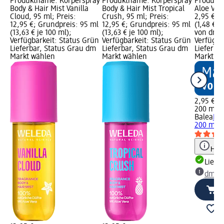
Produktname: Körperspray
Produktname: Körperspray
Produkt
Body & Hair Mist Vanilla
Body & Hair Mist Tropical
Aloe Vera
Cloud, 95 ml; Preis:
Crush, 95 ml; Preis:
2,95 €; 
12,95 €; Grundpreis: 95 ml
12,95 €; Grundpreis: 95 ml
(1,48 € j
(13,63 € je 100 ml);
(13,63 € je 100 ml);
von dm G
Verfügbarkeit: Status Grün
Verfügbarkeit: Status Grün
Verfügba
Lieferbar, Status Grau dm
Lieferbar, Status Grau dm
Lieferba
Markt wählen
Markt wählen
Markt w
2,95 €
200 ml (1
Balea
Bod
200 ml
Hinw
Liefe
dm Ma