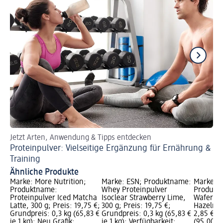
Jetzt Arten, Anwendung & Tipps entdecken
De
Proteinpulver: Vielseitige Ergänzung für Ernährung &
Wh
Training
Ähnliche Produkte
Marke: More Nutrition;
Marke: ESN; Produktname:
Marke: M
Produktname:
Whey Proteinpulver
Produktn
Proteinpulver Iced Matcha
Isoclear Strawberry Lime,
Wafer Ba
Latte, 300 g; Preis: 19,75 €;
300 g; Preis: 19,75 €;
Hazelnut,
Grundpreis: 0,3 kg (65,83 €
Grundpreis: 0,3 kg (65,83 €
2,85 €; 
je 1 kg); Neu Grafik;
je 1 kg); Verfügbarkeit:
(95,00 € 