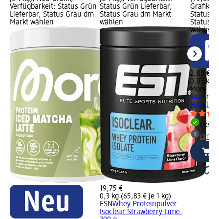
Verfügbarkeit: Status Grün
Status Grün Lieferbar,
Grafik; V
Lieferbar, Status Grau dm
Status Grau dm Markt
Status G
Markt wählen
wählen
Status G
wählen
2,85 €
0,03 kg (
More Nut
Wafer Ba
Hazelnut
Liefe
dm Ma
19,75 €
0,3 kg (65,83 € je 1 kg)
ESN
Whey Proteinpulver
Isoclear Strawberry Lime,