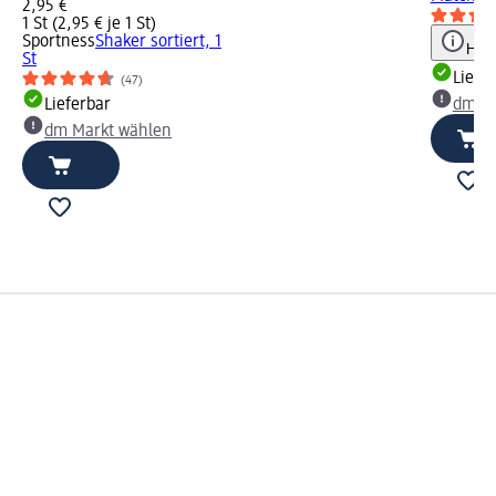
2,95 €
1 St (2,95 € je 1 St)
Sportness
Shaker sortiert, 1
Hinw
St
Liefe
(47)
Lieferbar
dm Ma
dm Markt wählen