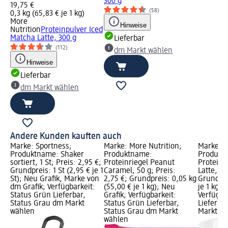
300 g
19,75 €
(58)
0,3 kg (65,83 € je 1 kg)
More
Hinweise
Nutrition
Proteinpulver Iced
Matcha Latte, 300 g
Lieferbar
(112)
dm Markt wählen
Hinweise
Lieferbar
dm Markt wählen
Andere Kunden kauften auch
Marke: Sportness;
Marke: More Nutrition;
Marke: M
Produktname: Shaker
Produktname:
Produkt
sortiert, 1 St; Preis: 2,95 €;
Proteinriegel Peanut
Proteinp
Grundpreis: 1 St (2,95 € je 1
Caramel, 50 g; Preis:
Latte, 30
St); Neu Grafik, Marke von
2,75 €; Grundpreis: 0,05 kg
Grundpre
dm Grafik; Verfügbarkeit:
(55,00 € je 1 kg); Neu
je 1 kg);
Status Grün Lieferbar,
Grafik; Verfügbarkeit:
Verfügba
Status Grau dm Markt
Status Grün Lieferbar,
Lieferba
wählen
Status Grau dm Markt
Markt w
wählen