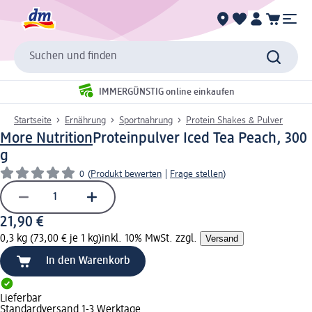
Suchen und finden
IMMERGÜNSTIG online einkaufen
Startseite
Ernährung
Sportnahrung
Protein Shakes & Pulver
More Nutrition
Proteinpulver Iced Tea Peach, 300
g
0
(
Produkt bewerten
|
Frage stellen
)
21,90 €
0,3 kg (73,00 € je 1 kg)
inkl. 10% MwSt. zzgl.
Versand
In den Warenkorb
Lieferbar
Standardversand 1-3 Werktage