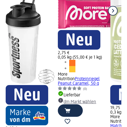
2,75 €
0,05 kg (55,00 € je 1 kg)
More
Nutrition
Proteinriegel
Peanut Caramel, 50 g
(0)
Lieferbar
dm Markt wählen
19,75 €
0,3 kg (6
More
Nutritio
Matcha L