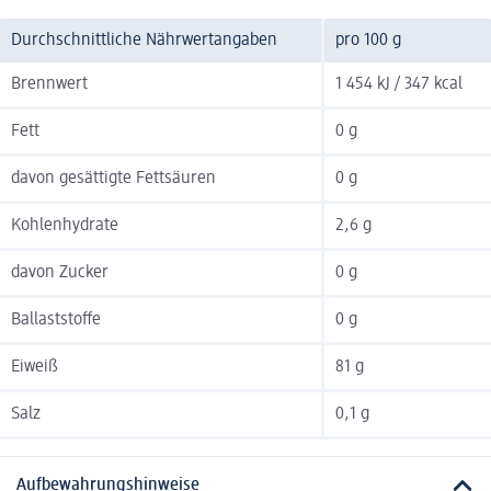
Durchschnittliche Nährwertangaben
pro 100 g
Brennwert
1 454 kJ / 347 kcal
Fett
0 g
davon gesättigte Fettsäuren
0 g
Kohlenhydrate
2,6 g
davon Zucker
0 g
Ballaststoffe
0 g
Eiweiß
81 g
Salz
0,1 g
Aufbewahrungshinweise