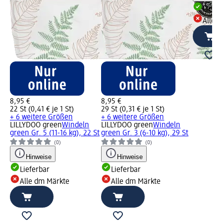
Liefe
Alle 
8,95 €
8,95 €
22 St (0,41 € je 1 St)
29 St (0,31 € je 1 St)
+ 6 weitere Größen
+ 6 weitere Größen
LILLYDOO green
Windeln
LILLYDOO green
Windeln
green Gr. 5 (11-16 kg), 22 St
green Gr. 3 (6-10 kg), 29 St
(0)
(0)
Hinweise
Hinweise
Lieferbar
Lieferbar
Alle dm Märkte
Alle dm Märkte