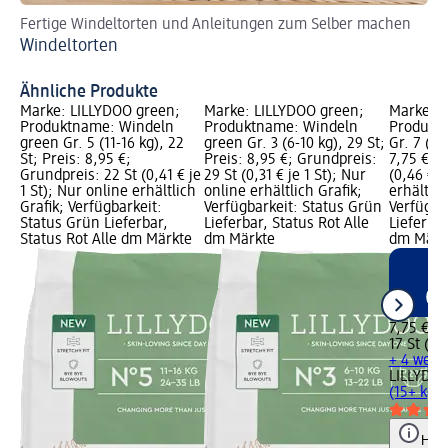
Fertige Windeltorten und Anleitungen zum Selber machen
Wi
Windeltorten
Wi
Ähnliche Produkte
Marke: LILLYDOO green;
Marke: LILLYDOO green;
Marke: L
Produktname: Windeln
Produktname: Windeln
Produkt
green Gr. 5 (11-16 kg), 22
green Gr. 3 (6-10 kg), 29 St;
Gr. 7 (15
St; Preis: 8,95 €;
Preis: 8,95 €; Grundpreis:
7,75 €; G
Grundpreis: 22 St (0,41 € je
29 St (0,31 € je 1 St); Nur
(0,46 € j
1 St); Nur online erhältlich
online erhältlich Grafik;
erhältlic
Grafik; Verfügbarkeit:
Verfügbarkeit: Status Grün
Verfügba
Status Grün Lieferbar,
Lieferbar, Status Rot Alle
Lieferbar
Status Rot Alle dm Märkte
dm Märkte
dm Märk
7,75 €
17 St (0,4
+ 4 weit
LILLYDO
(15+ kg),
Hinw