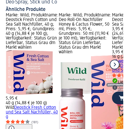
Deo-Spray, Stick und Co
An
Ähnliche Produkte
Marke: Wild; Produktname:
Marke: Wild; Produktname:
Marke: W
Deostick Fresh Cotton und
Deo Roll-On Nachfüller
Deostick
Sea Salt Nachfüller, 40 g;
Honey & Cactus Flower, 50
Sea Salt 
Preis: 5,95 €; Grundpreis:
ml; Preis: 5,95 €;
3,95 €; 
40 g (14,88 € je 100 g);
Grundpreis: 50 ml (11,90 €
(24,69 € 
Verfügbarkeit: Status Grün
je 100 ml); Verfügbarkeit:
Verfügba
Lieferbar, Status Grau dm
Status Grün Lieferbar,
Lieferba
Markt wählen
Status Grau dm Markt
Markt w
wählen
3,95 €
16 g (24,
+ 1 weit
Wild
Deos
und Sea S
Liefe
dm Ma
5,95 €
40 g (14,88 € je 100 g)
Wild
Deostick Fresh Cotton
und Sea Salt Nachfüller, 40
g
(181)