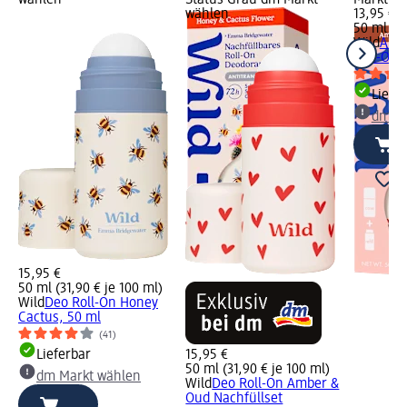
wählen
Status Grau dm Markt
Markt w
wählen
13,95 €
50 ml (27
Wild
Anti
Roll-On 
Liefe
dm Ma
15,95 €
50 ml (31,90 € je 100 ml)
Wild
Deo Roll-On Honey
Cactus, 50 ml
(41)
Lieferbar
15,95 €
50 ml (31,90 € je 100 ml)
dm Markt wählen
Wild
Deo Roll-On Amber &
Oud Nachfüllset