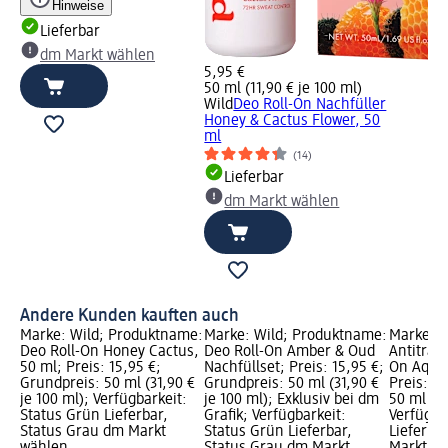
Hinweise
Lieferbar
dm Markt wählen
5,95 €
50 ml (11,90 € je 100 ml)
Wild
Deo Roll-On Nachfüller
Honey & Cactus Flower, 50
ml
(14)
Lieferbar
dm Markt wählen
Andere Kunden kauften auch
Marke: Wild; Produktname:
Marke: Wild; Produktname:
Marke: W
Deo Roll-On Honey Cactus,
Deo Roll-On Amber & Oud
Antitran
50 ml; Preis: 15,95 €;
Nachfüllset; Preis: 15,95 €;
On Aqua 
Grundpreis: 50 ml (31,90 €
Grundpreis: 50 ml (31,90 €
Preis: 1
je 100 ml); Verfügbarkeit:
je 100 ml); Exklusiv bei dm
50 ml (27
Status Grün Lieferbar,
Grafik; Verfügbarkeit:
Verfügba
Status Grau dm Markt
Status Grün Lieferbar,
Lieferba