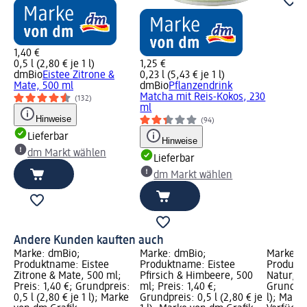
1,40 €
0,5 l (2,80 € je 1 l)
1,25 €
dmBio
Eistee Zitrone &
0,23 l (5,43 € je 1 l)
Mate, 500 ml
dmBio
Pflanzendrink
Matcha mit Reis-Kokos, 230
(132)
ml
Hinweise
(94)
Lieferbar
Hinweise
dm Markt wählen
Lieferbar
dm Markt wählen
Andere Kunden kauften auch
Marke: dmBio;
Marke: dmBio;
Marke: 
Produktname: Eistee
Produktname: Eistee
Produkt
Zitrone & Mate, 500 ml;
Pfirsich & Himbeere, 500
Natur, 1 
Preis: 1,40 €; Grundpreis:
ml; Preis: 1,40 €;
Grundprei
0,5 l (2,80 € je 1 l); Marke
Grundpreis: 0,5 l (2,80 € je
l); Mark