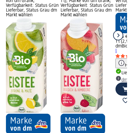
von dm Grafik;
1 l); Marke von dm Grafik;
Verfügba
Verfügbarkeit: Status Grün
Verfügbarkeit: Status Grün
Lieferba
Lieferbar, Status Grau dm
Lieferbar, Status Grau dm
Markt w
Markt wählen
Markt wählen
2,95 €
1 l (2,95 
dmBio
Ko
l
Hinw
Liefe
dm Ma