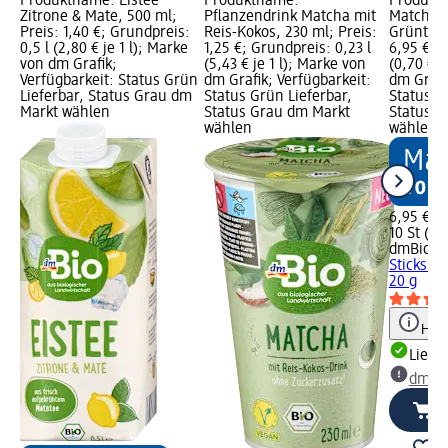
Produktname: Eistee
Produktname:
Produkt
Zitrone & Mate, 500 ml;
Pflanzendrink Matcha mit
Matcha S
Preis: 1,40 €; Grundpreis:
Reis-Kokos, 230 ml; Preis:
Grüntee,
0,5 l (2,80 € je 1 l); Marke
1,25 €; Grundpreis: 0,23 l
6,95 €; 
von dm Grafik;
(5,43 € je 1 l); Marke von
(0,70 € j
Verfügbarkeit: Status Grün
dm Grafik; Verfügbarkeit:
dm Grafi
Lieferbar, Status Grau dm
Status Grün Lieferbar,
Status G
Markt wählen
Status Grau dm Markt
Status G
wählen
wählen
6,95 €
10 St (0,7
dmBio
Gr
Sticks j
20 g
Hinw
Liefe
dm Ma