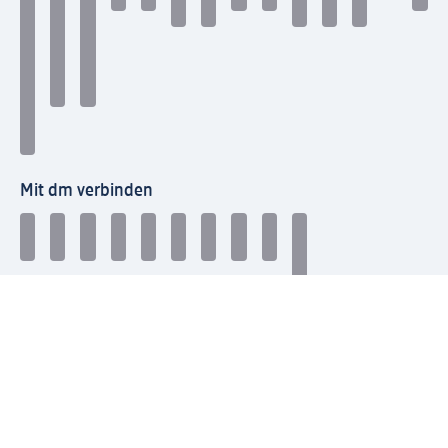
Mit dm verbinden
dm Newsletter: Keine Infos mehr verpassen
Jetzt zum dm Newsletter anmelden