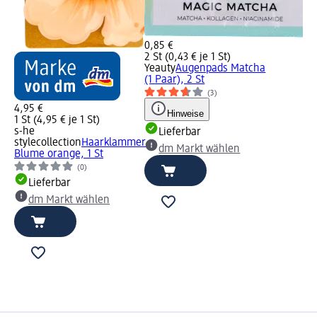
0,85 €
2 St (0,43 € je 1 St)
Yeauty
Augenpads Matcha
(1 Paar), 2 St
(3)
4,95 €
Hinweise
1 St (4,95 € je 1 St)
s-he
Lieferbar
stylecollection
Haarklammer
dm Markt wählen
Blume orange, 1 St
(0)
Lieferbar
dm Markt wählen