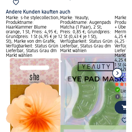
Andere Kunden kauften auch
Marke: s-he stylecollection;
Marke: Yeauty;
Marke: 
Produktname:
Produktname: Augenpads
Produkt
Haarklammer Blume
Matcha (1 Paar), 2 St;
+ Überr
orange, 1 St; Preis: 4,95 €;
Preis: 0,85 €; Grundpreis:
Mermaid,
Grundpreis: 1 St (4,95 € je 1
2 St (0,43 € je 1 St);
4,25 €; G
St); Marke von dm Grafik;
Verfügbarkeit: Status Grün
(4,25 € je
Verfügbarkeit: Status Grün
Lieferbar, Status Grau dm
Verfügba
Lieferbar, Status Grau dm
Markt wählen
Lieferba
Markt wählen
Markt w
4,25 €
1 St (4,25
CRAZE
B
Überras
Mermaid,
Liefe
dm Ma