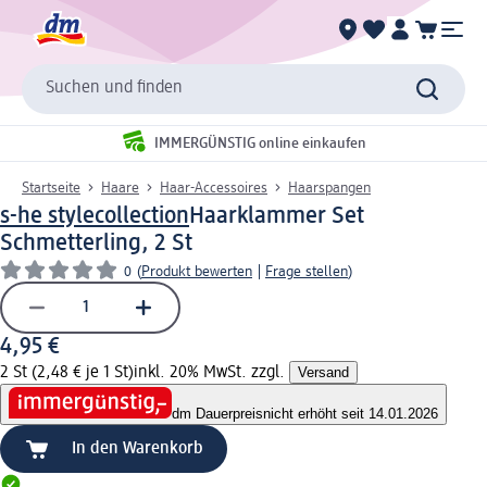
Suchen und finden
IMMERGÜNSTIG online einkaufen
Startseite
Haare
Haar-Accessoires
Haarspangen
s-he stylecollection
Haarklammer Set
Schmetterling, 2 St
0
(
Produkt bewerten
|
Frage stellen
)
4,95 €
2 St (2,48 € je 1 St)
inkl. 20% MwSt. zzgl.
Versand
dm Dauerpreis
nicht erhöht seit 14.01.2026
In den Warenkorb