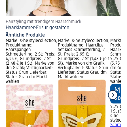
Hairstyling mit trendigem Haarschmuck
Mi
Haarklammer-Frisur gestalten
Fr
Ähnliche Produkte
Marke: s-he stylecollection;
Marke: s-he stylecollection;
Marke: s-
Produktname:
Produktname: Haarclips-
Produkt
Haarspangen
Set kids Schmetterling, 2
Haarkla
Schmetterling, 2 St; Preis:
St; Preis: 2,95 €;
Schmetter
4,95 €; Grundpreis: 2 St
Grundpreis: 2 St (1,48 € je 1
5,75 €; G
(2,48 € je 1 St); Marke von
St); Marke von dm Grafik;
(5,75 € j
dm Grafik; Verfügbarkeit:
Verfügbarkeit: Status Grün
dm Grafi
Status Grün Lieferbar,
Lieferbar, Status Grau dm
Status G
Status Grau dm Markt
Markt wählen
Status G
wählen
wählen
5,75 €
1 St (5,75
s-he
stylecoll
Schmette