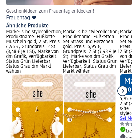
Geschenkideen zum Frauentag entdecken!
Frauentag ❤️
Ähnliche Produkte
Marke: s-he stylecollection;
Marke: s-he stylecollection;
Marke: s-
Produktname: Fußkette
Produktname: Fußketten-
Produkt
Muscheln gold, 2 St; Preis:
Set Strass und Herzchen
Set Meer
6,95 €; Grundpreis: 2 St
gold; Preis: 6,95 €;
Preis: 5
(3,48 € je 1 St); Marke von
Grundpreis: 2 St (3,48 € je 1
2 St (2,9
dm Grafik; Verfügbarkeit:
St); Marke von dm Grafik;
von dm G
Status Grün Lieferbar,
Verfügbarkeit: Status Grün
Verfügba
Status Grau dm Markt
Lieferbar, Status Grau dm
Lieferba
wählen
Markt wählen
Markt w
5,95 €
2 St (2,98
s-he
stylecoll
Set Meer
Liefe