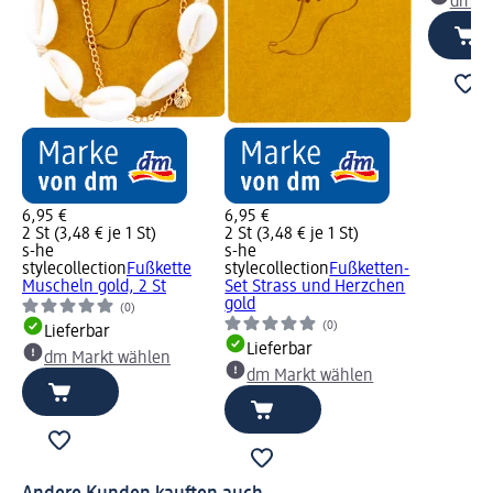
dm Ma
6,95 €
6,95 €
2 St (3,48 € je 1 St)
2 St (3,48 € je 1 St)
s-he
s-he
stylecollection
Fußkette
stylecollection
Fußketten-
Muscheln gold, 2 St
Set Strass und Herzchen
gold
(0)
(0)
Lieferbar
Lieferbar
dm Markt wählen
dm Markt wählen