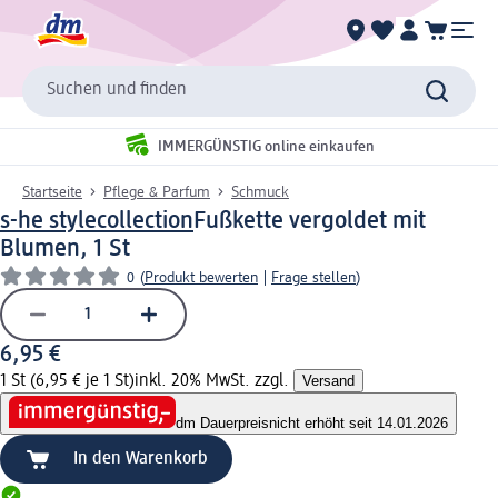
Suchen und finden
IMMERGÜNSTIG online einkaufen
Startseite
Pflege & Parfum
Schmuck
s-he stylecollection
Fußkette vergoldet mit
Blumen, 1 St
0
(
Produkt bewerten
|
Frage stellen
)
6,95 €
1 St (6,95 € je 1 St)
inkl. 20% MwSt. zzgl.
Versand
dm Dauerpreis
nicht erhöht seit 14.01.2026
In den Warenkorb