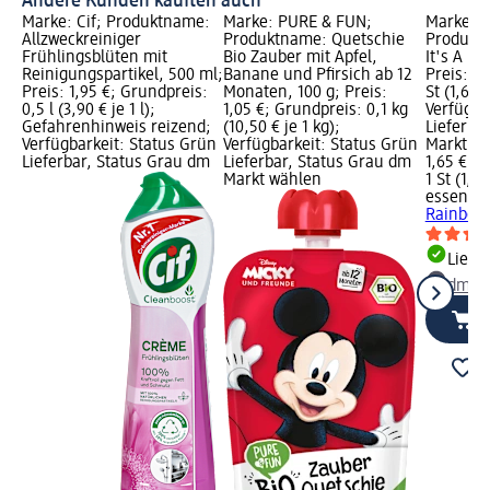
Andere Kunden kauften auch
Marke: Cif; Produktname:
Marke: PURE & FUN;
Marke: e
Allzweckreiniger
Produktname: Quetschie
Produktn
Frühlingsblüten mit
Bio Zauber mit Apfel,
It's A Ra
Reinigungspartikel, 500 ml;
Banane und Pfirsich ab 12
Preis: 1,
Preis: 1,95 €; Grundpreis:
Monaten, 100 g; Preis:
St (1,65 €
0,5 l (3,90 € je 1 l);
1,05 €; Grundpreis: 0,1 kg
Verfügba
Gefahrenhinweis reizend;
(10,50 € je 1 kg);
Lieferba
Verfügbarkeit: Status Grün
Verfügbarkeit: Status Grün
Markt w
Lieferbar, Status Grau dm
Lieferbar, Status Grau dm
1,65 €
Markt wählen
1 St (1,65
essence
Rainbow 
Liefe
dm Ma