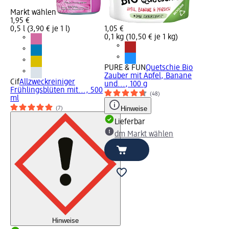
Markt wählen
1,95 €
0,5 l (3,90 € je 1 l)
1,05 €
0,1 kg (10,50 € je 1 kg)
PURE & FUN
Quetschie Bio
Zauber mit Apfel, Banane
Cif
Allzweckreiniger
und..., 100 g
Frühlingsblüten mit..., 500
(48)
ml
Hinweise
(7)
Lieferbar
dm Markt wählen
Hinweise