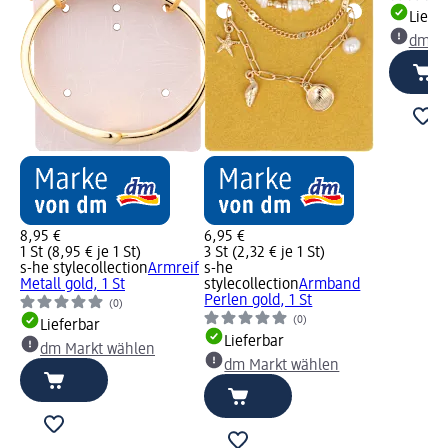
Liefe
dm Ma
8,95 €
6,95 €
1 St (8,95 € je 1 St)
3 St (2,32 € je 1 St)
s-he stylecollection
Armreif
s-he
Metall gold, 1 St
stylecollection
Armband
Perlen gold, 1 St
(0)
(0)
Lieferbar
Lieferbar
dm Markt wählen
dm Markt wählen