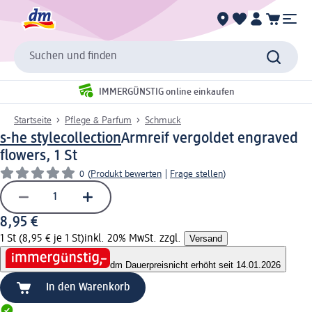
Suchen und finden
IMMERGÜNSTIG online einkaufen
Startseite
Pflege & Parfum
Schmuck
s-he stylecollection
Armreif vergoldet engraved
flowers, 1 St
0
(
Produkt bewerten
|
Frage stellen
)
8,95 €
1 St (8,95 € je 1 St)
inkl. 20% MwSt. zzgl.
Versand
dm Dauerpreis
nicht erhöht seit 14.01.2026
In den Warenkorb