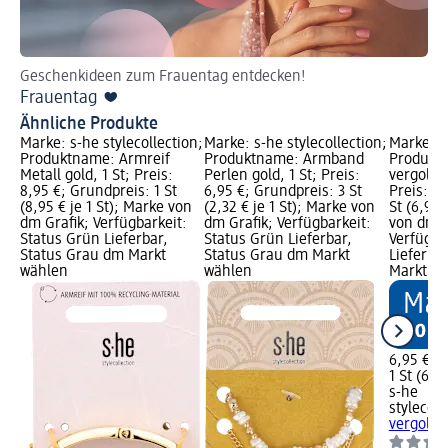
Geschenkideen zum Frauentag entdecken!
Frauentag ❤️
Ähnliche Produkte
Marke: s-he stylecollection;
Marke: s-he stylecollection;
Marke: s-
Produktname: Armreif
Produktname: Armband
Produkt
Metall gold, 1 St; Preis:
Perlen gold, 1 St; Preis:
vergolde
8,95 €; Grundpreis: 1 St
6,95 €; Grundpreis: 3 St
Preis: 6,
(8,95 € je 1 St); Marke von
(2,32 € je 1 St); Marke von
St (6,95 
dm Grafik; Verfügbarkeit:
dm Grafik; Verfügbarkeit:
von dm G
Status Grün Lieferbar,
Status Grün Lieferbar,
Verfügba
Status Grau dm Markt
Status Grau dm Markt
Lieferba
wählen
wählen
Markt w
6,95 €
1 St (6,95
s-he
stylecoll
vergolde