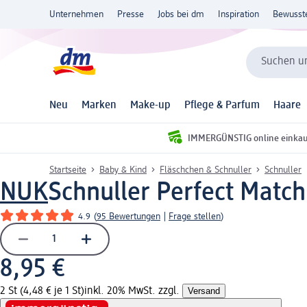
Unternehmen
Presse
Jobs bei dm
Inspiration
Bewusst
Suchen un
Neu
Marken
Make-up
Pflege & Parfum
Haare
IMMERGÜNSTIG online einka
Startseite
Baby & Kind
Fläschchen & Schnuller
Schnuller
NUK
Schnuller Perfect Match
4.9
(
95 Bewertungen
|
Frage stellen
)
8,95 €
2 St (4,48 € je 1 St)
inkl. 20% MwSt. zzgl.
Versand