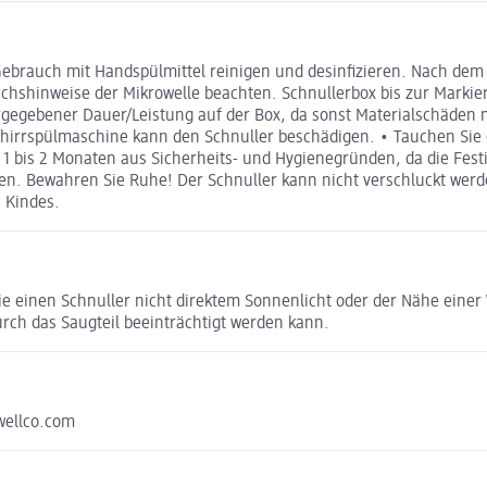
 Gebrauch mit Handspülmittel reinigen und desinfizieren. Nach d
uchshinweise der Mikrowelle beachten. Schnullerbox bis zur Markie
rgegebener Dauer/Leistung auf der Box, da sonst Materialschäden 
hirrspülmaschine kann den Schnuller beschädigen. • Tauchen Sie d
 bis 2 Monaten aus Sicherheits- und Hygienegründen, da die Fest
en. Bewahren Sie Ruhe! Der Schnuller kann nicht verschluckt werd
 Kindes.
ie einen Schnuller nicht direktem Sonnenlicht oder der Nähe einer
urch das Saugteil beeinträchtigt werden kann.
wellco.com