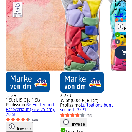
1,45 €
1 St (1,45
Profissi
- Set, 24
Hinw
Liefe
dm Ma
1,15 €
2,25 €
1 St (1,15 € je 1 St)
35 St (0,06 € je 1 St)
Profissimo
Servietten mit
Profissimo
Luftballons bunt
Farbverlauf (25 × 25 cm),
sortiert, 35 St
20 St
(95)
(40)
Hinweise
Hinweise