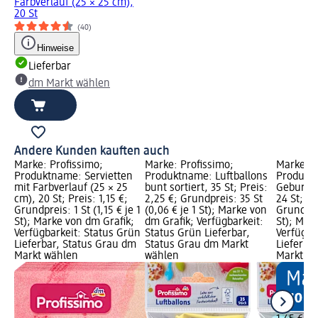
Farbverlauf (25 × 25 cm),
20 St
(40)
Hinweise
Lieferbar
dm Markt wählen
Andere Kunden kauften auch
Marke: Profissimo;
Marke: Profissimo;
Marke: P
Produktname: Servietten
Produktname: Luftballons
Produkt
mit Farbverlauf (25 × 25
bunt sortiert, 35 St; Preis:
Geburtst
cm), 20 St; Preis: 1,15 €;
2,25 €; Grundpreis: 35 St
24 St; Pr
Grundpreis: 1 St (1,15 € je 1
(0,06 € je 1 St); Marke von
Grundprei
St); Marke von dm Grafik;
dm Grafik; Verfügbarkeit:
St); Mar
Verfügbarkeit: Status Grün
Status Grün Lieferbar,
Verfügba
Lieferbar, Status Grau dm
Status Grau dm Markt
Lieferba
Markt wählen
wählen
Markt w