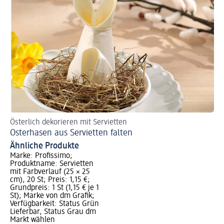
Österlich dekorieren mit Servietten
Fes
Osterhasen aus Servietten falten
We
Ähnliche Produkte
Marke: Profissimo;
Produktname: Servietten
mit Farbverlauf (25 × 25
cm), 20 St; Preis: 1,15 €;
Grundpreis: 1 St (1,15 € je 1
St); Marke von dm Grafik;
Verfügbarkeit: Status Grün
Lieferbar, Status Grau dm
Markt wählen