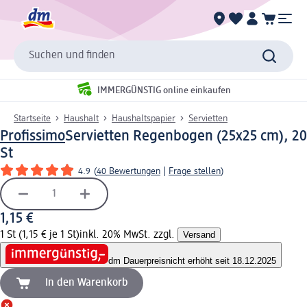
Suchen und finden
IMMERGÜNSTIG online einkaufen
Startseite
Haushalt
Haushaltspapier
Servietten
Profissimo
Servietten Regenbogen (25x25 cm), 20
St
4.9
(
40 Bewertungen
|
Frage stellen
)
1,15 €
1 St (1,15 € je 1 St)
inkl. 20% MwSt. zzgl.
Versand
dm Dauerpreis
nicht erhöht seit 18.12.2025
In den Warenkorb