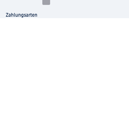
Zahlungsarten
Mit dm verbinden