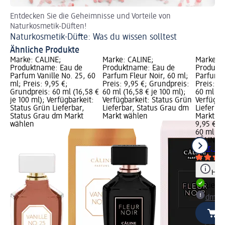
Entdecken Sie die Geheimnisse und Vorteile von
So 
Naturkosmetik-Düften!
Pa
Naturkosmetik-Düfte: Was du wissen solltest
Ähnliche Produkte
Marke: CÂLINE;
Marke: CÂLINE;
Marke: C
Produktname: Eau de
Produktname: Eau de
Produkt
Parfum Vanille No. 25, 60
Parfum Fleur Noir, 60 ml;
Parfum La
ml; Preis: 9,95 €;
Preis: 9,95 €; Grundpreis:
Preis: 9
Grundpreis: 60 ml (16,58 €
60 ml (16,58 € je 100 ml);
60 ml (16
je 100 ml); Verfügbarkeit:
Verfügbarkeit: Status Grün
Verfügba
Status Grün Lieferbar,
Lieferbar, Status Grau dm
Lieferba
Status Grau dm Markt
Markt wählen
Markt w
wählen
9,95 €
60 ml (16
CÂLINE
E
Clair, 60
Hinw
Liefe
dm Ma