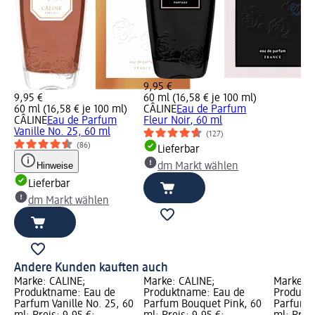
9,95 €
9,95 €
60 ml (16,58 € je 100 ml)
60 ml (16,58 € je 100 ml)
CÂLINE
Eau de Parfum
CÂLINE
Eau de Parfum
Fleur Noir, 60 ml
Vanille No. 25, 60 ml
(127)
(86)
Lieferbar
Hinweise
dm Markt wählen
Lieferbar
dm Markt wählen
Andere Kunden kauften auch
Marke: CÂLINE;
Marke: CÂLINE;
Marke: C
Produktname: Eau de
Produktname: Eau de
Produkt
Parfum Vanille No. 25, 60
Parfum Bouquet Pink, 60
Parfum M