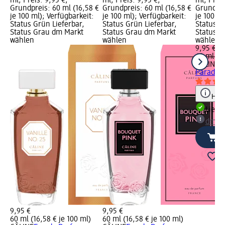
ml; Preis: 9,95 €;
ml; Preis: 9,95 €;
ml; Preis
Grundpreis: 60 ml (16,58 €
Grundpreis: 60 ml (16,58 €
Grundpre
je 100 ml); Verfügbarkeit:
je 100 ml); Verfügbarkeit:
je 100 ml
Status Grün Lieferbar,
Status Grün Lieferbar,
Status G
Status Grau dm Markt
Status Grau dm Markt
Status G
wählen
wählen
wählen
9,95 €
60 ml (16
CÂLINE
E
Paradis,
Hinw
Liefe
dm Ma
9,95 €
9,95 €
60 ml (16,58 € je 100 ml)
60 ml (16,58 € je 100 ml)