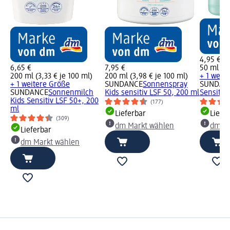
4,95 €
6,65 €
7,95 €
50 ml (9,
200 ml (3,33 € je 100 ml)
200 ml (3,98 € je 100 ml)
+ 1 weite
+ 1 weitere Größe
SUNDANCE
Sonnenspray
SUNDAN
SUNDANCE
Sonnenmilch
Kids sensitiv LSF 50, 200 ml
Sensitiv
Kids Sensitiv LSF 50+, 200
(177)
ml
Lieferbar
Liefe
(309)
dm Markt wählen
dm Ma
Lieferbar
dm Markt wählen