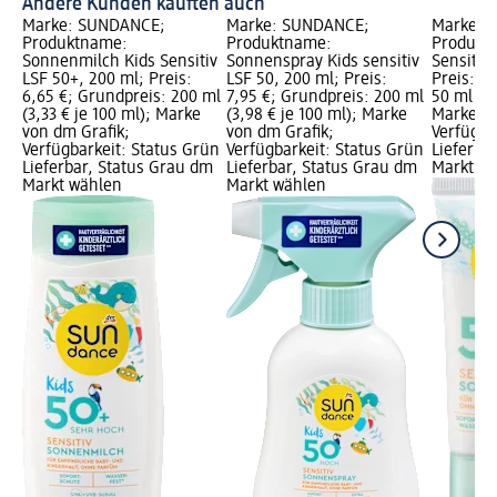
Andere Kunden kauften auch
Marke: SUNDANCE;
Marke: SUNDANCE;
Marke: 
Produktname:
Produktname:
Produkt
Sonnenmilch Kids Sensitiv
Sonnenspray Kids sensitiv
Sensitiv 
LSF 50+, 200 ml; Preis:
LSF 50, 200 ml; Preis:
Preis: 4
6,65 €; Grundpreis: 200 ml
7,95 €; Grundpreis: 200 ml
50 ml (9,
(3,33 € je 100 ml); Marke
(3,98 € je 100 ml); Marke
Marke vo
von dm Grafik;
von dm Grafik;
Verfügba
Verfügbarkeit: Status Grün
Verfügbarkeit: Status Grün
Lieferba
Lieferbar, Status Grau dm
Lieferbar, Status Grau dm
Markt w
Markt wählen
Markt wählen