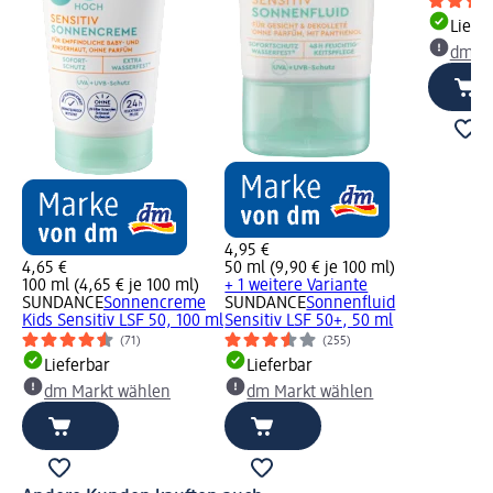
Liefe
dm Ma
4,95 €
4,65 €
50 ml (9,90 € je 100 ml)
100 ml (4,65 € je 100 ml)
+ 1 weitere Variante
SUNDANCE
Sonnencreme
SUNDANCE
Sonnenfluid
Kids Sensitiv LSF 50, 100 ml
Sensitiv LSF 50+, 50 ml
(71)
(255)
Lieferbar
Lieferbar
dm Markt wählen
dm Markt wählen