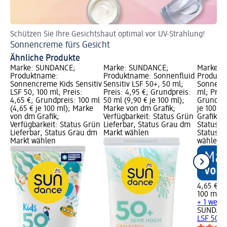
Schützen Sie Ihre Gesichtshaut optimal vor UV-Strahlung!
So
Sonnencreme fürs Gesicht
De
Ähnliche Produkte
Marke: SUNDANCE;
Marke: SUNDANCE;
Marke: 
Produktname:
Produktname: Sonnenfluid
Produkt
Sonnencreme Kids Sensitiv
Sensitiv LSF 50+, 50 ml;
Sonnenc
LSF 50, 100 ml; Preis:
Preis: 4,95 €; Grundpreis:
ml; Preis
4,65 €; Grundpreis: 100 ml
50 ml (9,90 € je 100 ml);
Grundpre
(4,65 € je 100 ml); Marke
Marke von dm Grafik;
je 100 m
von dm Grafik;
Verfügbarkeit: Status Grün
Grafik; V
Verfügbarkeit: Status Grün
Lieferbar, Status Grau dm
Status G
Lieferbar, Status Grau dm
Markt wählen
Status G
Markt wählen
wählen
4,65 €
100 ml (4
+ 1 weite
SUNDAN
LSF 50, 