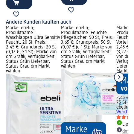
Andere Kunden kauften auch
Marke: ebelin;
Marke: ebelin;
Marke: e
Produktname:
Produktname: Feuchte
Produkt
Waschlappen Ultra Sensitiv
Pflegetücher, 50 St; Preis:
Feuchttü
Feucht, 20 St; Preis:
3,65 €; Grundpreis: 50 St
Vorteilsp
2,45 €; Grundpreis: 20 St
(0,07 € je 1 St); Marke von
2,45 €; 
(0,12 € je 1 St); Marke von
dm Grafik; Verfügbarkeit:
(3,27 € j
dm Grafik; Verfügbarkeit:
Status Grün Lieferbar,
von dm G
Status Grün Lieferbar,
Status Grau dm Markt
Verfügba
Status Grau dm Markt
wählen
Lieferba
wählen
Markt w
2,45 €
75 St (3,
ebelin
Fe
Weich Vo
Liefe
dm Ma