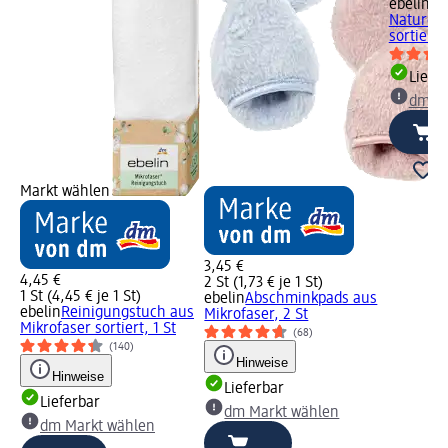
ebelin
Ko
Nature B
sortiert,
Liefe
dm Ma
Markt wählen
3,45 €
4,45 €
2 St (1,73 € je 1 St)
1 St (4,45 € je 1 St)
ebelin
Abschminkpads aus
ebelin
Reinigungstuch aus
Mikrofaser, 2 St
Mikrofaser sortiert, 1 St
(68)
(140)
Hinweise
Hinweise
Lieferbar
Lieferbar
dm Markt wählen
dm Markt wählen