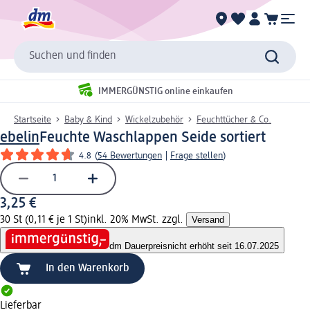
Suchen und finden
IMMERGÜNSTIG online einkaufen
Startseite
Baby & Kind
Wickelzubehör
Feuchttücher & Co.
ebelin
Feuchte Waschlappen Seide sortiert
4.8
(
54 Bewertungen
|
Frage stellen
)
3,25 €
30 St (0,11 € je 1 St)
inkl. 20% MwSt. zzgl.
Versand
dm Dauerpreis
nicht erhöht seit 16.07.2025
In den Warenkorb
Lieferbar