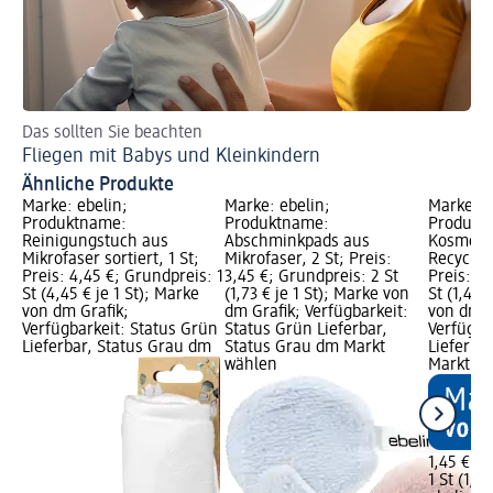
Das sollten Sie beachten
Pr
Fliegen mit Babys und Kleinkindern
Ba
Ähnliche Produkte
Marke: ebelin;
Marke: ebelin;
Marke: e
Produktname:
Produktname:
Produkt
Reinigungstuch aus
Abschminkpads aus
Kosmetik
Mikrofaser sortiert, 1 St;
Mikrofaser, 2 St; Preis:
Recycling
Preis: 4,45 €; Grundpreis: 1
3,45 €; Grundpreis: 2 St
Preis: 1,
St (4,45 € je 1 St); Marke
(1,73 € je 1 St); Marke von
St (1,45 
von dm Grafik;
dm Grafik; Verfügbarkeit:
von dm G
Verfügbarkeit: Status Grün
Status Grün Lieferbar,
Verfügba
Lieferbar, Status Grau dm
Status Grau dm Markt
Lieferba
wählen
Markt w
1,45 €
1 St (1,45