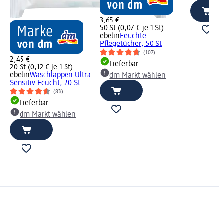
3,65 €
50 St (0,07 € je 1 St)
ebelin
Feuchte
Pflegetücher, 50 St
(107)
2,45 €
Lieferbar
20 St (0,12 € je 1 St)
ebelin
Waschlappen Ultra
dm Markt wählen
Sensitiv Feucht, 20 St
(83)
Lieferbar
dm Markt wählen