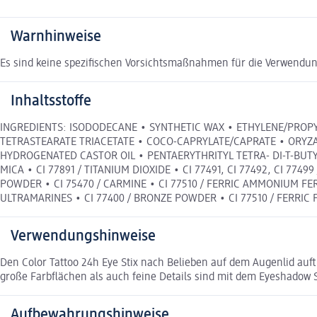
Warnhinweise
Es sind keine spezifischen Vorsichtsmaßnahmen für die Verwendun
Inhaltsstoffe
INGREDIENTS: ISODODECANE • SYNTHETIC WAX • ETHYLENE/PROP
TETRASTEARATE TRIACETATE • COCO-CAPRYLATE/CAPRATE • ORYZA
HYDROGENATED CASTOR OIL • PENTAERYTHRITYL TETRA- DI-T-BUT
MICA • CI 77891 / TITANIUM DIOXIDE • CI 77491, CI 77492, CI 774
POWDER • CI 75470 / CARMINE • CI 77510 / FERRIC AMMONIUM FERR
ULTRAMARINES • CI 77400 / BRONZE POWDER • CI 77510 / FERRIC FE
Verwendungshinweise
Den Color Tattoo 24h Eye Stix nach Belieben auf dem Augenlid auf
große Farbflächen als auch feine Details sind mit dem Eyeshadow S
Aufbewahrungshinweise