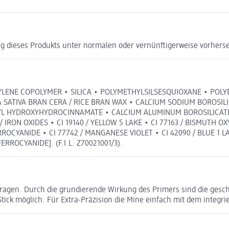
g dieses Produkts unter normalen oder vernünftigerweise vorhers
YLENE COPOLYMER • SILICA • POLYMETHYLSILSESQUIOXANE • PO
 SATIVA BRAN CERA / RICE BRAN WAX • CALCIUM SODIUM BOROSIL
YL HYDROXYHYDROCINNAMATE • CALCIUM ALUMINUM BOROSILICATE •
99 / IRON OXIDES • CI 19140 / YELLOW 5 LAKE • CI 77163 / BISMUT
OCYANIDE • CI 77742 / MANGANESE VIOLET • CI 42090 / BLUE 1 LA
RROCYANIDE]. (F.I.L. Z70021001/3).
tragen. Durch die grundierende Wirkung des Primers sind die gesc
tick möglich. Für Extra-Präzision die Mine einfach mit dem integri