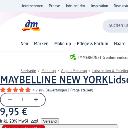
Unternehmen
Presse
Jobs bei dm
Inspiration
Bewusst
Suchen un
Neu
Marken
Make-up
Pflege & Parfum
Haare
IMMERGÜNSTIG online einka
Startseite
Make-up
Augen Make-up
Lidschatten & Palette
MAYBELLINE NEW YORK
Lids
4.7
(
85 Bewertungen
|
Frage stellen
)
9,95 €
inkl. 20% MwSt. zzgl.
Versand