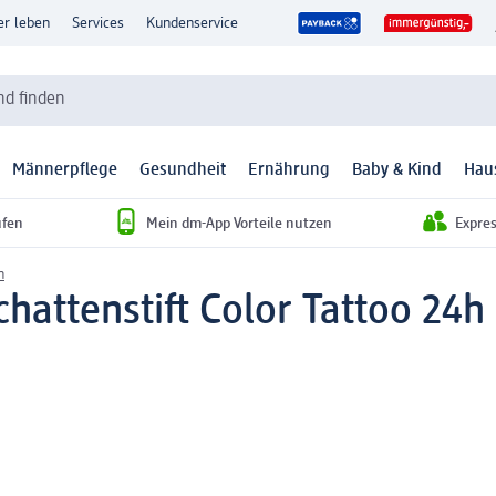
er leben
Services
Kundenservice
d finden
Männerpflege
Gesundheit
Ernährung
Baby & Kind
Hau
ufen
Mein dm-App Vorteile nutzen
Expre
n
chattenstift Color Tattoo 24h 