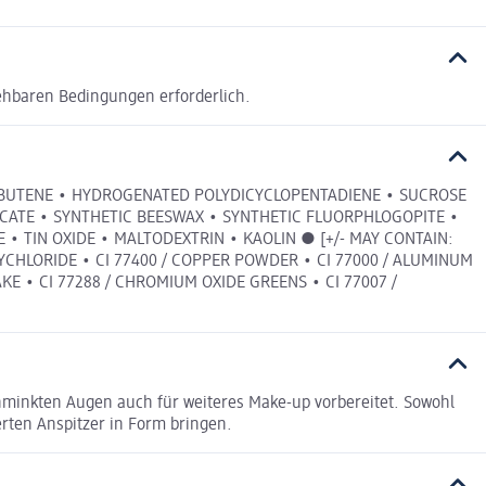
ehbaren Bedingungen erforderlich.
LYBUTENE • HYDROGENATED POLYDICYCLOPENTADIENE • SUCROSE
ICATE • SYNTHETIC BEESWAX • SYNTHETIC FLUORPHLOGOPITE •
 TIN OXIDE • MALTODEXTRIN • KAOLIN ● [+/- MAY CONTAIN:
H OXYCHLORIDE • CI 77400 / COPPER POWDER • CI 77000 / ALUMINUM
KE • CI 77288 / CHROMIUM OXIDE GREENS • CI 77007 /
hminkten Augen auch für weiteres Make-up vorbereitet. Sowohl
erten Anspitzer in Form bringen.