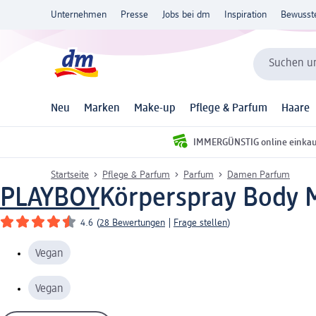
Unternehmen
Presse
Jobs bei dm
Inspiration
Bewusst
Suchen un
Neu
Marken
Make-up
Pflege & Parfum
Haare
IMMERGÜNSTIG online einka
Startseite
Pflege & Parfum
Parfum
Damen Parfum
PLAYBOY
Körperspray Body M
4.6
(
28 Bewertungen
|
Frage stellen
)
Vegan
Vegan