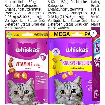
xtra mit Huhn, 50 g;
& Käse, 180 g; Rechtliche
Kategori
Rechtliche Kategorie:
Kategorie:
Ergänzun
Ergänzungsfuttermittel;
Ergänzungsfuttermittel;
Preis: 1,
Preis: 2,25 €; Grundpreis:
Preis: 3,95 €; Grundpreis:
0,018 kg 
0,05 kg (45,00 € je 1 kg);
0,18 kg (21,94 € je 1 kg);
Verfügba
Verfügbarkeit: Status Grün
Verfügbarkeit: Status Grün
Lieferba
Lieferbar, Status Grau dm
Lieferbar, Status Grau dm
Markt w
Markt wählen
Markt wählen
1,45 €