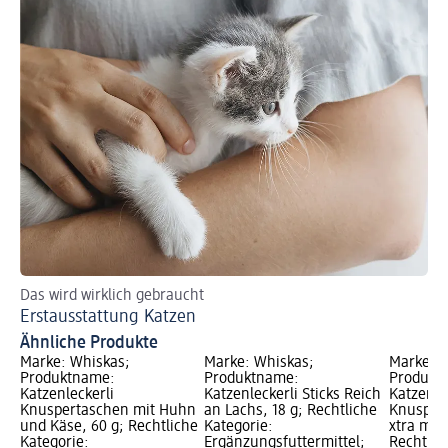
Das wird wirklich gebraucht
Erstausstattung Katzen
Ähnliche Produkte
Marke: Whiskas;
Marke: Whiskas;
Marke: W
Produktname:
Produktname:
Produkt
Katzenleckerli
Katzenleckerli Sticks Reich
Katzenle
Knuspertaschen mit Huhn
an Lachs, 18 g; Rechtliche
Knuspert
und Käse, 60 g; Rechtliche
Kategorie:
xtra mit
Kategorie:
Ergänzungsfuttermittel;
Rechtlic