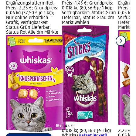
Ergänzungsfuttermittel;
Preis: 1,45 €; Grundpreis:
Ergänzun
Preis: 2,25 €; Grundpreis:
0,018 kg (80,56 € je 1 kg);
Preis: 2
0,06 kg (37,50 € je 1 kg);
Verfügbarkeit: Status Grün
0,05 kg (
Nur online erhältlich
Lieferbar, Status Grau dm
Verfügba
Grafik; Verfügbarkeit:
Markt wählen
Lieferba
Status Grün Lieferbar,
Markt w
Status Rot Alle dm Märkte
1,45 €
0,018 kg (80,56 € je 1 kg)
2,25 €
Whiskas
Katzenleckerli
0,05 kg (