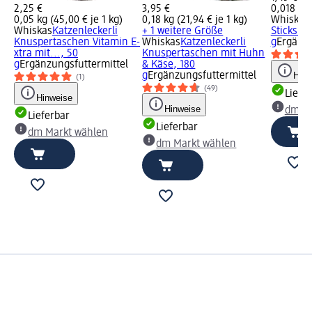
2,25 €
3,95 €
0,018 kg 
0,05 kg (45,00 € je 1 kg)
0,18 kg (21,94 € je 1 kg)
Whiskas
Whiskas
Katzenleckerli
+ 1 weitere Größe
Sticks R
Knuspertaschen Vitamin E-
Whiskas
Katzenleckerli
g
Ergänzu
xtra mit..., 50
Knuspertaschen mit Huhn
g
Ergänzungsfuttermittel
& Käse, 180
g
Ergänzungsfuttermittel
Hinw
(1)
(49)
Liefe
Hinweise
Hinweise
dm Ma
Lieferbar
Lieferbar
dm Markt wählen
dm Markt wählen