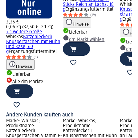
Sticks Reich an Lachs, 18
Whiskas
g
Ergänzungsfuttermittel
Knuspert
xtra mit.
(19)
g
Ergänzu
2,25 €
Hinweise
0,06 kg (37,50 € je 1 kg)
+ 1 weitere Größe
Lieferbar
Hinw
Whiskas
Katzenleckerli
dm Markt wählen
Knuspertaschen mit Huhn
Liefe
und Käse, 60
dm Ma
g
Ergänzungsfuttermittel
(3)
Hinweise
Lieferbar
Alle dm Märkte
Andere Kunden kauften auch
Marke: Whiskas;
Marke: Whiskas;
Marke: W
Produktname:
Produktname:
Produkt
Katzenleckerli
Katzenleckerli
Katzenlec
Knuspertaschen Vitamin E-
Knuspertaschen mit Huhn
an Lachs